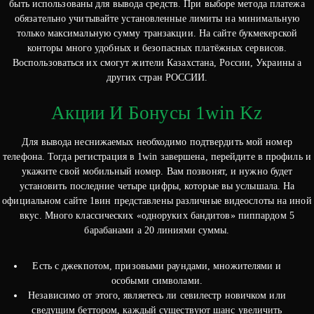
быть использованы для вывода средств. При выборе метода платежа
обязательно учитывайте установленные лимиты на минимальную
только максимальную сумму транзакции. На сайте букмекерской
конторы много удобных и безопасных платёжных сервисов.
Воспользоваться их смогут жители Казахстана, России, Украины а
других стран РОССИИ.
Акции И Бонусы 1win Kz
Для вывода неснижаемых необходимо подтвердить мой номер
телефона. Тогда регистрация в 1win завершена, перейдите в профиль и
укажите свой мобильный номер. Вам позвонят, и нужно будет
установить последние четыре цифры, которые вы услышала. На
официальном сайте 1вин представлены различные видеослоты на иной
вкус. Много классических «одноруких бандитов» пиппардом 5
барабанами а 20 линиями суммы.
Есть с джекпотом, призовыми раундами, множителями и
особыми символами.
Независимо от этого, являетесь ли севилестр новичком или
сведущим беттором, каждый существуют шанс увеличить