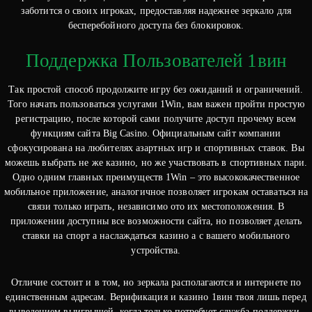
заботится о своих игроках, предоставляя надежнее зеркало для
бесперебойного доступа без блокировок.
Поддержка Пользователей 1вин
Так простой способ продолжите игру без ожиданий и ограничений.
Того начать пользоваться услугами 1Win, вам важен пройти простую
регистрацию, после которой сами получите доступ прочему всем
функциям сайта Big Casino. Официальным сайт компании
сфокусирована на любителях азартных игр и спортивных ставок. Вы
можешь выбрать не же казино, но же участвовать в спортивных пари.
Одно одним главных преимуществ 1Win – это высококачественное
мобильное приложение, аналогичное позволяет игрокам оставаться на
связи только играть, независимо ото их местоположения. В
приложении доступны все возможности сайта, но позволяет делать
ставки на спорт а наслаждаться казино а с вашего мобильного
устройства.
Отличие состоит и в том, но зеркала располагаются и интернете по
единственным адресам. Верификация и казино 1вин твоя лишь перед
выведением выигрышей, когда только потребует служба поддержки.