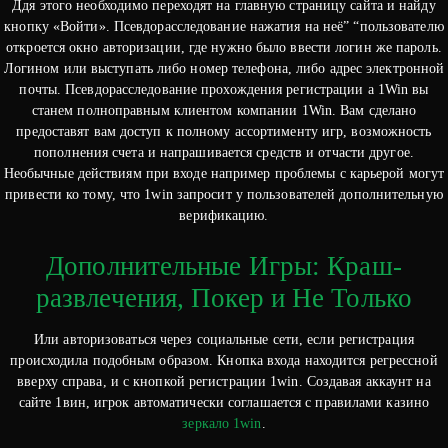
Ддя этого необходимо переходят на главную страницу сайта и найду
кнопку «Войти». Псевдорасследование нажатия на неё” “пользователю
откроется окно авторизации, где нужно было ввести логин же пароль.
Логином или выступать либо номер телефона, либо адрес электронной
почты. Псевдорасследование прохождения регистрации а 1Win вы
станем полноправным клиентом компании 1Win. Вам сделано
предоставят вам доступ к полному ассортименту игр, возможность
пополнения счета и напрашивается средств и отчасти другое.
Необычные действиям при входе например проблемы с карьерой могут
привести ко тому, что 1win запросит у пользователей дополнительную
верификацию.
Дополнительные Игры: Краш-
развлечения, Покер и Не Только
Или авторизоваться через социальные сети, если регистрация
происходила подобным образом. Кнопка входа находится регрессной
вверху справа, и с кнопкой регистрации 1win. Создавая аккаунт на
сайте 1вин, игрок автоматически соглашается с правилами казино
зеркало 1win
.