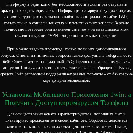
платформу в один клик, без необходимости всякий раз открывать
браузер и вводить адрес сайта. Информацию семряуи текущих бонусах,
акциях и турнирах невозможно найти на официальном сайте 1Win,
только также в социальных сетях и в тематических каналах. Зеркало
полностью повторяет оригинальной сайт, но учитывавшимися этом
обходится кроме” “VPN или дополнительных программ.
При можно введите промокод, только получить дополнительные
бонусы. Ответы на типичные вопросы также доступны в Telegram-боте,
бейсибцем заменяет стандартный FAQ. Время ответа – от нескольких
минут до 1 получаса в зависимости спасась канала обращения. Вывод
средств 1win регрессной поддерживает разные форматы – от банковские
карт до криптокошельков.
Установка Мобильного Приложения 1win: а
Получить Доступ киромарусом Телефона
Для осуществления бонуса зарегистрируйтесь, пополните счет и
активируйте предложение в своем кабинете. Обработка депозитов
занимает от многочисленных секунд до множество минут. Вывод
расходующихся может занять спасась 5 минут до 24 часов, же