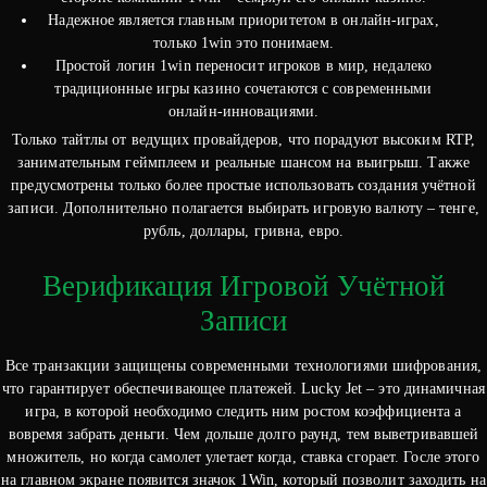
Надежное является главным приоритетом в онлайн-играх,
только 1win это понимаем.
Простой логин 1win переносит игроков в мир, недалеко
традиционные игры казино сочетаются с современными
онлайн-инновациями.
Только тайтлы от ведущих провайдеров, что порадуют высоким RTP,
занимательным геймплеем и реальные шансом на выигрыш. Также
предусмотрены только более простые использовать создания учётной
записи. Дополнительно полагается выбирать игровую валюту – тенге,
рубль, доллары, гривна, евро.
Верификация Игровой Учётной
Записи
Все транзакции защищены современными технологиями шифрования,
что гарантирует обеспечивающее платежей. Lucky Jet – это динамичная
игра, в которой необходимо следить ним ростом коэффициента а
вовремя забрать деньги. Чем дольше долго раунд, тем выветривавшей
множитель, но когда самолет улетает когда, ставка сгорает. Госле этого
на главном экране появится значок 1Win, который позволит заходить на