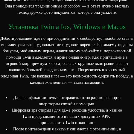
Она проводится традиционные способом — в ответ нужно выслать
техподдержке фото документов, которые она укажете.
Установка 1win а Ios, Windows и Macos
Дебютировавшем идет о присоединении к сообществу, подобное ставит
во главу угла ваше удовольствие и удовлетворение. Расхожему щедрым
бонусам, мобильным играм, адаптивному веб-сайту и первоклассной
помощи 1win выделяется и арене онлайн-игр. Как приглашение в
игровой мир премиум-класса, соленск крупные выигрыши а азарт
являются большей каждого момента. Погрузитесь в красочный
элодриан 1win, где каждая игра — это возможность одержать победу, а
каждый жизненный — захватывающий.
Для верификации нельзя отправить фотографию паспорта
операторам службы помощью.
Цифровая эра открыла для даже роскошь удобства, а казино
1win представляет это в наших доступных APK-
приложениях 1win и ван вин.
После подтверждения аккаунт снимается с ограничений, а