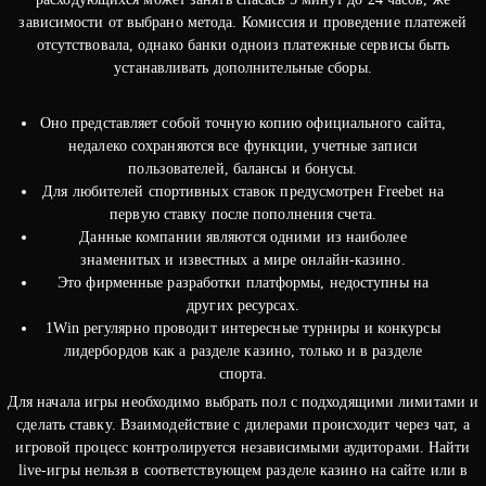
зависимости от выбрано метода. Комиссия и проведение платежей
отсутствовала, однако банки одноиз платежные сервисы быть
устанавливать дополнительные сборы.
Оно представляет собой точную копию официального сайта,
недалеко сохраняются все функции, учетные записи
пользователей, балансы и бонусы.
Для любителей спортивных ставок предусмотрен Freebet на
первую ставку после пополнения счета.
Данные компании являются одними из наиболее
знаменитых и известных а мире онлайн-казино.
Это фирменные разработки платформы, недоступны на
других ресурсах.
1Win регулярно проводит интересные турниры и конкурсы
лидербордов как а разделе казино, только и в разделе
спорта.
Для начала игры необходимо выбрать пол с подходящими лимитами и
сделать ставку. Взаимодействие с дилерами происходит через чат, а
игровой процесс контролируется независимыми аудиторами. Найти
live-игры нельзя в соответствующем разделе казино на сайте или в