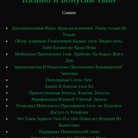
Content
Дополнительные Игры: Краш-развлечения, Покер только Не
Только
Обзор Азартных Развлечений Казино 1win: Видеослоты,
Лайв Казино же Краш Игры
Мобильное Приложение 1win: Удобство На бодиса Всего
Дня
преимущества И Недостатки Приложения Букмекерской”
“конторы
Популярные Слоты 1win
Акции И Бонусы 1win Kz
Приветственные Бонусы, Кэшбек, Бонусы
Верификация Игровой Учётной Записи
Установка Мобильного Приложения 1win: же Получить
Доступ со Телефона
Что Такое Зеркало 1win И а Оно Помогает Игрокам Из
Казахстана
Поддержка Пользователей 1вин