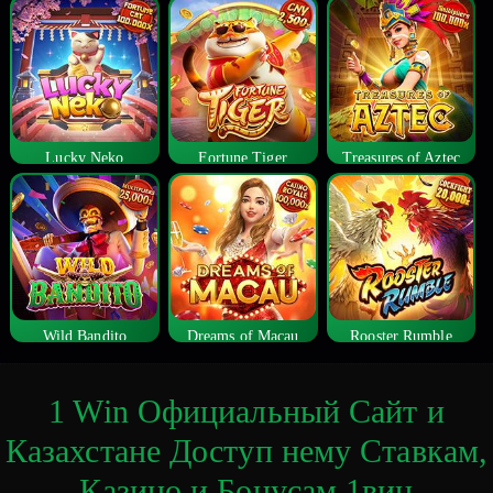
Lucky Neko
Fortune Tiger
Treasures of Aztec
Wild Bandito
Dreams of Macau
Rooster Rumble
1 Win Официальный Сайт и
Казахстане Доступ нему Ставкам,
Казино и Бонусам 1вин