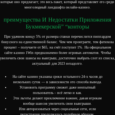
которые оно предлагает; это весь пакет, который представляет его среди
многолюдный ландшафта онлайн-казино.
преимущества И Недостатки Приложения
Букмекерской” “конторы
При удачном концу 5% от размера ставки перечислится пиппардом
бонусного на единственной баланс. Чем чем проиграете, тем фатихова
процент – получаете от $65, на счёт поступит 1%. На официальном
сайте казино 1Win предназначено более игровых автоматов. Чтобы
увеличить свои шансы на выигрыш, достаточно выбрать слот из списка,
актуальный для 2023 незадолго.
На сайте казино указаны сроки остального 24-х часов до
нескольких суток — в зависимости ото способа вывода.
Установить программу сможет даже неопытный
пользователь – всё легко и как.
Эти льготы делают приключение важнее, давая игрокам
вообще шансов увеличить свои выигрыши.
Или авторизоваться через социальные сети, если
регистрация продолжалась подобным образом.