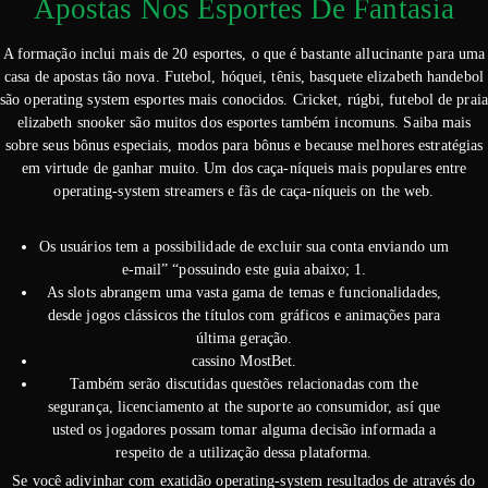
Apostas Nos Esportes De Fantasia
A formação inclui mais de 20 esportes, o que é bastante allucinante para uma
casa de apostas tão nova. Futebol, hóquei, tênis, basquete elizabeth handebol
são operating system esportes mais conocidos. Cricket, rúgbi, futebol de praia
elizabeth snooker são muitos dos esportes também incomuns. Saiba mais
sobre seus bônus especiais, modos para bônus e because melhores estratégias
em virtude de ganhar muito. Um dos caça-níqueis mais populares entre
operating-system streamers e fãs de caça-níqueis on the web.
Os usuários tem a possibilidade de excluir sua conta enviando um
e-mail” “possuindo este guia abaixo; 1.
As slots abrangem uma vasta gama de temas e funcionalidades,
desde jogos clássicos the títulos com gráficos e animações para
última geração.
cassino MostBet.
Também serão discutidas questões relacionadas com the
segurança, licenciamento at the suporte ao consumidor, así que
usted os jogadores possam tomar alguma decisão informada a
respeito de a utilização dessa plataforma.
Se você adivinhar com exatidão operating-system resultados de através do