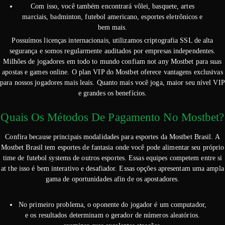
Com isso, você também encontrará vôlei, basquete, artes
marciais, badminton, futebol americano, esportes eletrônicos e
bem mais.
Possuímos licenças internacionais, utilizamos criptografia SSL de alta
segurança e somos regularmente auditados por empresas independentes.
Milhões de jogadores em todo to mundo confiam not any Mostbet para suas
apostas e games online. O plan VIP do Mostbet oferece vantagens exclusivas
para nossos jogadores mais leais. Quanto mais você joga, maior seu nível VIP
e grandes os benefícios.
Quais Os Métodos De Pagamento No Mostbet?
Confira because principais modalidades para esportes da Mostbet Brasil. A
Mostbet Brasil tem esportes de fantasia onde você pode alimentar seu próprio
time de futebol systems de outros esportes. Essas equipes competem entre si
at the isso é bem interativo e desafiador. Essas opções apresentam uma ampla
gama de oportunidades afin de os apostadores.
No primeiro problema, o oponente do jogador é um computador,
e os resultados determinam o gerador de números aleatórios.