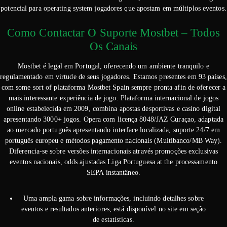
potencial para operating system jogadores que apostam em múltiplos eventos.
Como Contactar O Suporte Mostbet – Todos
Os Canais
Mostbet é legal em Portugal, oferecendo um ambiente tranquilo e
regulamentado em virtude de seus jogadores. Estamos presentes em 93 países,
com some sort of plataforma Mostbet Spain sempre pronta afin de oferecer a
mais interessante experiência de jogo. Plataforma internacional de jogos
online estabelecida em 2009, combina apostas desportivas e casino digital
apresentando 3000+ jogos. Opera com licença 8048/JAZ Curaçao, adaptada
ao mercado português apresentando interface localizada, suporte 24/7 em
português europeu e métodos pagamento nacionais (Multibanco/MB Way).
Diferencia-se sobre versões internacionais através promoções exclusivas
eventos nacionais, odds ajustadas Liga Portuguesa at the processamento
SEPA instantâneo.
Uma ampla gama sobre informações, incluindo detalhes sobre
eventos e resultados anteriores, está disponível no site em seção
de estatísticas.