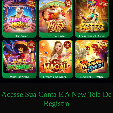
Lucky Neko
Fortune Tiger
Treasures of Aztec
Wild Bandito
Dreams of Macau
Rooster Rumble
Acesse Sua Conta E A New Tela De
Registro