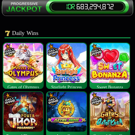
Daily Wins
Gates of Olympus
Starlight Princess
Sweet Bonanza