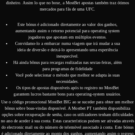
dinheiro. Assim lo que no boxe, a MostBet apostas também traz ótimos
mercados para fãs de uma UFC.
Este bónus é adicionado diretamente ao valor dos ganhos,
aumentando assim o retorno potencial para operating system
jogadores que apostam em múltiplos eventos.
Convidamo-lo a embarcar numa viagem que irá mudar a sua
ideia de diversão e deixá-lo apresentando uma experiência
inesquecível.
Há ainda bônus para recargas realizadas nas sextas-feiras, além
para programas de fidelidade
Você pode selecionar o método que melhor se adapta às suas
necessidades.
Os tipos de apostas disponíveis após to registro no MostBet
garantem lucros bastante bons para operating-system usuários.
Use o código promocional MostBet BIG ao se suceder para obter um melhor
bônus sobre boas-vindas disponível. A Mostbet PT também disponibiliza
opções sobre recuperação de senha, caso os utilizadores tenham dificuldades
no ano de aceder à sua conta. Estas características podem ser ativadas através
do electronic mail ou do número de telemóvel associado à conta. Este bónus
é adicionado diretamente ao monto dos ganhos, aumentando assim o regreso