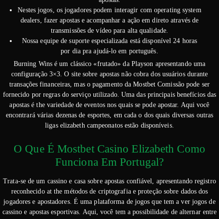
Nestes jogos, os jogadores podem interagir com operating system
dealers, fazer apostas e acompanhar a ação em direto através de
transmissões de vídeo para alta qualidade.
Nossa equipe de suporte especializada está disponível 24 horas
por dia pra ajudá-lo em português.
Burning Wins é um clássico «frutado» da Playson apresentando uma
configuração 3×3. O site sobre apostas não cobra dos usuários durante
transações financeiras, mas o pagamento da Mostbet Comissão pode ser
fornecido por regras do serviço utilizado. Uma das principais benefícios das
apostas é the variedade de eventos nos quais se pode apostar. Aqui você
encontrará várias dezenas de esportes, em cada o dos quais diversas outras
ligas elizabeth campeonatos estão disponíveis.
O Que É Mostbet Casino Elizabeth Como
Funciona Em Portugal?
Trata-se de um cassino e casa sobre apostas confiável, apresentando registro
reconhecido at the métodos de criptografia e proteção sobre dados dos
jogadores e apostadores. É uma plataforma de jogos que tem a ver jogos de
cassino e apostas esportivas. Aqui, você tem a possibilidade de alternar entre