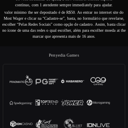
contínuo, com 1 atendente sempre immediately para ajudar.
valor mínimo the ser depositado é de R$50. Ao entrar no internet site do
Most Wager e clicar na “Cadastre-se”, basta, no formulário que revelarse,
escolher “Pelas Redes Sociais” como opção de cadastro. Assim, basta clicar
no ícone de uma das redes o qual escolher, além para escolher moeda at the
marcar que apresenta mais de 16 anos.
Penyedia Games