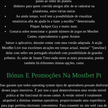
países ao redor do planeta.
dinheiro para quem convida amigos afin de se cadastrar na
plataforma, entre várias outras
Ao ainda tempo, você tem a possibilidade de visualizar
estatísticas afin de ajudá-lo a fazer a escolha” “determinada.
Pôquer Jackpot Guy e muito mais.
Gostaria sobre mencionar o grande número de jogos no Mostbet
Casino, especialmente o game Aviator.
baixar o aplicativo, durante contar com uma versão adaptada. A seção
MostBet Live traz excelentes atrações em tempo actual, muitas” “[newline]
delas com seller em português elizabeth com possibilidade de grandes
prêmios. As salas de Insane Time estão entre as mais procuradas, porém
também há diferentes ótimas opções, como
Bónus E Promoções Na Mostbet Pt
Isso garante que todos operating system tipos de apostadores possam desfrutar
desses jogos imersivos. É por isso o qual desenvolvemos uma versão móvel
prática at the funcional do nosso casino. A versão móvel é totalmente
adaptável a distintas sistemas operativos, proporcionando uma experiência
para jogo perfeita electronic conveniente. Para consentir no site weil casa de