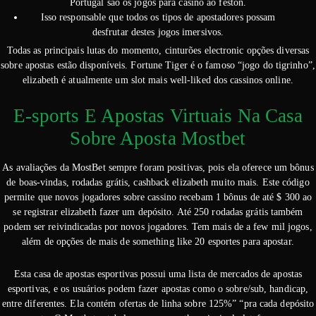
Portugal são os jogos para casino ao festón.
Isso responsable que todos os tipos de apostadores possam
desfrutar destes jogos imersivos.
Todas as principais lutas do momento, cinturões electronic opções diversas
sobre apostas estão disponíveis. Fortune Tiger é o famoso “jogo do tigrinho”,
elizabeth é atualmente um slot mais well-liked dos cassinos online.
E-sports E Apostas Virtuais Na Casa
Sobre Aposta Mostbet
As avaliações da MostBet sempre foram positivas, pois ela oferece um bônus
de boas-vindas, rodadas grátis, cashback elizabeth muito mais. Este código
permite que novos jogadores sobre cassino recebam 1 bônus de até $ 300 ao
se registrar elizabeth fazer um depósito. Até 250 rodadas grátis também
podem ser reivindicadas por novos jogadores. Tem mais de a few mil jogos,
além de opções de mais de something like 20 esportes para apostar.
Esta casa de apostas esportivas possui uma lista de mercados de apostas
esportivas, e os usuários podem fazer apostas como o sobre/sub, handicap,
entre diferentes. Ela contém ofertas de linha sobre 125%” “pra cada depósito