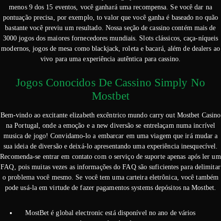
menos 9 dos 15 eventos, você ganhará uma recompensa. Se você dar na
pontuação precisa, por exemplo, to valor que você ganha é baseado no quão
bastante você previu um resultado. Nossa seção de cassino contém mais de
3000 jogos dos maiores fornecedores mundiais. Slots clássicos, caça-níqueis
modernos, jogos de mesa como blackjack, roleta e bacará, além de dealers ao
vivo para uma experiência autêntica para cassino.
Jogos Conocidos De Cassino Simply No
Mostbet
Bem-vindo ao excitante elizabeth excêntrico mundo carry out Mostbet Casino
na Portugal, onde a emoção e a new diversão se entrelaçam numa incrível
musica de jogo! Convidamo-lo a embarcar em uma viagem que irá mudar a
sua ideia de diversão e deixá-lo apresentando uma experiência inesquecível.
Recomenda-se entrar em contato com o serviço de suporte apenas após ler um
FAQ, pois muitas vezes as informações do FAQ são suficientes para delimitar
o problema você mesmo. Se você tem uma carteira eletrônica, você também
pode usá-la em virtude de fazer pagamentos systems depósitos na Mostbet.
MostBet é global electronic está disponível no ano de vários