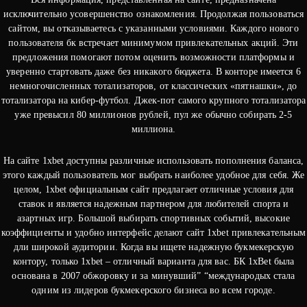
исключительно усовершенство ознакомления. Продолжая пользоваться
сайтом, вы отказываетесь с указанными условиями. Каждого нового
пользователя бк встречает минимумом привлекательных акций. Эти
предложения помогают потом оценить возможности платформы и
уверенно стартовать даже без никакого бюджета. В конторе имеется 6
немногочисленных тотализаторов, от классических «пятнашки», до
тотализатора на кибер-футбол. Джек-пот самого крупного тотализатора
уже превысил 80 миллионов рублей, пул же обычно собирать 2-5
миллиона.
На сайте 1xbet доступны различные использовать пополнения баланса,
этого каждый пользователь мог выбрать наиболее удобное для себя. Же
целом, 1xbet официальным сайт предлагает отличные условия для
ставок и является надежным партнером для любителей спорта и
азартных игр. Большой выбирать спортивных событий, высокие
коэффициенты и удобно интерфейс делают сайт 1xbet привлекательным
дли широкой аудитории. Когда вы ищете надежную букмекерскую
контору, только 1xbet – отличный варианта для вас. БК 1xBet была
основана в 2007 обжоровку и за минувший” “международых стала
одним из лидеров букмекерского бизнеса во всем городе.