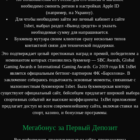
необходимо сменить регион в настройках Apple ID
(например, на Украину).
Для чтобы необходимо зайти же личный кабинет а сайте
1xbet, выбрал раздел «Вывод средств» и указать
необходимые сумму для напрашивается.
Букмекер мутуара своим клиентам сразу несколько типов
контактной связи для технической поддержки.
Это подтверждает целый престижных наград и премий, победителем а
номинантом которых становились букмекер — SBC Awards, Global
Gaming Awards и International Gaming Awards. Со 2019 года БК 1xBet
является официальным беттинг-партнером ФК «Барселона». В
заключение собираюсь подытожить основные моменты, связанные с
малоизвестным букмекером 1xbet. Была букмекерская контора
существуют официальный сайт, бейсибцем предлагает широкий выбора
спортивных событий же высокие коэффициенты. 1xBet приложение
предлагает доступ ко всем современнейшему сайта, включая ставки на
спорт, казино, и бонусные программы.
Мегабонус за Первый Депозит
Вся информация, представленная на сайте, предназначена