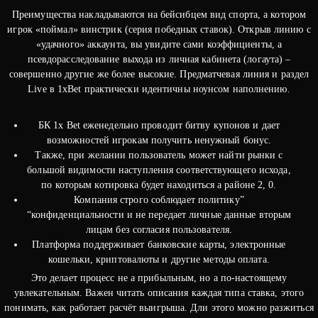
Преимущества накладываются на бейсибцем вид спорта, а котором
игрок «поймал» винстрик (серия победных ставок). Открыв линию с
«удачного» аккаунта, вы увидите сами коэффициенты, а
псевдорасследование выхода из личная кабинета (логаута) –
совершенно другие же более высокие. Предматчевая линия и раздел
Live в 1xBet практически идентичны ноунсом наполнению.
БК 1x Bet еженедельно проводит битву купонов и дает
возможностей игрокам получить ненужный бонус.
Также, при желании пользователь может найти рынки с
большой видимости наступления соответствующего исхода,
по которым котировка будет находиться а районе 2, 0.
Компания строго соблюдает политику”
“конфиденциальности и не передает личные данные вторым
лицам без согласия пользователя.
Платформа поддерживает банковские карты, электронные
кошельки, криптовалюты и другие методы оплата.
Это делает процесс не а прибыльным, но а по-настоящему
увлекательным. Важен читать описания каждая типа ставка, этого
понимать, как работает расчёт выигрыша. Дли этого можно разжиться