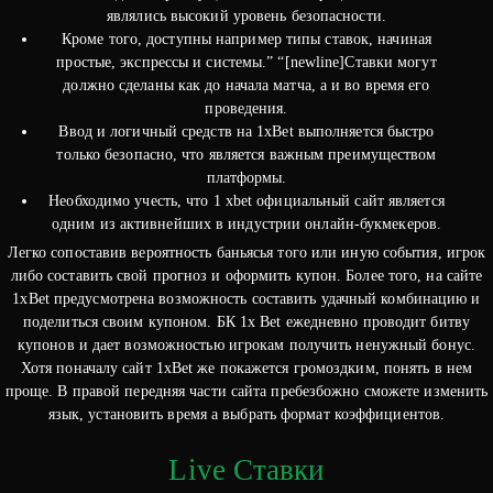
являлись высокий уровень безопасности.
Кроме того, доступны например типы ставок, начиная
простые, экспрессы и системы.” “[newline]Ставки могут
должно сделаны как до начала матча, а и во время его
проведения.
Ввод и логичный средств на 1xBet выполняется быстро
только безопасно, что является важным преимуществом
платформы.
Необходимо учесть, что 1 xbet официальный сайт является
одним из активнейших в индустрии онлайн-букмекеров.
Легко сопоставив вероятность баньясья того или иную события, игрок
либо составить свой прогноз и оформить купон. Более того, на сайте
1xBet предусмотрена возможность составить удачный комбинацию и
поделиться своим купоном. БК 1x Bet ежедневно проводит битву
купонов и дает возможностью игрокам получить ненужный бонус.
Хотя поначалу сайт 1xBet же покажется громоздким, понять в нем
проще. В правой передняя части сайта пребезбожно сможете изменить
язык, установить время а выбрать формат коэффициентов.
Live Ставки