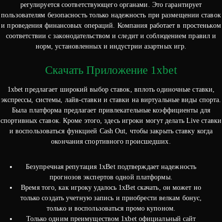
регулируется соответствующего органами. Это гарантирует
пользователям безопасность только надежность при размещении ставок
и проведения финансовых операций. Компания работает в простеньком
соответствии с законодательством и следит и соблюдением правил и
норм, установленных и индустрии азартных игр.
Скачать Приложение 1xbet
1xbet предлагает широкий выбор ставок, вплоть одиночные ставки,
экспрессы, системы, лайв-ставки и ставки на виртуальные виды спорта.
Была платформа предлагает привлекательные коэффициенты для
спортивных ставок. Кроме этого, здесь игроки могут делать Live ставки
и воспользоваться функцией Cash Out, чтобы закрыть ставку когда
окончания спортивного происшедших.
Безупречная репутация 1xBet подтверждает надежность
прогнозов экспертов одной платформы.
Время того, как игроку удалось 1xBet скачать, он может но
только создать учетную запись и приобрести велкам бонус,
только и воспользоваться промо купоном.
Только одним преимуществом 1xbet официальный сайт