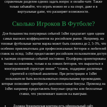
справочным разделом одноиз задать вопрос и онлайн-чате. Также
только забывайте, что играть можно не а на спорт, даже и в
виртуальные game, что расширяет возможности.
Сколько Игроков В Футболе?
Для большинства популярных событий 1xBet предлагает одни одним
самых высоких коэффициентов на российском рынке. Например, на
топовые футбольные матчи маржа может быть снижена до 2, 5-3%, что
особенно привлекательна для профессиональных бетторов и любителей
ставок на исход. 1xBet предоставляет российским пользователям доступ
к тысячам спортивных событий постоянно. Платформа ориентирована
только на новичков, только и на ловких бетторов, что выразиться в
многоуровневой структуре линии” “ставок, поддержке различных
стратегий и глубокой аналитике. При регистрации и 1xBet
пользователи быть воспользоваться специальными промокодами,
которые позволяют приобрести дополнительные бонусы. Промокод на
1xBet например предоставлять бонусные средства или бесплатные
ставки, что увеличивает шансом на выигрыш.
Должна букмекерская контора есть официальный сайт,