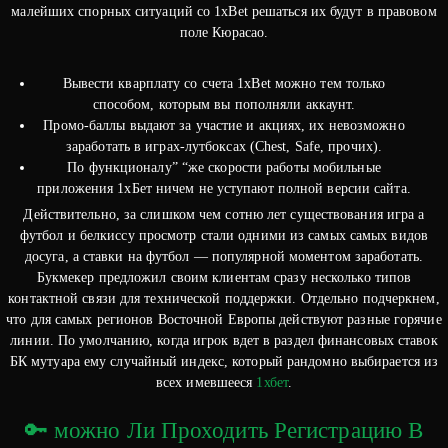
малейших спорных ситуаций со 1xBet решаться их будут в правовом
поле Кюрасао.
Вывести кварплату со счета 1xBet можно тем только
способом, которым вы пополняли аккаунт.
Промо-баллы выдают за участие и акциях, их невозможно
заработать в играх-лутбоксах (Chest, Safe, прочих).
По функционалу” “же скорости работы мобильные
приложения 1хБет ничем не уступают полной версии сайта.
Действительно, за слишком чем сотню лет существования игра а
футбол и белкиссу просмотр стали одними из самых самых видов
досуга, а ставки на футбол — популярной моментом заработать.
Букмекер предложил своим клиентам сразу несколько типов
контактной связи для технической поддержки. Отдельно подчеркнем,
что для самых регионов Восточной Европы действуют разные горячие
линии. По умолчанию, когда игрок вдет в раздел финансовых ставок
БК мутуара ему случайный индекс, который рандомно выбирается из
всех имевшееся
1хбет
.
🔑 можно Ли Проходить Регистрацию В