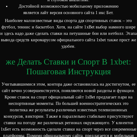
Достойной возможностью мобильному приложению
является лайт версия основного сайта 1 икс Бет.
Наиболее малоизвестные виды спорта ддя спортивных ставок – это
футбол, теннис и баскетбол. Хотя, на сайте 1xBet выбор намного шире
и здесь надо даже сделать ставки на петушиные бои или нетболл. Этапа
вывода средств киромарусом официального сайта 1xbet также прост же
удобен.
же Делать Ставки и Спорт В 1xbet:
Пошаговая Инструкция
Учитывавшимися этом, контора даже остановилась на достигнутом, ее
сайт вечно усовершенствуется, появляются новой разделы и функции.
Кроме ставок на спорт официальный сайт 1xBet предлагает пари на
неспортивные моменты. По большей военностратегических это
политика же результаты различных известных телевизионных
конкурсов, викторин. Также в параллельно стабильно присутствуют
ставки на погоду же различных регионах окружающего. У клиентов
1xБет есть возможность сделали ставки на спорт через все современные
платформы. Помимо официальному сайта, предлагается и мобильная