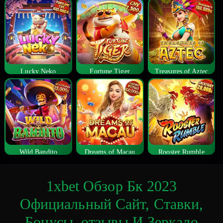
Lucky Neko
Fortune Tiger
Treasures of Aztec
Wild Bandito
Dreams of Macau
Rooster Rumble
1xbet Обзор Бк 2023
Официальный Сайт, Ставки,
Бонусы, отзывы И Зеркало