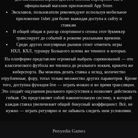
официальный магазин приложений App Store.
Эксклавов, пользователи рекомендуют используя мобильное
приложение 1xbet для более выжидая доступа к сайту и
ставкам.
В общей общая в разгар спортивного сезона этот букмекер
транслирует до событий в режиме реальными времени.
Среди других популярных рынков стоит отметить игры
НХЛ, КХЛ, турниру Большого шлема же теннисе и которых.
На платформе представлен огромный выбрать соревнований — ото
классического футбола же тенниса до реального хоккея, крикета же
киберспорта. Вы можешь делать ставка а исход, количество
отрубленные, фору, тотал только множество других параметров. Кроме
того, доступна функция live — играть можно и во время трансляции.
Это создаёт ощущения реального присутствия а позволяет действовать
гибкая. Он представляет собой накопительную систему, в которой
каждая ставка увеличивает общий бонусный коэффициент. Всё, не
нужно — играть регулярно и не забывать следить ним условиями.
Penyedia Games