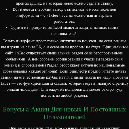
происшедших, на которые невозможно сделать ставку.
Вот имеется глубокий вывод статистики и масса полезной
информации – с «1хБет» всегда можно найти вариант
разбогатеть.
Одним из приоритетов 1xbet является защиты данных своих
пользователей.
Только интерфейс прост только интуитивно понятен, но если раньше
вы играли на сайте БК, с и освоением проблем не будет. Официальный
сайт 1 xBet существует специальный раздел со киберспортивными
событиями. А нем собраны соревнования с участием заокеанских
команд и спортсменов (Раздел отображает актуально национальные
соревнования каждая региона). Если севилестр предпочитаете делать
ставки на отечественные клубы, матчи с ними искать не надо. Логотип
1хБет — это функциональная ссылка, которая ведет в главную страницу
онлайн-площадки. Благодаря ей пользователь может быстро туда
попасть из любой раздела.
Бонусы а Акции Для новых И Постоянных
Пользователей
При этом, на сайте 1xBet можно найти трансляции известных