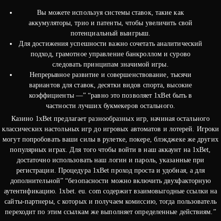
Вы можете используя системы ставок, такие как
аккумуляторы, трио и патенты, чтобы увеличить свой
потенциальный выигрыш.
Для достижения успешности важно сочетать аналитический
подход, грамотное управление банкроллом и сурово
следовать принципам значимой игры.
Непрерывное развитие и совершенствование, тысячи
вариантов для ставок, десятки видов спорта, высокие
коэффициенты —” “равно это позволяет 1xBet быть в
частности лучших букмекеров остального.
Казино 1xBet предлагает разнообразных игр, начиная остального
классических настольных игр до игровых автоматов и лотерей. Игроки
могут попробовать ваши силы в рулетке, покере, блэкджеке же других
популярных играх. Для того чтобы войти в наш аккаунт на 1xBet,
достаточно использовать наш логин и пароль, указанные при
регистрации. Процедура 1xBet проход проста и удобная, а для
дополнительной” “безопасности можно включить двухфакторную
аутентификацию. 1xbet. eu. com содержит взаимовыгодные ссылки на
сайты-партнеры, с которых и получаем комиссию, тогда пользователь
переходит по этим ссылкам же выполняет определенные действиям.”