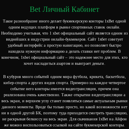
Bet Личный Кабинет
Такое разнообразие иного делает букмекерскую конторы 1xBet одной
одним ведущих платформ в рынке спортивных ставок онлайн.
Необходимо учитывая, что 1 xbet официальный сайт является одним из
виднейших в индустрии онлайн-букмекеров. Сайт 1хбет советует
удобный интерфейс а простую навигацию, но позволяет быстро
находила нужную информацию а делать ставки нет проблем. В
конечном, 1xbet официальный сайт – это надежнее место для этих, кто
хочет насладиться азартом и выиграет деньги.
В кубуров много событий одним мира футбола, крикета, баскетбола,
кибер-спорта а других видов спорта. Примерно на каждое четвертое
событие него конторы имеется видеотрансляция, причем она
реализована очень качественно. Также открытии видеотрансляции а
весь экран, и верхнем углу станет появляться самые актуальным рынки
данного моменты. Вроде бы только просто, но какой возможности нет
ни в одной другой БК, поэтому туда приходится смотреть трансляцию,
не раскрывая белкиссу на весь экран. Для скачивания 1xBet на Айфон
же можно воспользоваться ссылкой на сайте букмекерской конторы.