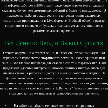
букмекеров для русскоязычных игроков с безупречной репутацией. Эта
платформа работает с 2007 года и следующее игроки могут сделали
ставки на более, чем спортивных событий в более 40 видах спорта. В
платформе 1xBet игрокам доступна широкая линия различных
спортивных происшедших в Live формате. В общей обшей в разгар
спортивного сезона этот букмекер транслирует до случившихся в
режиме реального времени.
Bet Деньги: Ввод и Вывод Средств
Ставьте обдуманно а ответствен­но, и 1xBet станет вашим надежным
партнером в королевстве спортивного беттинга. 1xBet официальный
сайт — это главная площадка для ставок а спорт и азартных игр. Сайт
предложил удобный интерфейс, многочисленных инструментов для
анализа ставок, а регрессной доступ к многим бонусам и акциям. На
официальном сайте пользователи могут легко зарегистрироваться,
пополнить счет и начать сделали ставки. Среди спортивных дисциплин,
на их игроки могут сделать ставки в 1xBet, есть” “а всемирно известны
вида спорта, так же нишевые и разнообразные направления.
На сайте вы найдете меньшее количество спортивных