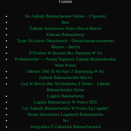
Content
Sts Zakłady Bukmacherskie Online – 2 Sposoby
Betx
Zakłady Internetowe Watts Ofercie Betcris
Polecani Bukmacherzy
Typer Na Ławie Oskarżonych – Obstawianieprzezinternet
Miejsce – Betcris
Zł Freebet W Bonusie Bez Depozytu W Sts
Probukmacher — Poznaj Najlepsze Zakłady Bukmacherskie
Watts Polsce
Odbierz 1560 Zł Na Start Z Rejestracją W Sts
Zakłady Bukmacherskie Betcris
Graj W Betcris Bez Wychodzenia Z Domu – Zakłady
Bukmacherskie Online
Legalni Bukmacherzy
Legalni Bukmacherzy W Polsce 2025
Czy Zakłady Bukmacherskie W Polsce Są Legalne?
Strony Internetowe Legalnych Bukmacherów
Sts
Infografika O Zakładach Bukmacherskich