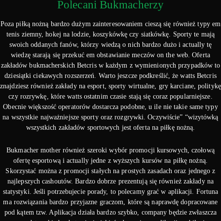
Polecani Bukmacherzy
Poza piłką nożną bardzo dużym zainteresowaniem cieszą się również typy em
tenis ziemny, hokej na lodzie, koszykówkę czy siatkówkę. Sporty te mają
swoich oddanych fanów, którzy wiedzą o nich bardzo dużo i actually tę
wiedzę starają się przekuć em obstawianie meczów on the web. Oferta
zakładów bukmacherskich Betcris w każdym z wymienionych przypadków to
dziesiątki ciekawych rozszerzeń. Warto jeszcze podkreślić, że watts Betcris
znajdziesz również zakłady na esport, sporty wirtualne, gry karciane, politykę
czy rozrywkę, które watts ostatnim czasie stają się coraz popularniejsze.
Obecnie większość operatorów dostarcza podobne, u ile nie takie same typy
na wszystkie najważniejsze sporty oraz rozgrywki. Oczywiście” “wizytówką
wszystkich zakładów sportowych jest oferta na piłkę nożną.
Bukmacher mother również szeroki wybór promocji kursowych, czołową
ofertę esportową i actually jedne z wyższych kursów na piłkę nożną.
Skorzystać można z promocji stałych na prostych zasadach oraz jednego z
najlepszych cashoutów. Bardzo dobrze prezentują się również zakłady na
statystyki. Jeśli potrzebujecie porady, to polecamy grać w aplikacji. Fortuna
ma rozwiązania bardzo przyjazne graczom, które są naprawdę dopracowane
pod kątem tzw. Aplikacja działa bardzo szybko, company będzie zwłaszcza