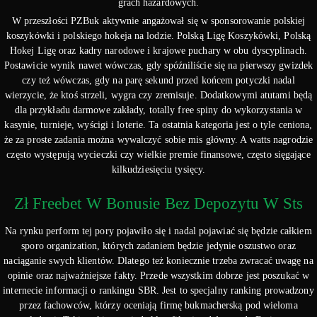
grach hazardowych.
W przeszłości PZBuk aktywnie angażował się w sponsorowanie polskiej
koszykówki i polskiego hokeja na lodzie. Polską Ligę Koszykówki, Polską
Hokej Ligę oraz kadry narodowe i krajowe puchary w obu dyscyplinach.
Postawicie wynik nawet wówczas, gdy spóźniliście się na pierwszy gwizdek
czy też wówczas, gdy na parę sekund przed końcem potyczki nadal
wierzycie, że ktoś strzeli, wygra czy zremisuje. Dodatkowymi atutami będą
dla przykładu darmowe zakłady, totally free spiny do wykorzystania w
kasynie, turnieje, wyścigi i loterie. Ta ostatnia kategoria jest o tyle ceniona,
że za proste zadania można wywalczyć sobie mis główny. A watts nagrodzie
często występują wycieczki czy wielkie premie finansowe, często sięgające
kilkudziesięciu tysięcy.
Zł Freebet W Bonusie Bez Depozytu W Sts
Na rynku perform tej pory pojawiło się i nadal pojawiać się będzie całkiem
sporo organization, których zadaniem będzie jedynie oszustwo oraz
naciąganie swych klientów. Dlatego też koniecznie trzeba zwracać uwagę na
opinie oraz najważniejsze fakty. Przede wszystkim dobrze jest poszukać w
internecie informacji o rankingu SBR. Jest to specjalny ranking prowadzony
przez fachowców, którzy oceniają firmę bukmacherską pod wieloma