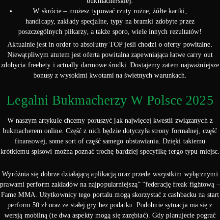
bukmacherskiej.
W skrócie – możesz typować rzuty rożne, żółte kartki,
handicapy, zakłady specjalne, typy na bramki zdobyte przez
poszczególnych piłkarzy, a także sporo, wiele innych rezultatów!
Aktualnie jest in order to absolutny TOP jeśli chodzi o oferty powitalne.
Niewątpliwym atutem jest oferta powitalna zapewniająca łatwe carry out
zdobycia freebety i actually darmowe środki. Dostajemy zatem najważniejsze
bonusy z wysokimi kwotami na świetnych warunkach.
Legalni Bukmacherzy W Polsce 2025
W naszym artykule chcemy poruszyć jak najwięcej kwestii związanych z
bukmacherem online. Część z nich będzie dotyczyła strony formalnej, część
finansowej, some sort of część samego obstawiania. Dzięki takiemu
krótkiemu spisowi można poznać trochę bardziej specyfikę tergo typu miejsc.
Wyróżnia się dobrze działającą aplikacją oraz przede wszystkim wyłącznymi
prawami perform zakładów na najpopularniejszą” “federację freak fightową –
Fame MMA. Użytkownicy tego portalu mogą skorzystać z cashbacku na start
perform 50 zł oraz ze stałej gry bez podatku. Podobnie sytuacja ma się z
wersją mobilną (te dwa aspekty mogą się zazębiać). Gdy planujecie pograć