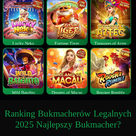
Lucky Neko
Fortune Tiger
Treasures of Aztec
Wild Bandito
Dreams of Macau
Rooster Rumble
Ranking Bukmacherów Legalnych
2025 Najlepszy Bukmacher?