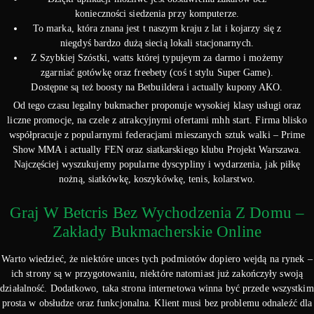
konieczności siedzenia przy komputerze.
To marka, która znana jest t naszym kraju z lat i kojarzy się z
niegdyś bardzo dużą siecią lokali stacjonarnych.
Z Szybkiej Szóstki, watts której typujeym za darmo i możemy
zgarniać gotówkę oraz freebety (coś t stylu Super Game).
Dostępne są też boosty na Betbuildera i actually kupony AKO.
Od tego czasu legalny bukmacher proponuje wysokiej klasy usługi oraz
liczne promocje, na czele z atrakcyjnymi ofertami mhh start. Firma blisko
współpracuje z popularnymi federacjami mieszanych sztuk walki – Prime
Show MMA i actually FEN oraz siatkarskiego klubu Projekt Warszawa.
Najczęściej wyszukujemy popularne dyscypliny i wydarzenia, jak piłkę
nożną, siatkówkę, koszykówkę, tenis, kolarstwo.
Graj W Betcris Bez Wychodzenia Z Domu –
Zakłady Bukmacherskie Online
Warto wiedzieć, że niektóre unces tych podmiotów dopiero wejdą na rynek –
ich strony są w przygotowaniu, niektóre natomiast już zakończyły swoją
działalność. Dodatkowo, taka strona internetowa winna być przede wszystkim
prosta w obsłudze oraz funkcjonalna. Klient musi bez problemu odnaleźć dla