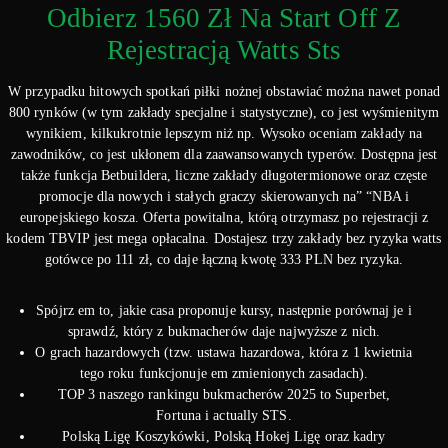
Odbierz 1560 Zł Na Start Off Z
Rejestracją Watts Sts
W przypadku hitowych spotkań piłki nożnej obstawiać można nawet ponad
800 rynków (w tym zakłady specjalne i statystyczne), co jest wyśmienitym
wynikiem, kilkukrotnie lepszym niż np. Wysoko oceniam zakłady na
zawodników, co jest ukłonem dla zaawansowanych typerów. Dostępna jest
także funkcja Betbuildera, liczne zakłady długotermionowe oraz częste
promocje dla nowych i stałych graczy skierowanych na” “NBA i
europejskiego kosza. Oferta powitalna, którą otrzymasz po rejestracji z
kodem TBVIP jest mega opłacalna. Dostajesz trzy zakłady bez ryzyka watts
gotówce po 111 zł, co daje łączną kwotę 333 PLN bez ryzyka.
Spójrz em to, jakie casa proponuje kursy, następnie porównaj je i
sprawdź, który z bukmacherów daje najwyższe z nich.
O grach hazardowych (tzw. ustawa hazardowa, która z 1 kwietnia
tego roku funkcjonuje em zmienionych zasadach).
TOP 3 naszego rankingu bukmacherów 2025 to Superbet,
Fortuna i actually STS.
Polską Ligę Koszykówki, Polską Hokej Ligę oraz kadry