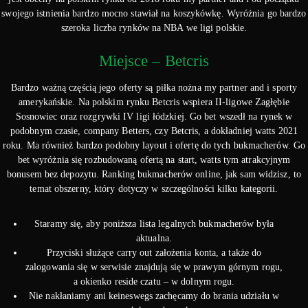
swojego istnienia bardzo mocno stawiał na koszykówkę. Wyróżnia go bardzo
szeroka liczba rynków na NBA we ligi polskie.
Miejsce – Betcris
Bardzo ważną częścią jego oferty są piłka nożna my partner and i sporty
amerykańskie. Na polskim rynku Betcris wspiera II-ligowe Zagłębie
Sosnowiec oraz rozgrywki IV ligi łódzkiej. Go bet wszedł na rynek w
podobnym czasie, company Betters, czy Betcris, a dokładniej watts 2021
roku. Ma również bardzo podobny layout i ofertę do tych bukmacherów. Go
bet wyróżnia się rozbudowaną ofertą na start, watts tym atrakcyjnym
bonusem bez depozytu. Ranking bukmacherów online, jak sam widzisz, to
temat obszerny, który dotyczy w szczególności kilku kategorii.
Staramy się, aby poniższa lista legalnych bukmacherów była
aktualna.
Przyciski służące carry out założenia konta, a także do
zalogowania się w serwisie znajdują się w prawym górnym rogu,
a okienko reside czatu – w dolnym rogu.
Nie nakłaniamy ani keineswegs zachęcamy do brania udziału w