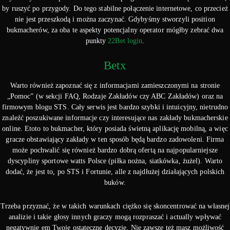
by ruszyć po przygody. Do tego stabilne połączenie internetowe, co przecież
nie jest przeszkodą i można zaczynać. Gdybyśmy stworzyli position
bukmacherów, za oba te aspekty potencjalny operator mógłby zebrać dwa
punkty
22Bet login
.
Betx
Warto również zapoznać się z informacjami zamieszczonymi na stronie
„Pomoc” (w sekcji FAQ, Rodzaje Zakładów czy ABC Zakładów) oraz na
firmowym blogu STS. Cały serwis jest bardzo szybki i intuicyjny, nietrudno
znaleźć poszukiwane informacje czy interesujące nas zakłady bukmacherskie
online. Etoto to bukmacher, który posiada świetną aplikację mobilną, a więc
gracze obstawiający zakłady w ten sposób będą bardzo zadowoleni. Firma
może pochwalić się również bardzo dobrą ofertą na najpopularniejsze
dyscypliny sportowe watts Polsce (piłka nożna, siatkówka, żużel). Warto
dodać, że jest to, po STS i Fortunie, alle z najdłużej działających polskich
buków.
Trzeba przyznać, że w takich warunkach ciężko się skoncentrować na własnej
analizie i takie głosy innych graczy mogą rozpraszać i actually wpływać
negatywnie em Twoje ostateczne decyzje. Nie zawsze też masz możliwość