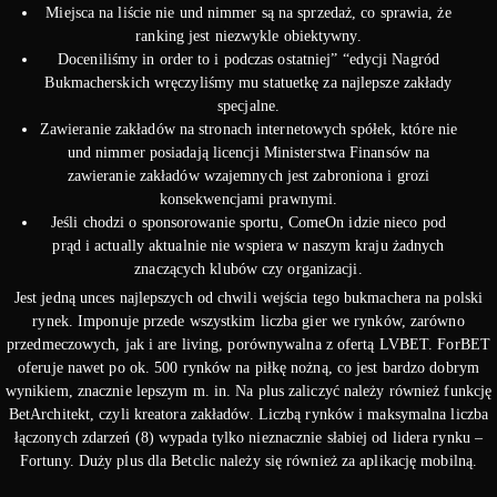
Miejsca na liście nie und nimmer są na sprzedaż, co sprawia, że
ranking jest niezwykle obiektywny.
Doceniliśmy in order to i podczas ostatniej” “edycji Nagród
Bukmacherskich wręczyliśmy mu statuetkę za najlepsze zakłady
specjalne.
Zawieranie zakładów na stronach internetowych spółek, które nie
und nimmer posiadają licencji Ministerstwa Finansów na
zawieranie zakładów wzajemnych jest zabroniona i grozi
konsekwencjami prawnymi.
Jeśli chodzi o sponsorowanie sportu, ComeOn idzie nieco pod
prąd i actually aktualnie nie wspiera w naszym kraju żadnych
znaczących klubów czy organizacji.
Jest jedną unces najlepszych od chwili wejścia tego bukmachera na polski
rynek. Imponuje przede wszystkim liczba gier we rynków, zarówno
przedmeczowych, jak i are living, porównywalna z ofertą LVBET. ForBET
oferuje nawet po ok. 500 rynków na piłkę nożną, co jest bardzo dobrym
wynikiem, znacznie lepszym m. in. Na plus zaliczyć należy również funkcję
BetArchitekt, czyli kreatora zakładów. Liczbą rynków i maksymalna liczba
łączonych zdarzeń (8) wypada tylko nieznacznie słabiej od lidera rynku –
Fortuny. Duży plus dla Betclic należy się również za aplikację mobilną.