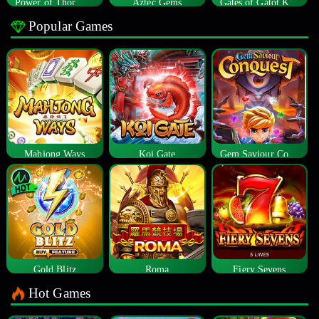
Power of Thor Megaways
Aztec Gems
Gates of Gatot Kaca
Popular Games
Mahjong Ways
Koi Gate
Gem Saviour Conquest
Gold Blitz
Roma
Fiery Sevens
Hot Games