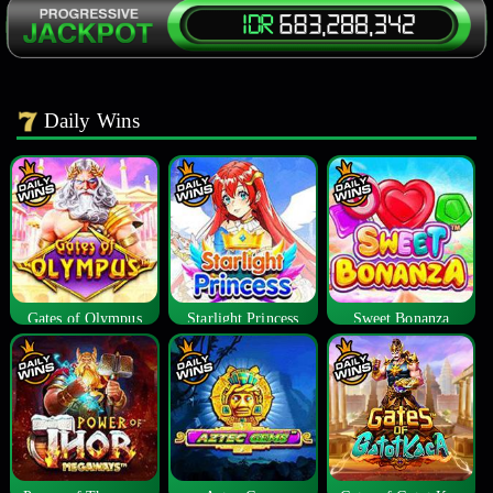
Daily Wins
Gates of Olympus
Starlight Princess
Sweet Bonanza