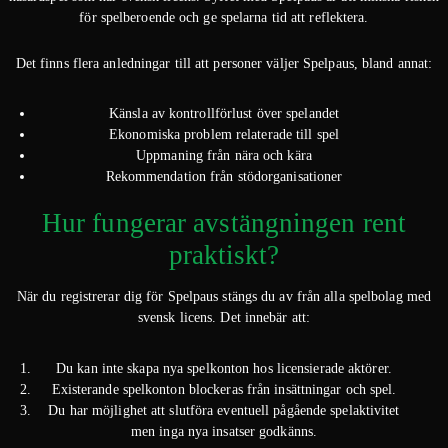
för spelberoende och ge spelarna tid att reflektera.
Det finns flera anledningar till att personer väljer Spelpaus, bland annat:
Känsla av kontrollförlust över spelandet
Ekonomiska problem relaterade till spel
Uppmaning från nära och kära
Rekommendation från stödorganisationer
Hur fungerar avstängningen rent
praktiskt?
När du registrerar dig för Spelpaus stängs du av från alla spelbolag med
svensk licens. Det innebär att:
Du kan inte skapa nya spelkonton hos licensierade aktörer.
Existerande spelkonton blockeras från insättningar och spel.
Du har möjlighet att slutföra eventuell pågående spelaktivitet
men inga nya insatser godkänns.