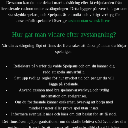
Dessutom kan du inte delta i marknadsföring eller få erbjudanden från
licensierade casinon under avstängningen. Detta bygger på svenska lagar som
ska skydda spelare, och Spelpaus är ett unikt och viktigt verktyg för
ansvarsfullt spelande i Sverige
casinon utan svensk licens
.
Hur går man vidare efter avstängning?
När din avstängning löpt ut finns det flera saker att tänka på innan du börjar
spela igen:
Reflektera på varför du valde Spelpaus och om du känner dig
redo att spela ansvarfullt.
Sätt upp tydliga regler för hur mycket tid och pengar du vill
lägga på spelande.
Använd casinon med bra spelansvarsverktyg och tydlig
information om spelgränser.
Om du fortfarande känner osäkerhet, överväg att börja med
mindre insatser eller pröva spel utan insats.
Informera eventuellt nära och kära om ditt beslut för att få stöd.
Det finns även hjälporganisationer om du skulle behöva stöd även efter din
avstängning. Kom ihåg att ansvarsfullt spelande alltid ska stå i fokus.