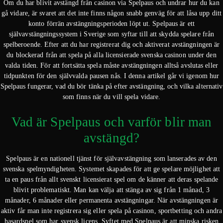
Om du har blivit avstängd från casinon via Spelpaus och undrar hur du kan
gå vidare, är svaret att det inte finns någon snabb genväg för att låsa upp ditt
konto förrän avstängningsperioden löpt ut. Spelpaus är ett
självavstängningssystem i Sverige som syftar till att skydda spelare från
spelberoende. Efter att du har registrerat dig och aktiverat avstängningen är
du blockerad från att spela på alla licensierade svenska casinon under den
valda tiden. För att fortsätta spela måste avstängningen alltså avslutas eller
tidpunkten för den självvalda pausen nås. I denna artikel går vi igenom hur
Spelpaus fungerar, vad du bör tänka på efter avstängning, och vilka alternativ
som finns när du vill spela vidare.
Vad är Spelpaus och varför blir man
avstängd?
Spelpaus är en nationell tjänst för självavstängning som lanserades av den
svenska spelmyndigheten. Systemet skapades för att ge spelare möjlighet att
ta en paus från allt svenskt licensierat spel om de känner att deras spelande
blivit problematiskt. Man kan välja att stänga av sig från 1 månad, 3
månader, 6 månader eller permanenta avstängningar. När avstängningen är
aktiv får man inte registrera sig eller spela på casinon, sportbetting och andra
hasardspel som har svensk licens. Syftet med Spelpaus är att minska risken