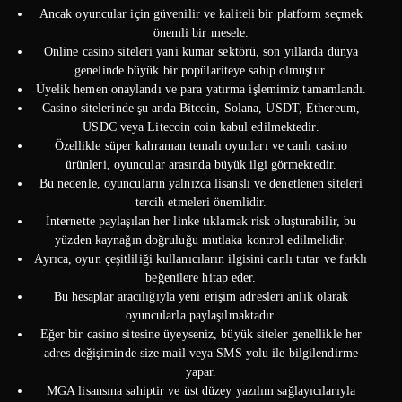
Ancak oyuncular için güvenilir ve kaliteli bir platform seçmek
önemli bir mesele.
Online casino siteleri yani kumar sektörü, son yıllarda dünya
genelinde büyük bir popülariteye sahip olmuştur.
Üyelik hemen onaylandı ve para yatırma işlemimiz tamamlandı.
Casino sitelerinde şu anda Bitcoin, Solana, USDT, Ethereum,
USDC veya Litecoin coin kabul edilmektedir.
Özellikle süper kahraman temalı oyunları ve canlı casino
ürünleri, oyuncular arasında büyük ilgi görmektedir.
Bu nedenle, oyuncuların yalnızca lisanslı ve denetlenen siteleri
tercih etmeleri önemlidir.
İnternette paylaşılan her linke tıklamak risk oluşturabilir, bu
yüzden kaynağın doğruluğu mutlaka kontrol edilmelidir.
Ayrıca, oyun çeşitliliği kullanıcıların ilgisini canlı tutar ve farklı
beğenilere hitap eder.
Bu hesaplar aracılığıyla yeni erişim adresleri anlık olarak
oyuncularla paylaşılmaktadır.
Eğer bir casino sitesine üyeyseniz, büyük siteler genellikle her
adres değişiminde size mail veya SMS yolu ile bilgilendirme
yapar.
MGA lisansına sahiptir ve üst düzey yazılım sağlayıcılarıyla