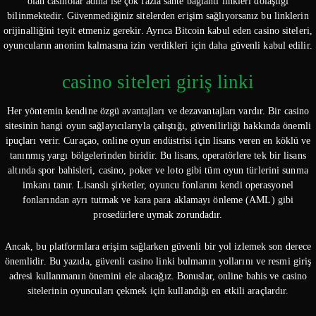
olan casinolar adına ise çok fazla sahte bağlantı linkleri dolaştığı
bilinmektedir. Güvenmediğiniz sitelerden erişim sağlıyorsanız bu linklerin
orijinalliğini teyit etmeniz gerekir. Ayrıca Bitcoin kabul eden casino siteleri,
oyuncuların anonim kalmasına izin verdikleri için daha güvenli kabul edilir.
casino siteleri giriş linki
Her yöntemin kendine özgü avantajları ve dezavantajları vardır. Bir casino
sitesinin hangi oyun sağlayıcılarıyla çalıştığı, güvenilirliği hakkında önemli
ipuçları verir. Curaçao, online oyun endüstrisi için lisans veren en köklü ve
tanınmış yargı bölgelerinden biridir. Bu lisans, operatörlere tek bir lisans
altında spor bahisleri, casino, poker ve loto gibi tüm oyun türlerini sunma
imkanı tanır. Lisanslı şirketler, oyuncu fonlarını kendi operasyonel
fonlarından ayrı tutmak ve kara para aklamayı önleme (AML) gibi
prosedürlere uymak zorundadır.
Ancak, bu platformlara erişim sağlarken güvenli bir yol izlemek son derece
önemlidir. Bu yazıda, güvenli casino linki bulmanın yollarını ve resmi giriş
adresi kullanmanın önemini ele alacağız. Bonuslar, online bahis ve casino
sitelerinin oyuncuları çekmek için kullandığı en etkili araçlardır.