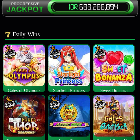
Daily Wins
Gates of Olympus
Starlight Princess
Sweet Bonanza