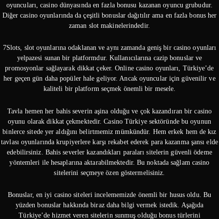
oyuncuları, casino dünyasında en fazla bonusu kazanan oyuncu grubudur.
Diğer casino oyunlarında da çeşitli bonuslar dağıtılır ama en fazla bonus her
zaman slot makinelerindedir.
7Slots, slot oyunlarına odaklanan ve aynı zamanda geniş bir casino oyunları
yelpazesi sunan bir platformdur. Kullanıcılarına cazip bonuslar ve
promosyonlar sağlayarak dikkat çeker. Online casino oyunları, Türkiye’de
her geçen gün daha popüler hale geliyor. Ancak oyuncular için güvenilir ve
kaliteli bir platform seçmek önemli bir mesele.
Tavla hemen her bahis severin aşina olduğu ve çok kazandıran bir casino
oyunu olarak dikkat çekmektedir. Casino Türkiye sektöründe bu oyunun
binlerce sitede yer aldığını belirtmemiz mümkündür. Hem erkek hem de kız
tavlası oyunlarında krupiyerlere karşı rekabet ederek para kazanma şansı elde
edebilirsiniz. Bahis severler kazandıkları paraları sitelerin güvenli ödeme
yöntemleri ile hesaplarına aktarabilmektedir. Bu noktada sağlam casino
sitelerini seçmeye özen göstermelisiniz.
Bonuslar, en iyi casino siteleri incelememizde önemli bir husus oldu. Bu
yüzden bonuslar hakkında biraz daha bilgi vermek istedik. Aşağıda
Türkiye’de hizmet veren sitelerin sunmuş olduğu bonus türlerini