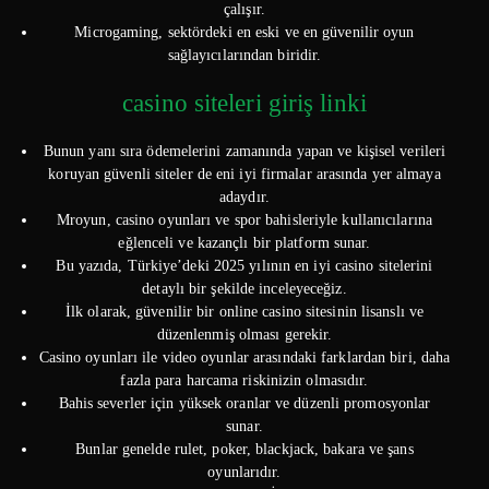
çalışır.
Microgaming, sektördeki en eski ve en güvenilir oyun
sağlayıcılarından biridir.
casino siteleri giriş linki
Bunun yanı sıra ödemelerini zamanında yapan ve kişisel verileri
koruyan güvenli siteler de eni iyi firmalar arasında yer almaya
adaydır.
Mroyun, casino oyunları ve spor bahisleriyle kullanıcılarına
eğlenceli ve kazançlı bir platform sunar.
Bu yazıda, Türkiye’deki 2025 yılının en iyi casino sitelerini
detaylı bir şekilde inceleyeceğiz.
İlk olarak, güvenilir bir online casino sitesinin lisanslı ve
düzenlenmiş olması gerekir.
Casino oyunları ile video oyunlar arasındaki farklardan biri, daha
fazla para harcama riskinizin olmasıdır.
Bahis severler için yüksek oranlar ve düzenli promosyonlar
sunar.
Bunlar genelde rulet, poker, blackjack, bakara ve şans
oyunlarıdır.