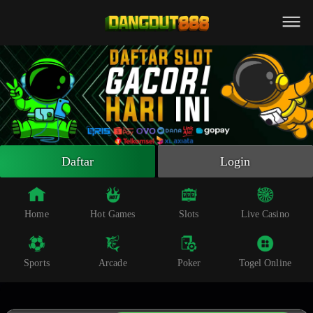
Beranda
Slot Online
Live Casino
Sportsbook
Arcade
Togel Online
Daftar
Login
Poker
Whatsapp
Home
Hot Games
Slots
Live Casino
Telegram
Sports
Arcade
Poker
Togel Online
Livechat