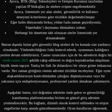
Ayrıca, BTK (Bilgi Teknolojileri ve İletişim Kurumu) tarafından
yapılan IP blokajları da sitelere erişimi engellemektedir.
Ayrıca, listemizde yer alan siteler, güvenilirlik ve kullanıcı
deneyimi kriterlerine göre titizlikle değerlendirilmiştir.
Eğer bahis dünyasında birkaç yıldan fazla zaman geçirdiyseniz,
Süperbahis’i duymama ihtimaliniz yoktur.
Herhangi bir denetime tabi olmayan siteler listemizde yer
almamaktadır.
Bunun dışında bizim gibi güvenilir blog siteleri de bu konuda size yardımcı
olmaktadır. Yönlendirildiğiniz linki kontrol ederek, oyununuza kaldığınız
yerden devam edebilirsiniz. Casino oyuncuları için de bu adreslerin doğru bir
verde casino 2025
şekilde takip edilmesi ve doğru kaynaklardan ulaşılması
büyük önem taşıyor. Yanlış bir link ile dolandırıcı bir siteye gitme imkanınız
vardır. Her zaman gittiğiniz sitenin adresini titizlikle inceleyiniz. Eğer oyun
alışkanlıklarınızın kontrolünüzden çıktığını düşünüyorsanız veya bir
yakınınız için endişeleniyorsanız, profesyonel yardım almaktan çekinmeyin.
Aşağıdaki buton, sizi doğrudan sektörün önde gelen ve güvenilirliği
kanıtlanmış platformlarından birinin en güncel giriş adresine
yönlendirecektir. Bu bağlantı, düzenli olarak kontrol edilmekte ve erişim
engellerine karşı anında güncellenmektedir. Oyun kurallarını öğrenmek,