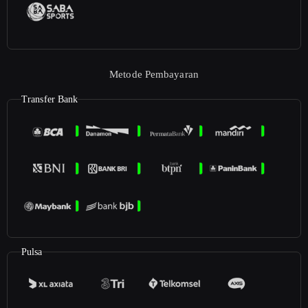
Metode Pembayaran
Transfer Bank
Pulsa