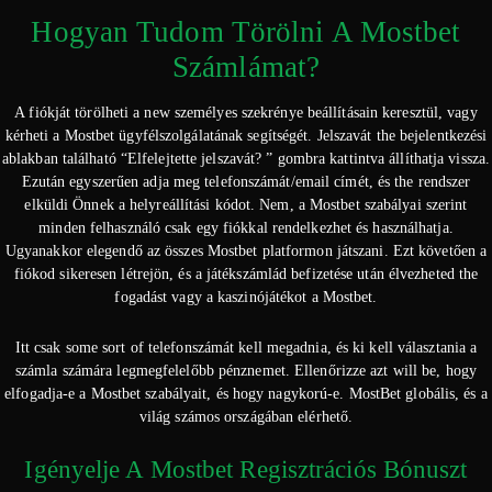
Hogyan Tudom Törölni A Mostbet
Számlámat?
A fiókját törölheti a new személyes szekrénye beállításain keresztül, vagy
kérheti a Mostbet ügyfélszolgálatának segítségét. Jelszavát the bejelentkezési
ablakban található “Elfelejtette jelszavát? ” gombra kattintva állíthatja vissza.
Ezután egyszerűen adja meg telefonszámát/email címét, és the rendszer
elküldi Önnek a helyreállítási kódot. Nem, a Mostbet szabályai szerint
minden felhasználó csak egy fiókkal rendelkezhet és használhatja.
Ugyanakkor elegendő az összes Mostbet platformon játszani. Ezt követően a
fiókod sikeresen létrejön, és a játékszámlád befizetése után élvezheted the
fogadást vagy a kaszinójátékot a Mostbet.
Itt csak some sort of telefonszámát kell megadnia, és ki kell választania a
számla számára legmegfelelőbb pénznemet. Ellenőrizze azt will be, hogy
elfogadja-e a Mostbet szabályait, és hogy nagykorú-e. MostBet globális, és a
világ számos országában elérhető.
Igényelje A Mostbet Regisztrációs Bónuszt