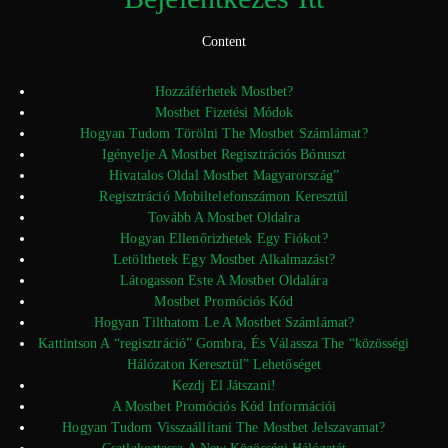
Content
Hozzáférhetek Mostbet?
Mostbet Fizetési Módok
Hogyan Tudom Törölni The Mostbet Számlámat?
Igényelje A Mostbet Regisztrációs Bónuszt
Hivatalos Oldal Mostbet Magyarország”
Regisztráció Mobiltelefonszámon Keresztül
Tovább A Mostbet Oldalra
Hogyan Ellenőrizhetek Egy Fiókot?
Letölthetek Egy Mostbet Alkalmazást?
Látogasson Este A Mostbet Oldalára
Mostbet Promóciós Kód
Hogyan Tilthatom Le A Mostbet Számlámat?
Kattintson A “regisztráció” Gombra, És Válassza The “közösségi
Hálózaton Keresztül” Lehetőséget
Kezdj El Játszani!
A Mostbet Promóciós Kód Információi
Hogyan Tudom Visszaállítani The Mostbet Jelszavamat?