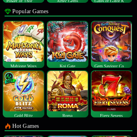
Power of Thor Megaways
Aztec Gems
Gates of Gatot Kaca
Popular Games
Mahjong Ways
Koi Gate
Gem Saviour Conquest
Gold Blitz
Roma
Fiery Sevens
Hot Games