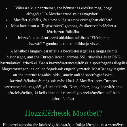
Válassza ki a pénznemet, the bónuszt és erősítse meg, hogy
elfogadja” “a Mostbet szabályait és nagykorú.
MostBet globális, és a new világ számos országában elérhető.
Most kattintson a “Regisztráció” gombra, és sikeresen beléphet a
létrehozott fiókjába.
Jelszavát a bejelentkezési ablakban található “Elfelejtette
jelszavát? ” gombra kattintva állíthatja vissza.
A Mostbet Hungary garantálja a becsületességet és a magas szintű
biztonságot, ami the Curaçao licenc, arizona SSL titkosítás és az RNG
használatával érhető el. Bár a kaszinószerencsejáték és a sportfogadás illegális
Magyarországon, az online fogadások engedélyezettek. MostBet egy legitim
on the internet fogadási oldal, amely online sportfogadásokat,
kaszinójátékokat és még sok mást kínál. A MostBet. com Curacao
szerencsejáték-engedéllyel rendelkezik. Nem, ahhoz, hogy hozzáférjen a
pénzfelvételhez, ki kell töltenie the személyes szekrényében található
információkat.
Hozzáférhetek Mostbet?
Ha összekapcsolta the közösségi hálózatát, a fiókja létrejön, és a személyes