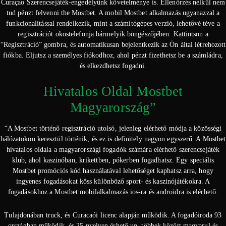
Curaçao Szerencsejáték-engedélyünk követelménye is. Ellenőrzés nélkül nem
tud pénzt felvenni the Mostbet. A mobil Mostbet alkalmazás ugyanazzal a
funkcionalitással rendelkezik, mint a számítógépes verzió, lehetővé téve a
regisztrációt okostelefonja bármelyik böngészőjében. Kattintson a
“Regisztráció” gombra, és automatikusan bejelentkezik az Ön által létrehozott
fiókba. Eljutsz a személyes fiókodhoz, ahol pénzt fizethetsz be a számládra,
és elkezdhetsz fogadni.
Hivatalos Oldal Mostbet
Magyarország”
“A Mostbet történő regisztráció utolsó, jelenleg elérhető módja a közösségi
hálózatokon keresztül történik, és ez is definitely nagyon egyszerű. A Mostbet
hivatalos oldala a magyarországi fogadók számára elérhető szerencsejáték
klub, ahol kaszinóban, krikettben, pókerben fogadhatsz. Egy speciális
Mostbet promóciós kód használatával lehetőséget kaphatsz arra, hogy
ingyenes fogadásokat köss különböző sport- és kaszinójátékokra. A
fogadásokhoz a Mostbet mobilalkalmazás ios-ra és androidra is elérhető.
Tulajdonában truck, és Curacaói licenc alapján működik. A fogadóiroda 93
országban működik, és 25 nyelven érhető un, többek között magyarul és