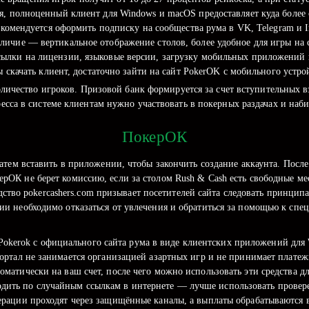
сия, полноценный клиент для Windows и macOS предоставляет куда боле
комендуется оформить подписку на сообщества рума в VK, Telegram и I
тличие — вертикальное отображение столов, более удобное для игры на 
ылки на лицензии, языковые версии, загрузку мобильных приложений 
 скачать клиент, достаточно зайти на сайт PokerOK с мобильного устро
количество игроков. Призовой банк формируется за счет вступительных
ресса в системе клиентам нужно участвовать в покерных раздачах и наби
ПокерОК
 затем вставить в приложении, чтобы закончить создание аккаунта. Пос
рОК не берет комиссию, если за столом Rush & Cash есть свободные мес
дство pokercashers.com призывает посетителей сайта следовать принцип
ии необходимо отказаться от увлечения и обратиться за помощью к спец
Pokerok с официального сайта рума в виде клиентских приложений для 
ортал не занимается организацией азартных игр и не принимает платеж
томатически на ваш счет, после чего можно использовать эти средства д
одить по случайным ссылкам в интернете — лучше использовать прове
рации проходят через защищённые каналы, а выплаты обрабатываются 