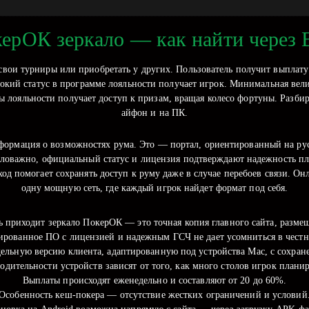
ерОК зеркало — как найти через 
вои турниры или приобретать у других. Пользователь получит выплату 
сокий статус в программе лояльности получает игрок. Минимальная в
ы лояльности получает доступ к призам, вращая колесо фортуны. Разбир
айфон и на ПК.
формация о возможностях рума. Это — портал, ориентированный на рус
аловажно, официальный статус и лицензия подтверждают надежность плат
дход помогает сохранять доступ к руму даже в случае перебоев связи. О
одну мощную сеть, где каждый игрок найдет формат под себя.
ь приходит зеркало ПокерОК — это точная копия главного сайта, размещ
рованное ПО с лицензией и надежным ГСЧ не дает усомниться в честн
ельную версию клиента, адаптированную под устройства Mac, с сохран
дительности устройств зависят от того, как много столов игрок планир
Выплаты происходят еженедельно и составляют от 20 до 60%.
Особенность кеш-покера — отсутствие жестких ограничений и условий