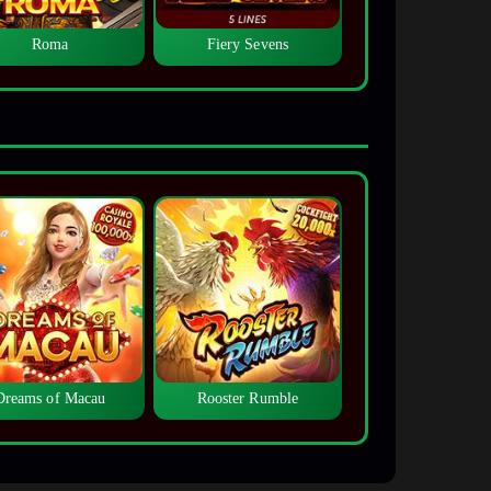
Roma
Fiery Sevens
Dreams of Macau
Rooster Rumble