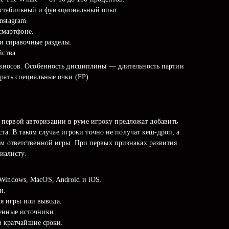
е стабильный и функциональный опыт.
nstagram.
смартфоне.
и справочные разделы.
йства.
 взносов. Особенность дисциплины — длительность партии
рать специальные очки (FP).
ле первой авторизации в руме игроку предложат добавить
та. В таком случае игроки точно не получат кеш-дроп, а
ам ответственной игры. При первых признаках развития
иалисту.
Windows, MacOS, Android и iOS.
и.
ля игры или вывода.
ренные источники.
в кратчайшие сроки.