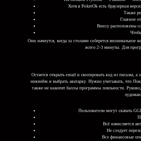
Хотя в PokerOk есть браузерная вер
Также ре
Главное о
Внизу расположены сс
Чтобы
Они начнутся, когда за столами соберется минимальное 
всего 2-3 минуты. Для прог
Остается открыть email и скопировать код из письма, а
никнейм и выбрать аватарку. Нужно учитывать, что Поке
также не накопят баллы программы лояльности. Руково
лудоман
Пользователи могут скачать GG
П
Всё начисляется ав
Не следует перех
Все финансовые опе