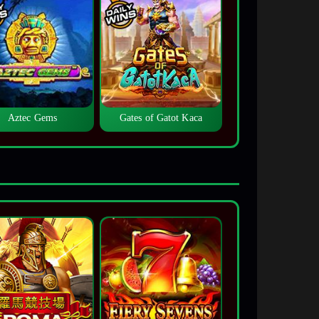
Aztec Gems
Gates of Gatot Kaca