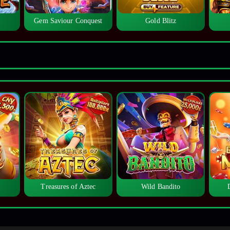
Gem Saviour Conquest
Gold Blitz
Treasures of Aztec
Wild Bandito