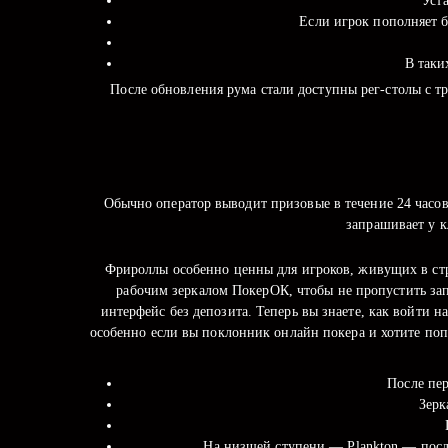
Уст
Если игрок пополняет б
В таки
После обновления рума стали доступны рег-столы с тр
Обычно оператор выводит призовые в течение 24 часов
запрашивает у 
Фрироллы особенно ценны для игроков, живущих в ст
рабочим зеркалом ПокерОК, чтобы не пропустить за
интерфейс без депозита. Теперь вы знаете, как войти н
особенно если вы поклонник онлайн покера и хотите попр
После пер
Зерк
На низшей ступени — Plankton — после