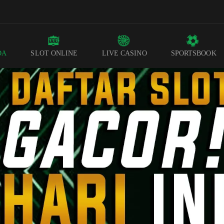
DA
SLOT ONLINE
LIVE CASINO
SPORTSBOOK