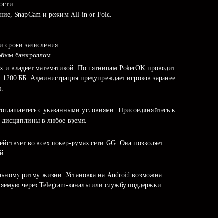
ости.
ие, SnapCam и режим All-in or Fold.
 сроки зачисления.
юбым банкроллом.
лах и владеет математикой. По пятницам PokerOK проводит
до 1200 ББ. Администрация предупреждает игроков заранее
и.
соглашаетесь с указанными условиями. Присоединяйтесь к
дисциплины в любое время.
ействует во всех покер-румах сети GG. Она позволяет
й.
льному ритму жизни. Установка на Android возможна
вляемую через Telegram-каналы или службу поддержки.