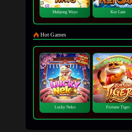
Mahjong Ways
Koi Gate
Hot Games
Lucky Neko
Fortune Tiger