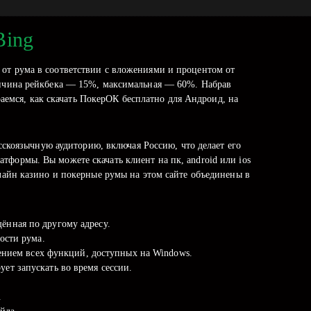
Bing
от рума в соответствии с вложениями и процентом от
еличина рейкбека — 15%, максимальная — 60%. Набрав
аемся, как скачать ПокерОК бесплатно для Андроид, на
скоязычную аудиторию, включая Россию, что делает его
формы. Вы можете скачать клиент на пк, android или ios
нлайн казино и покерные румы на этом сайте объединены в
ённая по другому адресу.
ости рума.
ением всех функций, доступных на Windows.
ует запускать во время сессии.
.