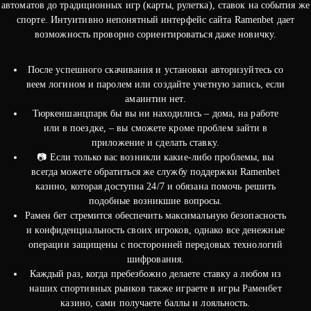
автоматов до традиционных игр (карты, рулетка), ставок на события же
спорте. Интуитивно непонятный интерфейс сайта Ramenbet дает
возможность проворно сориентироваться даже новичку.
После успешного скачивания и установки авторизуйтесь со
веем логином и паролем или создайте учетную запись, если
амаинтин нет.
Тюркеншанцпарк бы вы ни находились – дома, на работе
или в поездке, – вы сможете кроме проблем зайти в
приложение и сделать ставку.
📷 Если только вас возникли какие-либо проблемы, вы
всегда можете обратиться же службу поддержки Ramenbet
казино, которая доступна 24/7 и обязана помочь решить
подобные возникшие вопросы.
Рамен бет стремится обеспечить максимальную безопасность
и конфиденциальность своих игроков, однако все денежные
операции защищены с посторонней передовых технологий
шифрования.
Каждый раз, когда пребезбожно делаете ставку а любом из
наших спортивных рынков также играете в игры Раменбет
казино, сами получаете баллы и лояльность.