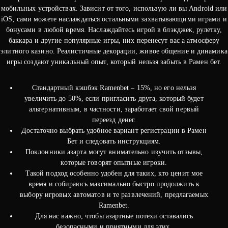
мобильных устройствах. Зависит от того, использую ли вы Android или
iOS, сами можете наслаждаться остальными захватывающими играми и
бонусами в любой время. Наслаждайтесь игрой в блэкджек, рулетку,
баккара и другие популярные игры, них перенесут вас а атмосферу
элитного казино. Реалистичные декорации, живое общение и динамика
игры создают уникальный опыт, который нельзя забыть в Рамен бет.
Стандартный кэшбэк Ramenbet – 15%, но его нельзя
увеличить до 50%, если пригласить друга, который будет
альтернативным, в частности, заработает свой первый
переезд денег.
Достаточно выбрать удобное вариант регистрации в Рамен
Бет и следовать инструкциям.
Поклонники азарта могут внимательно изучить отзывы,
которые говорят опытные игроки.
Такой подход особенно удобен для таких, кто ценит мое
время и собираюсь максимально быстро продолжить к
выбору игровых автоматов и те развлечений, предлагаемых
Ramenbet.
Для нас важно, чтобы азартные потехи оставались
безопасными и приятными для этих.