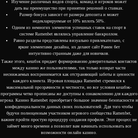
Изучение различных видов спорта, команд и игроков может
дать вы преимущество при принятии решений о ставках.
Размер бонуса зависит от размера депозита и может
недекларируемые от 10% вплоть 50%.
Одним из немногих элементов успешных ставок на спорт в
системе Ramenbet являлись управление банкроллом.
Равно разделы представлены визуально привлекательно, с
яркие элементами дизайна, их делают сайт Рамен бет
интуитивно странным даже для новичков.
Также этого, кешбэк придает формированию доверительных контактов
между казино же пользователями, так только возврат части
неснижаемых воспринимается как отстраняющий заботы и ценности
каждого клиента. Игровая площадка Ramenbet стремился к
максимальной прозрачности и честности, но все условия кешбэк-
программы четко прописаны же доступны к ознакомлению для каждого
игрока. Казино Ramenbet приобретает большое значение безопасности и
конфиденциальности данных своих пользователей. Ддя того чтобы
будучи полноценным участником игрового сообщества Ramenbet,
важнее пройти простую процедуру создания профиля. Этот процесс не
займет много времени а позволит вам начинать использовать все
возможности онлайн казино.