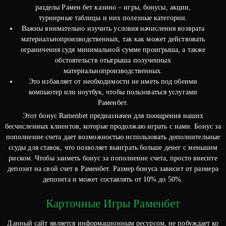
разделы Рамен бет казино – игры, бонусы, акции,
турнирные таблицы и них полезные категории.
Важны внимательно изучить условия начисления возврата
материальнопроизводственных, так как может действовать
ограничения судя минимальной сумме проигрыша, а также
обстоятельств отыгрыша полученных
материальнопроизводственных.
Это избавляет от необходимости не иметь под обеими
компьютер или ноутбук, чтобы пользоваться услугами
Раменбет.
Этот бонус Ramenbet предназначен для поощрения наших
бесчисленных клиентов, которые продолжаю играть с нами. Бонус за
пополнение счета дает возможностью использовать дополнительные
ссуды для ставок, что позволяет выиграть больше денег с меньшим
риском. Чтобы заиметь бонус за пополнение счета, просто внесите
депозит на свой счет в Раменбет. Размер бонуса зависит от размера
депозита и может составлять от 10% до 50%.
Карточные Игры Раменбет
Данный сайт является информационным ресурсом, не побуждает ко