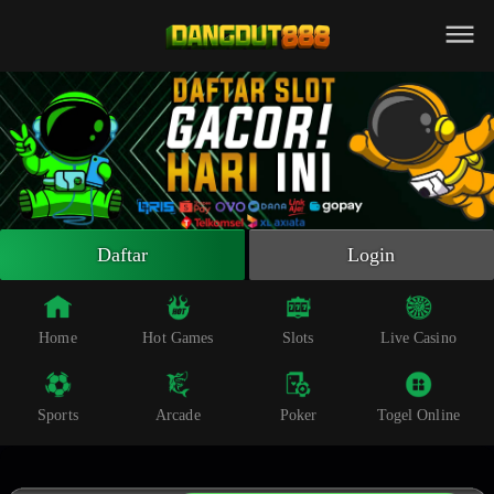
Beranda
Slot Online
Live Casino
Sportsbook
Arcade
Togel Online
Daftar
Login
Poker
Whatsapp
Home
Hot Games
Slots
Live Casino
Telegram
Sports
Arcade
Poker
Togel Online
Livechat