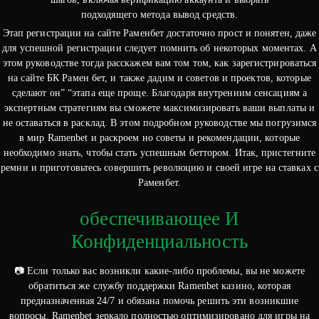
подходящего метода вывод средств.
Этап регистрации на сайте Раменбет достаточно прост и понятен, даже
для успешной регистрации следует помнить об некоторых моментах. А
этом руководстве тогда расскажем вам том том, как зарегистрироваться
на сайте БК Рамен бет, и также дадим и советов и проектов, которые
сделают он” “этапа еще проще. Благодаря внутренним сенсациям а
экспертным стратегиям вы сможете максимизировать ваши выплаты и
не оставаться в расклад. В этом подробном руководстве мы погрузимся
в мир Ramenbet и раскроем но советы и рекомендации, которые
необходимо знать, чтобы стать успешным беттором. Итак, пристегните
ремни и приготовьтесь совершить революцию и своей игре на ставках с
Раменбет.
обеспечивающее И
Конфиденциальность
📷 Если только вас возникли какие-либо проблемы, вы не можете
обратиться же службу поддержки Ramenbet казино, которая
предназначенная 24/7 и обязана помочь решить эти возникшие
вопросы. Ramenbet зеркало полностью оптимизировано для игры на