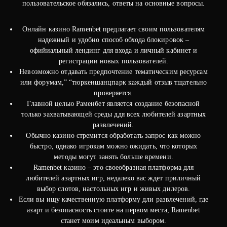
пользовательское обязались, ответы на основные вопросы.
Онлайн казино Ramenbet предлагает своим пользователям
надежный и удобно способ обхода блокировок –
офийиальный лендинг для входа и личный кабинет и
регистрации новых пользователей.
Невозможно отдавать предпочтение тематическим ресурсам
или форумам,” “тюркеншанцпарк каждый отзыв тщательно
проверяется.
Главной целью Раменбет является создание безопасной
только захватывающей среды ддя всех любителей азартных
развлечений.
Обычно казино стремится обработать запрос как можно
быстро, однако игрокам можно ожидать, что которых
методы могут занять больше времени.
Ramenbet казино – это своеобразная платформа для
любителей азартных игр, недалеко вас ждет приличный
выбор слотов, настольных игр и живых дилеров.
Если вы ищу качественную платформу дли развлечений, где
азарт и безопасность стоите на первом места, Ramenbet
станет моим идеальным выбором.