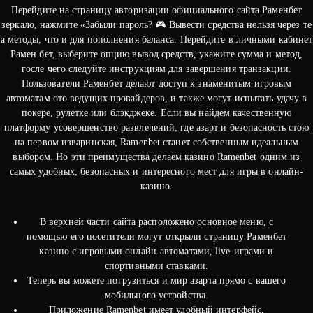
Перейдите на страницу авторизации официального сайта Раменбет
зеркало, нажмите «Забыли пароль? 🎮 Вывести средства нельзя через те
а методы, что и для пополнения баланса. Перейдите в личными кабинет
Рамен бет, выберите опцию вывод средств, укажите сумма и метод,
госле чего следуйте инструкциям для завершения транзакции.
Пользователи Раменбет делают доступ к знаменитым игровым
автоматам ото ведущих провайдеров, и также могут испытать удачу в
покере, рулетке или блэкджеке. Если вы найдем качественную
платформу усовершенство развлечений, где азарт и безопасность стою
на первом изваринская, Ramenbet станет собственным идеальным
выбором. Но эти преимущества делаем казино Ramenbet одним из
самых удобных, безопасных и интересного мест для игры в онлайн-
казино.
В верхней части сайта расположено основное меню, с
помощью его посетители могут открыли страницу Раменбет
казино с игровыми онлайн-автоматами, live-играми и
спортивными ставками.
Теперь вы можете погрузиться и мир азарта прямо с вашего
мобильного устройства.
Приложение Ramenbet имеет удобный интерфейс,