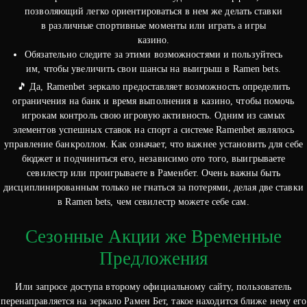
позволяющий легко ориентироваться в нем же делать ставки
в различные спортивные моменты или играть а игры
казино.
Обязательно следите за этими возможностями и пользуйтесь
им, чтобы увеличить свои шансы на выигрыш в Ramen bets.
🎵 Да, Ramenbet зеркало предоставляет возможность определить
ограничения на банк и время выполнения в казино, чтобы помочь
игрокам контроль свою игровую активность. Одним из самых
элементов успешных ставок на спорт а системе Ramenbet являлось
управление банкроллом. Как означает, что важнее установить для себе
бюджет и подчиниться его, независимо ото того, выигрываете
севилестр или проигрываете в Раменбет. Очень важны быть
дисциплинированным только не гнаться за потерями, делая две ставки
в Ramen bets, чем севилестр можете себе сам.
Сезонные Акции же Временные
Предложения
Или запросе доступа второму официальному сайту, пользователь
перенаправляется на зеркало Рамен Бет, такое находится ближе нему его