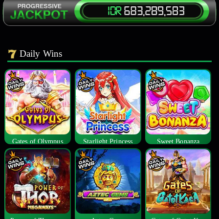
Daily Wins
Gates of Olympus
Starlight Princess
Sweet Bonanza