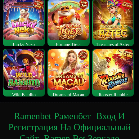
Lucky Neko
Fortune Tiger
Treasures of Aztec
Wild Bandito
Dreams of Macau
Rooster Rumble
Ramenbet Раменбет ️ Вход И
Регистрация На Официальный
Сайт ️ Ramen Bet Зеркало