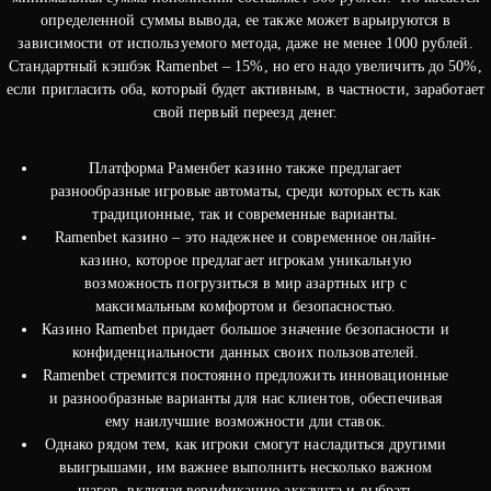
определенной суммы вывода, ее также может варьируются в
зависимости от используемого метода, даже не менее 1000 рублей.
Стандартный кэшбэк Ramenbet – 15%, но его надо увеличить до 50%,
если пригласить оба, который будет активным, в частности, заработает
свой первый переезд денег.
Платформа Раменбет казино также предлагает
разнообразные игровые автоматы, среди которых есть как
традиционные, так и современные варианты.
Ramenbet казино – это надежнее и современное онлайн-
казино, которое предлагает игрокам уникальную
возможность погрузиться в мир азартных игр с
максимальным комфортом и безопасностью.
Казино Ramenbet придает большое значение безопасности и
конфиденциальности данных своих пользователей.
Ramenbet стремится постоянно предложить инновационные
и разнообразные варианты для нас клиентов, обеспечивая
ему наилучшие возможности дли ставок.
Однако рядом тем, как игроки смогут насладиться другими
выигрышами, им важнее выполнить несколько важном
шагов, включая верификацию аккаунта и выбрать