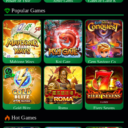
Power of Thor Megaways
Aztec Gems
Gates of Gatot Kaca
Popular Games
Mahjong Ways
Koi Gate
Gem Saviour Conquest
Gold Blitz
Roma
Fiery Sevens
Hot Games