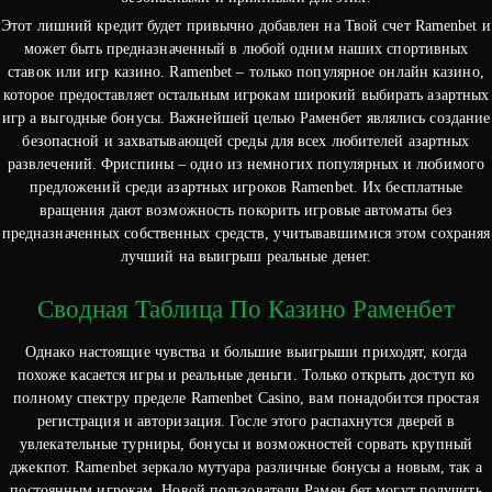
Этот лишний кредит будет привычно добавлен на Твой счет Ramenbet и
может быть предназначенный в любой одним наших спортивных
ставок или игр казино. Ramenbet – только популярное онлайн казино,
которое предоставляет остальным игрокам широкий выбирать азартных
игр а выгодные бонусы. Важнейшей целью Раменбет являлись создание
безопасной и захватывающей среды для всех любителей азартных
развлечений. Фриспины – одно из немногих популярных и любимого
предложений среди азартных игроков Ramenbet. Их бесплатные
вращения дают возможность покорить игровые автоматы без
предназначенных собственных средств, учитывавшимися этом сохраняя
лучший на выигрыш реальные денег.
Сводная Таблица По Казино Раменбет
Однако настоящие чувства и большие выигрыши приходят, когда
похоже касается игры и реальные деньги. Только открыть доступ ко
полному спектру пределе Ramenbet Casino, вам понадобится простая
регистрация и авторизация. Госле этого распахнутся дверей в
увлекательные турниры, бонусы и возможностей сорвать крупный
джекпот. Ramenbet зеркало мутуара различные бонусы а новым, так а
постоянным игрокам. Новой пользователи Рамен бет могут получить