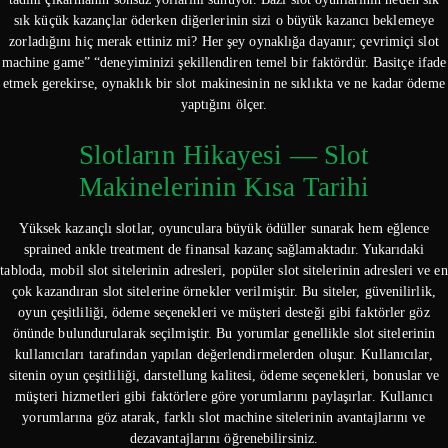
sık küçük kazançlar öderken diğerlerinin sizi o büyük kazancı beklemeye
zorladığını hiç merak ettiniz mi? Her şey oynaklığa dayanır; çevrimiçi slot
machine game” “deneyiminizi şekillendiren temel bir faktördür. Basitçe ifade
etmek gerekirse, oynaklık bir slot makinesinin ne sıklıkta ve ne kadar ödeme
yaptığını ölçer.
Slotların Hikayesi — Slot
Makinelerinin Kısa Tarihi
Yüksek kazançlı slotlar, oyunculara büyük ödüller sunarak hem eğlence
sprained ankle treatment de finansal kazanç sağlamaktadır. Yukarıdaki
tabloda, mobil slot sitelerinin adresleri, popüler slot sitelerinin adresleri ve en
çok kazandıran slot sitelerine örnekler verilmiştir. Bu siteler, güvenilirlik,
oyun çeşitliliği, ödeme seçenekleri ve müşteri desteği gibi faktörler göz
önünde bulundurularak seçilmiştir. Bu yorumlar genellikle slot sitelerinin
kullanıcıları tarafından yapılan değerlendirmelerden oluşur. Kullanıcılar,
sitenin oyun çeşitliliği, darstellung kalitesi, ödeme seçenekleri, bonuslar ve
müşteri hizmetleri gibi faktörlere göre yorumlarını paylaşırlar. Kullanıcı
yorumlarına göz atarak, farklı slot machine sitelerinin avantajlarını ve
dezavantajlarını öğrenebilirsiniz.