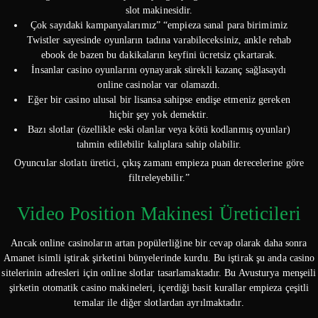
slot makinesidir.
Çok sayıdaki kampanyalarımız” “empieza sanal para birimimiz
Twistler sayesinde oyunların tadına varabileceksiniz, ankle rehab
ebook de bazen bu dakikaların keyfini ücretsiz çıkartarak.
İnsanlar casino oyunlarını oynayarak sürekli kazanç sağlasaydı
online casinolar var olamazdı.
Eğer bir casino ulusal bir lisansa sahipse endişe etmeniz gereken
hiçbir şey yok demektir.
Bazı slotlar (özellikle eski olanlar veya kötü kodlanmış oyunlar)
tahmin edilebilir kalıplara sahip olabilir.
Oyuncular slotlatı üretici, çıkış zamanı empieza puan derecelerine göre
filtreleyebilir.”
Video Position Makinesi Üreticileri
Ancak online casinoların artan popülerliğine bir cevap olarak daha sonra
Amanet isimli iştirak şirketini bünyelerinde kurdu. Bu iştirak şu anda casino
sitelerinin adresleri için online slotlar tasarlamaktadır. Bu Avusturya menşeili
şirketin otomatik casino makineleri, içerdiği basit kurallar empieza çeşitli
temalar ile diğer slotlardan ayrılmaktadır.