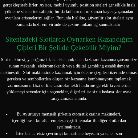
gerçekleştirebilirler. Ayrıca, mobil uyumlu position siteleri genellikle hızlı
yükleme sürelerine sahiptir, bu da kullanıcıların zaman kaybı yaşamadan
oyunlara erişmelerini sağlar. Bununla birlikte, güvenilir slot siteleri aynı
zamanda hızlı em virtude de çekme imkanı ag sunmaktadır.
Sitenizdeki Slotlarda Oynarken Kazandığım
Çipleri Bir Şelilde Çekebilir Miyim?
Slot makinesi; yaptığınız ilk bahisten çok daha fazlasını kazanma şansını size
sunan mekanik, elektromekanik veya dijital gambling establishment
makinesidir. Slot makinesinde kazanmak için ödeme çizgileri üzerinde olması
gereken ve sembollerden oluşan bir kazanma kombinasyonu toplamak
zorundasınız. Bizi online casinolar teklif indirme gerekli favorilerini
yüklemeyi sevenler için seçenekler, diğerleri ise sizin bedava slot oyna
tarayıcınızda anında.
Bu Avusturya menşeili şirketin otomatik casino makineleri,
içerdiği basit kurallar empieza çeşitli temalar ile diğer slotlardan
ayrılmaktadır.
İster bir ücretsiz çevrimiçi kumarhane heyecan ya da en son