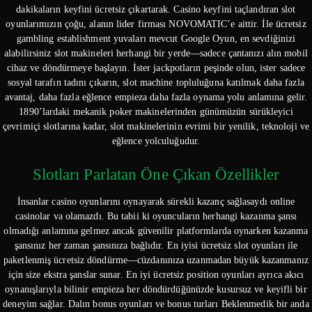
dakikaların keyfini ücretsiz çıkartarak. Casino keyfini taçlandıran slot
oyunlarımızın çoğu, alanın lider firması NOVOMATIC’e aittir. İle ücretsiz
gambling establishment yuvaları mevcut Google Oyun, en sevdiğinizi
alabilirsiniz slot makineleri herhangi bir yerde—sadece çantanızı alın mobil
cihaz ve döndürmeye başlayın. İster jackpotların peşinde olun, ister sadece
sosyal tarafın tadını çıkarın, slot machine topluluğuna katılmak daha fazla
avantaj, daha fazla eğlence empieza daha fazla oynama yolu anlamına gelir.
1890’lardaki mekanik poker makinelerinden günümüzün sürükleyici
çevrimiçi slotlarına kadar, slot makinelerinin evrimi bir yenilik, teknoloji ve
eğlence yolculuğudur.
Slotları Parlatan Öne Çıkan Özellikler
İnsanlar casino oyunlarını oynayarak sürekli kazanç sağlasaydı online
casinolar va olamazdı. Bu tabii ki oyuncuların herhangi kazanma şansı
olmadığı anlamına gelmez ancak güvenilir platformlarda oynarken kazanma
şansınız her zaman şansınıza bağlıdır. En iyisi ücretsiz slot oyunları ile
paketlenmiş ücretsiz döndürme—cüzdanınıza uzanmadan büyük kazanmanız
için size ekstra şanslar sunar. En iyi ücretsiz position oyunları ayrıca akıcı
oynanışlarıyla bilinir empieza her döndürdüğünüzde kusursuz ve keyifli bir
deneyim sağlar. Dalın bonus oyunları ve bonus turları Beklenmedik bir anda