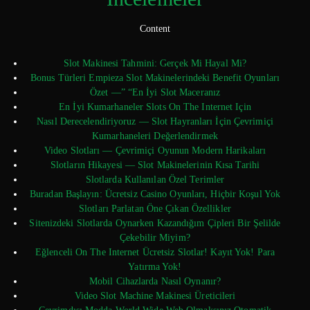
Content
Slot Makinesi Tahmini: Gerçek Mi Hayal Mi?
Bonus Türleri Empieza Slot Makinelerindeki Benefit Oyunları
Özet —” “En İyi Slot Maceranız
En İyi Kumarhaneler Slots On The Internet Için
Nasıl Derecelendiriyoruz — Slot Hayranları İçin Çevrimiçi
Kumarhaneleri Değerlendirmek
Video Slotları — Çevrimiçi Oyunun Modern Harikaları
Slotların Hikayesi — Slot Makinelerinin Kısa Tarihi
Slotlarda Kullanılan Özel Terimler
Buradan Başlayın: Ücretsiz Casino Oyunları, Hiçbir Koşul Yok
Slotları Parlatan Öne Çıkan Özellikler
Sitenizdeki Slotlarda Oynarken Kazandığım Çipleri Bir Şelilde
Çekebilir Miyim?
Eğlenceli On The Internet Ücretsiz Slotlar! Kayıt Yok! Para
Yatırma Yok!
Mobil Cihazlarda Nasıl Oynanır?
Video Slot Machine Makinesi Üreticileri