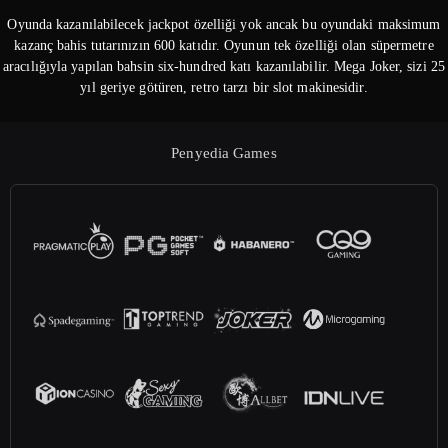
Oyunda kazanılabilecek jackpot özelliği yok ancak bu oyundaki maksimum
kazanç bahis tutarınızın 600 katıdır. Oyunun tek özelliği olan süpermetre
aracılığıyla yapılan bahsin six-hundred katı kazanılabilir. Mega Joker, sizi 25
yıl geriye götüren, retro tarzı bir slot makinesidir.
Penyedia Games