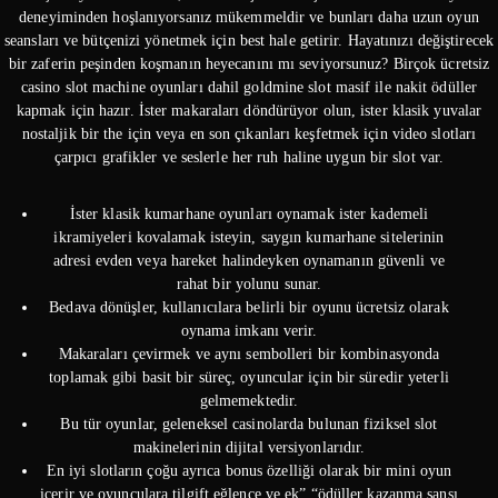
deneyiminden hoşlanıyorsanız mükemmeldir ve bunları daha uzun oyun
seansları ve bütçenizi yönetmek için best hale getirir. Hayatınızı değiştirecek
bir zaferin peşinden koşmanın heyecanını mı seviyorsunuz? Birçok ücretsiz
casino slot machine oyunları dahil goldmine slot masif ile nakit ödüller
kapmak için hazır. İster makaraları döndürüyor olun, ister klasik yuvalar
nostaljik bir the için veya en son çıkanları keşfetmek için video slotları
çarpıcı grafikler ve seslerle her ruh haline uygun bir slot var.
İster klasik kumarhane oyunları oynamak ister kademeli
ikramiyeleri kovalamak isteyin, saygın kumarhane sitelerinin
adresi evden veya hareket halindeyken oynamanın güvenli ve
rahat bir yolunu sunar.
Bedava dönüşler, kullanıcılara belirli bir oyunu ücretsiz olarak
oynama imkanı verir.
Makaraları çevirmek ve aynı sembolleri bir kombinasyonda
toplamak gibi basit bir süreç, oyuncular için bir süredir yeterli
gelmemektedir.
Bu tür oyunlar, geleneksel casinolarda bulunan fiziksel slot
makinelerinin dijital versiyonlarıdır.
En iyi slotların çoğu ayrıca bonus özelliği olarak bir mini oyun
içerir ve oyunculara tilgift eğlence ve ek” “ödüller kazanma şansı