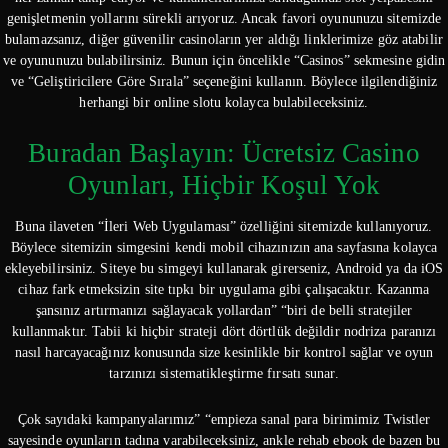
genişletmenin yollarını sürekli arıyoruz. Ancak favori oyununuzu sitemizde
bulamazsanız, diğer güvenilir casinoların yer aldığı linklerimize göz atabilir
ve oyununuzu bulabilirsiniz. Bunun için öncelikle “Casinos” sekmesine gidin
ve “Geliştiricilere Göre Sırala” seçeneğini kullanın. Böylece ilgilendiğiniz
herhangi bir online slotu kolayca bulabileceksiniz.
Buradan Başlayın: Ücretsiz Casino
Oyunları, Hiçbir Koşul Yok
Buna ilaveten “İleri Web Uygulaması” özelliğini sitemizde kullanıyoruz.
Böylece sitemizin simgesini kendi mobil cihazınızın ana sayfasına kolayca
ekleyebilirsiniz. Siteye bu simgeyi kullanarak girerseniz, Android ya da iOS
cihaz fark etmeksizin site tıpkı bir uygulama gibi çalışacaktır. Kazanma
şansınız artırmanızı sağlayacak yollardan” “biri de belli stratejiler
kullanmaktır. Tabii ki hiçbir strateji dört dörtlük değildir nodriza paranızı
nasıl harcayacağınız konusunda size kesinlikle bir kontrol sağlar ve oyun
tarzınızı sistematikleştirme fırsatı sunar.
Çok sayıdaki kampanyalarımız” “empieza sanal para birimimiz Twistler
sayesinde oyunların tadına varabileceksiniz, ankle rehab ebook de bazen bu