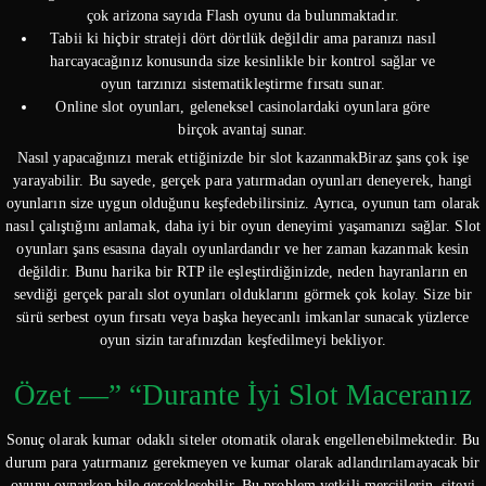
çok arizona sayıda Flash oyunu da bulunmaktadır.
Tabii ki hiçbir strateji dört dörtlük değildir ama paranızı nasıl
harcayacağınız konusunda size kesinlikle bir kontrol sağlar ve
oyun tarzınızı sistematikleştirme fırsatı sunar.
Online slot oyunları, geleneksel casinolardaki oyunlara göre
birçok avantaj sunar.
Nasıl yapacağınızı merak ettiğinizde bir slot kazanmakBiraz şans çok işe
yarayabilir. Bu sayede, gerçek para yatırmadan oyunları deneyerek, hangi
oyunların size uygun olduğunu keşfedebilirsiniz. Ayrıca, oyunun tam olarak
nasıl çalıştığını anlamak, daha iyi bir oyun deneyimi yaşamanızı sağlar. Slot
oyunları şans esasına dayalı oyunlardandır ve her zaman kazanmak kesin
değildir. Bunu harika bir RTP ile eşleştirdiğinizde, neden hayranların en
sevdiği gerçek paralı slot oyunları olduklarını görmek çok kolay. Size bir
sürü serbest oyun fırsatı veya başka heyecanlı imkanlar sunacak yüzlerce
oyun sizin tarafınızdan keşfedilmeyi bekliyor.
Özet —” “Durante İyi Slot Maceranız
Sonuç olarak kumar odaklı siteler otomatik olarak engellenebilmektedir. Bu
durum para yatırmanız gerekmeyen ve kumar olarak adlandırılamayacak bir
oyunu oynarken bile gerçekleşebilir. Bu problem yetkili merciilerin, siteyi