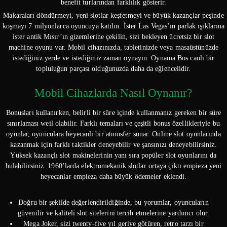
benefit turlarından farklılık gösterir.
Makaraları döndürmeyi, yeni slotlar keşfetmeyi ve büyük kazançlar peşinde
koşmayı 7 milyonlarca oyuncuya katılın. İster Las Vegas’ın parlak ışıklarına
ister antik Mısır’ın gizemlerine çekilin, sizi bekleyen ücretsiz bir slot
machine oyunu var. Mobil cihazınızda, tabletinizde veya masaüstünüzde
istediğiniz yerde ve istediğiniz zaman oynayın. Oynama Bos canlı bir
topluluğun parçası olduğunuzda daha da eğlencelidir.
Mobil Cihazlarda Nasıl Oynanır?
Bonusları kullanırken, belirli bir süre içinde kullanmanız gereken bir süre
sınırlaması weil olabilir. Farklı temaları ve çeşitli bonus özellikleriyle bu
oyunlar, oyunculara heyecanlı bir atmosfer sunar. Online slot oyunlarında
kazanmak için farklı taktikler deneyebilir ve şansınızı deneyebilirsiniz.
Yüksek kazançlı slot makinelerinin yanı sıra popüler slot oyunlarını da
bulabilirsiniz. 1960’larda elektromekanik slotlar ortaya çıktı empieza yeni
heyecanlar empieza daha büyük ödemeler eklendi.
Doğru bir şekilde değerlendirildiğinde, bu yorumlar, oyuncuların
güvenilir ve kaliteli slot sitelerini tercih etmelerine yardımcı olur.
Mega Joker, sizi twenty-five yıl geriye götüren, retro tarzı bir