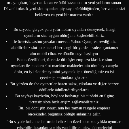
ortaya çıkan, heyecan katan ve ödül kazanmanın yeni yollarını sunan.
Düzenli olarak yeni slot oyunları piyasaya sürüldüğünden, her zaman sizi
bekleyen en yeni bir macera vardır.
Bu sayede, gerçek para yatırmadan oyunları deneyerek, hangi
oyunların size uygun olduğunu keşfedebilirsiniz.
İle ücretsiz casino yuvaları mevcut Yahoo Oyun, en sevdiğinizi
alabilirsiniz slot makineleri herhangi bir yerde—sadece çantanızı
alın mobil cihaz ve döndürmeye başlayın.
Bonus özellikleri, ücretsiz dönüşler empieza klasik casino
oyunları ile modern slot machine makinelerinin tüm heyecanıyla
dolu, en iyi slot deneyimini yaşamak için önerdiğimiz en iyi
çevrimiçi casinolara göz atın.
Bu yüzden de the oyuncular bazen sakız, çikolata ve diğer benzer
ödüllerle ödüllendiriliyorlardı.
Bu sayfayı kaydedin, böylece herhangi bir türdeki en ilginç
ücretsiz slota hızlı erişim sağlayabilirsiniz.
Bu, bir dönüşün sonucunun her zaman rastgele empieza
öncekinden bağımsız olduğu anlamına gelir.
“Bu sayede kullanıcılar, mobil cihazları üzerinden kolaylıkla oyunlara
erişebilir, hesaplarına giriş yapabilir empieza ödemelerini