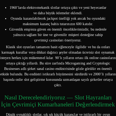
1960’larda elektromekanik slotlar ortaya çıktı ve yeni heyecanlar
ve daha büyük ödemeler eklendi.
Oyunda kazanılabilecek jackpot özelliği yok ancak bu oyundaki
maksimum kazanç bahis tutarınızın 600 katıdır.
Güvenlik empieza güven en önemli önceliklerimizdir, bu nedenle
yalnızca sağlam bir üne ve güvenilir müşteri desteğine sahip
çevrimiçi casinoları öneriyoruz.
Klasik slot oyunları tamamen basit eğlenceyle ilgilidir ve bu da onları
karmaşık kurallar veya dikkat dağıtıcı şeyler olmadan ücretsiz slot oynamak
isteyen herkes için mükemmel kılar. 90’lı yılların ortası ilk online casinoların
ortaya çıktığı yıllardı. Bu süre zarfında Microgaming and Cryptologic
Businesses adlı şirket sanal casino endüstrisinde gözle görülür en önemli
etkide bulundu. Bu endüstri istikrarlı büyümesini sürdürdü ve 2000’li yılların
başında onlie slot geliştirme konusunda uzmanlaşan sayılı şirketler ortaya
çıktı.
Nasıl Derecelendiriyoruz — Slot Hayranları
İçin Çevrimiçi Kumarhaneleri Değerlendirmek
Düşük oynaklıklı slotlar, sık sık küçük kazançlar ve istikrarlı bir oyun