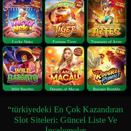
Lucky Neko
Fortune Tiger
Treasures of Aztec
Wild Bandito
Dreams of Macau
Rooster Rumble
“türkiyedeki En Çok Kazandıran
Slot Siteleri: Güncel Liste Ve
İncelemeler