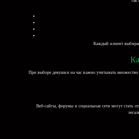
так
Каждый клиент выбирает
Ка
При выборе девушки на час важно учитывать множество ф
Веб-сайты, форумы и социальные сети могут стать о
легал