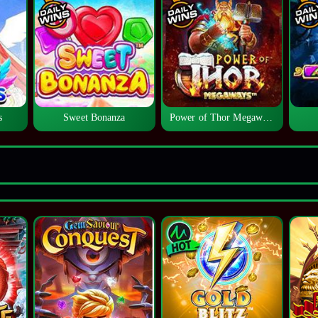
s
Sweet Bonanza
Power of Thor Megaways