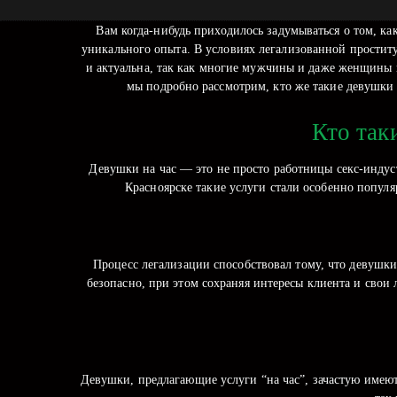
Вам когда-нибудь приходилось задумываться о том, ка
уникального опыта. В условиях легализованной простит
и актуальна, так как многие мужчины и даже женщины 
мы подробно рассмотрим, кто же такие девушки н
Кто так
Девушки на час — это не просто работницы секс-индус
Красноярске такие услуги стали особенно попул
Процесс легализации способствовал тому, что девушк
безопасно, при этом сохраняя интересы клиента и свои
Девушки, предлагающие услуги “на час”, зачастую имеют