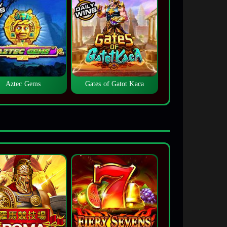
Aztec Gems
Gates of Gatot Kaca