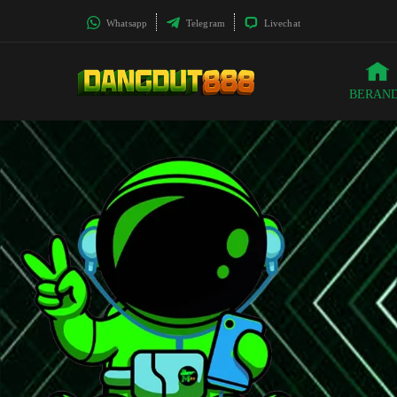
Whatsapp
Telegram
Livechat
BERAN