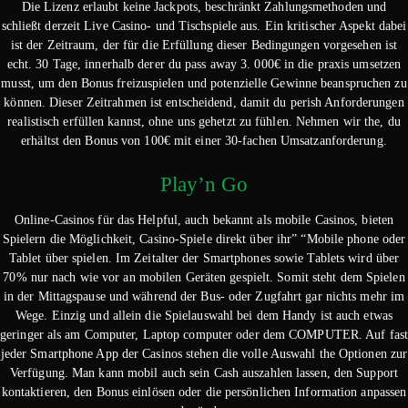
Die Lizenz erlaubt keine Jackpots, beschränkt Zahlungsmethoden und
schließt derzeit Live Casino- und Tischspiele aus. Ein kritischer Aspekt dabei
ist der Zeitraum, der für die Erfüllung dieser Bedingungen vorgesehen ist
echt. 30 Tage, innerhalb derer du pass away 3. 000€ in die praxis umsetzen
musst, um den Bonus freizuspielen und potenzielle Gewinne beanspruchen zu
können. Dieser Zeitrahmen ist entscheidend, damit du perish Anforderungen
realistisch erfüllen kannst, ohne uns gehetzt zu fühlen. Nehmen wir the, du
erhältst den Bonus von 100€ mit einer 30-fachen Umsatzanforderung.
Play’n Go
Online-Casinos für das Helpful, auch bekannt als mobile Casinos, bieten
Spielern die Möglichkeit, Casino-Spiele direkt über ihr” “Mobile phone oder
Tablet über spielen. Im Zeitalter der Smartphones sowie Tablets wird über
70% nur nach wie vor an mobilen Geräten gespielt. Somit steht dem Spielen
in der Mittagspause und während der Bus- oder Zugfahrt gar nichts mehr im
Wege. Einzig und allein die Spielauswahl bei dem Handy ist auch etwas
geringer als am Computer, Laptop computer oder dem COMPUTER. Auf fast
jeder Smartphone App der Casinos stehen die volle Auswahl the Optionen zur
Verfügung. Man kann mobil auch sein Cash auszahlen lassen, den Support
kontaktieren, den Bonus einlösen oder die persönlichen Information anpassen