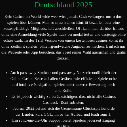
Deutschland 2025
Kein Casino im World wide web wird jemals Cash verlangen, nur o dort
spielen über können. Man so muss keinen Eintritt bezahlen oder eine
kostenpflichtige Mitgliedschaft abschließen. Oft kann man darüber hinaus
ohne eine Anmeldung viele Spiele tidak bermodal testen und dasjenige ohne
echtes Cash. In der Trial Version von einem kostenlosen casinos könnt ihr
ohne Zeitlimit spielen, ohne irgendwelche Angaben zu machen. Einfach nur
die Webseite oder App besuchen, das Spiel seiner Wahl aussuchen und gratis
zocken.
Auch pass away Struktur und pass away Nutzerfreundlichkeit der
Online Casino Seite auf allen Geräten, wie effiziente Spielesuche
und intuitive Navigation, spielen unter unserer Bewertung noch
eine Rolle.
Es ist jedoch wichtig zu berücksichtigen, dass nicht alle Casinos
Cashback -Boni anbieten.
Februar 2022 befand sich die Gemeinsame Glücksspielbehörde
der Länder, kurz GGL, im or her Aufbau und loath zum 1.
Ein rund-um-die-Uhr Support bietet Spielern jederzeit Zugang
zu Hilfe.