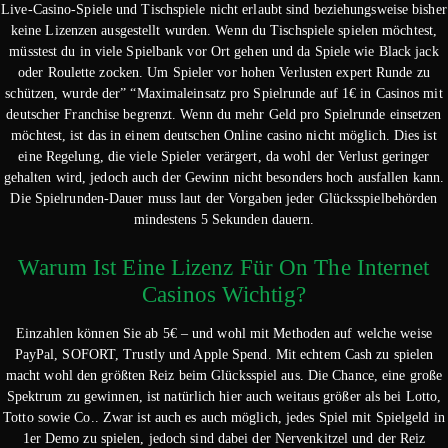
Live-Casino-Spiele und Tischspiele nicht erlaubt sind beziehungsweise bisher
keine Lizenzen ausgestellt wurden. Wenn du Tischspiele spielen möchtest,
müsstest du in viele Spielbank vor Ort gehen und da Spiele wie Black jack
oder Roulette zocken. Um Spieler vor hohen Verlusten expert Runde zu
schützen, wurde der” “Maximaleinsatz pro Spielrunde auf 1€ in Casinos mit
deutscher Franchise begrenzt. Wenn du mehr Geld pro Spielrunde einsetzen
möchtest, ist das in einem deutschen Online casino nicht möglich. Dies ist
eine Regelung, die viele Spieler verärgert, da wohl der Verlust geringer
gehalten wird, jedoch auch der Gewinn nicht besonders hoch ausfallen kann.
Die Spielrunden-Dauer muss laut der Vorgaben jeder Glücksspielbehörden
mindestens 5 Sekunden dauern.
Warum Ist Eine Lizenz Für On The Internet
Casinos Wichtig?
Einzahlen können Sie ab 5€ – und wohl mit Methoden auf welche weise
PayPal, SOFORT, Trustly und Apple Spend. Mit echtem Cash zu spielen
macht wohl den größten Reiz beim Glücksspiel aus. Die Chance, eine große
Spektrum zu gewinnen, ist natürlich hier auch weitaus größer als bei Lotto,
Totto sowie Co.. Zwar ist auch es auch möglich, jedes Spiel mit Spielgeld in
1er Demo zu spielen, jedoch sind dabei der Nervenkitzel und der Reiz