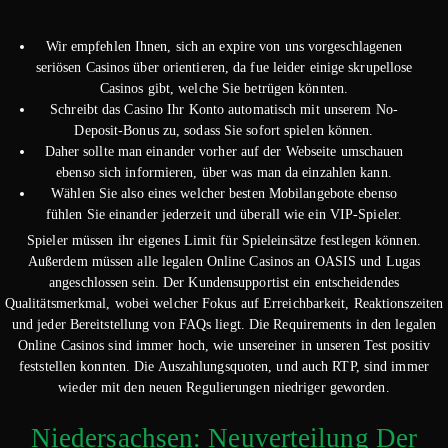
Wir empfehlen Ihnen, sich an expire von uns vorgeschlagenen
seriösen Casinos über orientieren, da fue leider einige skrupellose
Casinos gibt, welche Sie betrügen könnten.
Schreibt das Casino Ihr Konto automatisch mit unserem No-
Deposit-Bonus zu, sodass Sie sofort spielen können.
Daher sollte man einander vorher auf der Webseite umschauen
ebenso sich informieren, über was man da einzahlen kann.
Wählen Sie also eines welcher besten Mobilangebote ebenso
fühlen Sie einander jederzeit und überall wie ein VIP-Spieler.
Spieler müssen ihr eigenes Limit für Spieleinsätze festlegen können.
Außerdem müssen alle legalen Online Casinos an OASIS und Lugas
angeschlossen sein. Der Kundensupportist ein entscheidendes
Qualitätsmerkmal, wobei welcher Fokus auf Erreichbarkeit, Reaktionszeiten
und jeder Bereitstellung von FAQs liegt. Die Requirements in den legalen
Online Casinos sind immer hoch, wie unsereiner in unseren Test positiv
feststellen konnten. Die Auszahlungsquoten, und auch RTP, sind immer
wieder mit den neuen Regulierungen niedriger geworden.
Niedersachsen: Neuverteilung Der