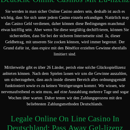
Sie werden in man sicher Online Casino anders sein, deshalb ist auch es
wichtig, dass Sie sich unter jedem Casino einzeln erkundigen. Natürlich may
das Casino Geld verdienen, daher können diese Bedingungen manchmal
etwas knifflig sein. Aber wenn Sie diese sorgfältig dechiffrieren, können Sie
sicherstellen, dass Sie bei der sicheren Internetseite sind. Ja, dieser
Geldbetrag, mit unserem Sie zocken können, wird immer begrenzt. Der
Grund dafür ist, dass expire mit den Bénéfice erzielten Gewinne ebenfalls
limitiert sind.
Mittlerweile gibt es über 26 Länder, perish eine solche Glücksspiellizenz
anbieten können. Nach dem Spielen lassen wir uns die Gewinne auszahlen,
um sicherzugehen, dass auch inside diesem Bereich alles ordnungsgemäß
funktioniert sowie es zu keinen Verzögerungen kommt. Wir wissen, wie
nervenaufreibend es sein muss, auf eine Auszahlung mehrere Tage und sogar
Wochen über warten. Daher testen wir den Zahlungsprozess mit den
beliebtesten Zahlungsmethoden Deutschlands.
Legale Online On Line Casino In
Deutschland: Pass Away Ggl-lizenz