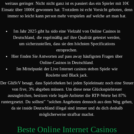
weitaus geringer. Nicht nicht ganz ist es passiert das ein Spieler mit 10€
Einsatz über 1000€ gewonnen hat. Trotzdem ist echt Vorsicht geboten, denn
immer so leicht kann person mehr verspielen auf welche art man hat.
Im Jahr 2025 gibt ha sido eine Vielzahl von Online Casinos in
Deutschland, die regelmäßig auf ihre Qualität getestet werden,
um sicherzustellen, dass sie den höchsten Specifications
entsprechen.
Hier finden Sie Antworten auf pass away häufigsten Fragen über
Online-Casinos in Deutschland.
Im Mittelpunkt der Live Internet casinos stehen Spiele wie
Roulette und Black jack.
Der GlüStV besagt, dass Spielotheken bei jeden Spieleinsatz noch eine Steuer
von five, 3% abgeben müssen. Um diese neue Glücksspielsteuer
auszugleichen, besitzen viele legale Anbieter die RTP-Werte bei 87%
runtergesetzt. Du solltest” “solchen Angeboten dennoch aus dem Weg gehen,
da sie inside Deutschland illegal sind immer und du dich deshalb
möglicherweise strafbar machst.
Beste Online Internet Casinos