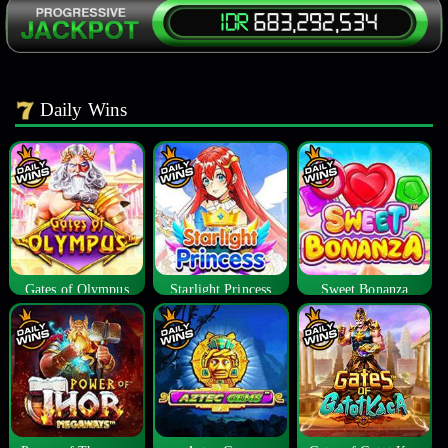
Daily Wins
Gates of Olympus
Starlight Princess
Sweet Bonanza