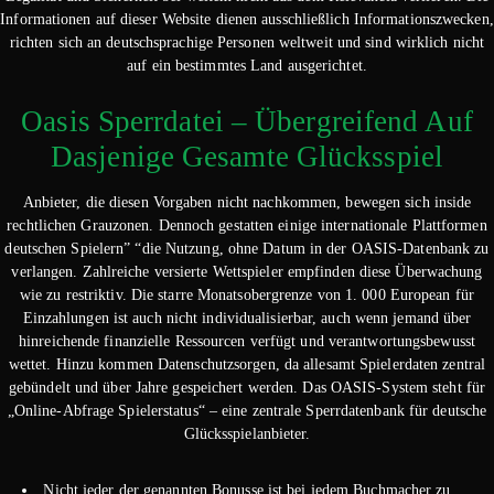
Informationen auf dieser Website dienen ausschließlich Informationszwecken,
richten sich an deutschsprachige Personen weltweit und sind wirklich nicht
auf ein bestimmtes Land ausgerichtet.
Oasis Sperrdatei – Übergreifend Auf
Dasjenige Gesamte Glücksspiel
Anbieter, die diesen Vorgaben nicht nachkommen, bewegen sich inside
rechtlichen Grauzonen. Dennoch gestatten einige internationale Plattformen
deutschen Spielern” “die Nutzung, ohne Datum in der OASIS-Datenbank zu
verlangen. Zahlreiche versierte Wettspieler empfinden diese Überwachung
wie zu restriktiv. Die starre Monatsobergrenze von 1. 000 European für
Einzahlungen ist auch nicht individualisierbar, auch wenn jemand über
hinreichende finanzielle Ressourcen verfügt und verantwortungsbewusst
wettet. Hinzu kommen Datenschutzsorgen, da allesamt Spielerdaten zentral
gebündelt und über Jahre gespeichert werden. Das OASIS-System steht für
„Online-Abfrage Spielerstatus“ – eine zentrale Sperrdatenbank für deutsche
Glücksspielanbieter.
Nicht jeder der genannten Bonusse ist bei jedem Buchmacher zu