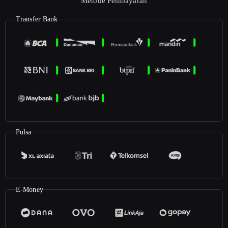
Metode Pembayaran
Transfer Bank
Pulsa
E-Money