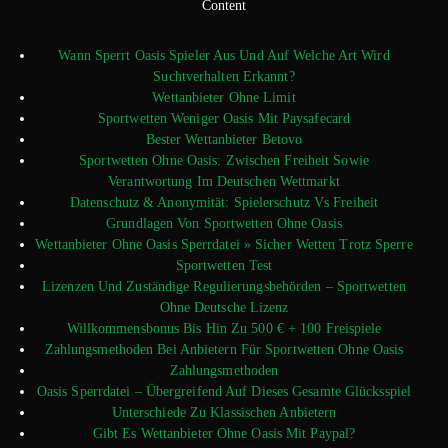
Content
Wann Sperrt Oasis Spieler Aus Und Auf Welche Art Wird
Suchtverhalten Erkannt?
Wettanbieter Ohne Limit
Sportwetten Weniger Oasis Mit Paysafecard
Bester Wettanbieter Betovo
Sportwetten Ohne Oasis: Zwischen Freiheit Sowie
Verantwortung Im Deutschen Wettmarkt
Datenschutz & Anonymität: Spielerschutz Vs Freiheit
Grundlagen Von Sportwetten Ohne Oasis
Wettanbieter Ohne Oasis Sperrdatei » Sicher Wetten Trotz Sperre
Sportwetten Test
Lizenzen Und Zuständige Regulierungsbehörden – Sportwetten
Ohne Deutsche Lizenz
Willkommensbonus Bis Hin Zu 500 € + 100 Freispiele
Zahlungsmethoden Bei Anbietern Für Sportwetten Ohne Oasis
Zahlungsmethoden
Oasis Sperrdatei – Übergreifend Auf Dieses Gesamte Glücksspiel
Unterschiede Zu Klassischen Anbietern
Gibt Es Wettanbieter Ohne Oasis Mit Paypal?