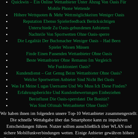
Quickwin – Ein Online Wettanbieter Unter Abzug Von Oasis Für
Mobile Phone Wettende
Höhere Wettquoten & Mehr Wettmöglichkeiten Weniger Oasis
Reputation Ebenso Spielerfeedback Berücksichtigen
Unterschiede Zu Oasis-gebundenen Anbietern
Nachteile Von Sportwetten Ohne Oasis-sperre
Die Legalität Der Buchmacher Weniger Oasis – Had Been
Spieler Wissen Müssen
Finde Einen Passenden Wettanbieter Ohne Oasis
Beste Wettanbieter Ohne Remanso Im Vergleich
Wie Funktioniert Oasis?
Kundendienst – Gut Genug Beim Wettanbieter Ohne Oasis?
Welche Sportwetten Anbieter Sind Nicht Bei Oasis
Was Ist Meine Lugas Username Und Wo Muss Ich Diese Finden?
Erfahrungsberichte Und Kundenbewertungen Einbeziehen
Beeinflusst Die Oasis-sperrdatei Die Bonität?
Was Sind Oftmals Wettanbieter Ohne Oasis?
Wir haben ihnen im folgenden unsere Top-10 Wettanbieter zusammengestellt.
Die schnelle Wettabgabe über das Smartphone kann zu impulsiven
Entscheidungen führen. Nutzer sollten ausschließlich über WLAN und
sichere Mobilfunkverbindungen wetten. Einige Anbieter gewähren höhere