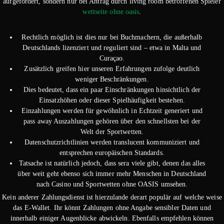
aufgefordert, sondern nur bei Antrag durch living room betroffenen Spieler
wettseite ohne oasis
.
Rechtlich möglich ist dies nur bei Buchmachern, die außerhalb
Deutschlands lizenziert und reguliert sind – etwa in Malta und
Curaçao.
Zusätzlich greifen hier unseren Erfahrungen zufolge deutlich
weniger Beschränkungen.
Dies bedeutet, dass ein paar Einschränkungen hinsichtlich der
Einsatzhöhen oder dieser Spielhäufigkeit bestehen.
Einzahlungen werden für gewöhnlich in Echtzeit generiert und
pass away Auszahlungen gehören über den schnellsten bei der
Welt der Sportwetten.
Datenschutzrichtlinien werden translucent kommuniziert und
entsprechen europäischen Standards.
Tatsache ist natürlich jedoch, dass sera viele gibt, denen das alles
über weit geht ebenso sich immer mehr Menschen in Deutschland
nach Casino und Sportwetten ohne OASIS umsehen.
Kein anderer Zahlungsdienst ist hierzulande derart populär auf welche weise
das E-Wallet. Ihr könnt Zahlungen ohne Angabe sensibler Daten und
innerhalb einiger Augenblicke abwickeln. Ebenfalls empfehlen können