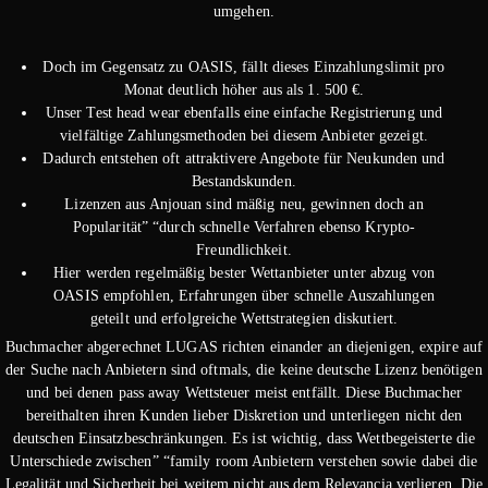
umgehen.
Doch im Gegensatz zu OASIS, fällt dieses Einzahlungslimit pro
Monat deutlich höher aus als 1. 500 €.
Unser Test head wear ebenfalls eine einfache Registrierung und
vielfältige Zahlungsmethoden bei diesem Anbieter gezeigt.
Dadurch entstehen oft attraktivere Angebote für Neukunden und
Bestandskunden.
Lizenzen aus Anjouan sind mäßig neu, gewinnen doch an
Popularität” “durch schnelle Verfahren ebenso Krypto-
Freundlichkeit.
Hier werden regelmäßig bester Wettanbieter unter abzug von
OASIS empfohlen, Erfahrungen über schnelle Auszahlungen
geteilt und erfolgreiche Wettstrategien diskutiert.
Buchmacher abgerechnet LUGAS richten einander an diejenigen, expire auf
der Suche nach Anbietern sind oftmals, die keine deutsche Lizenz benötigen
und bei denen pass away Wettsteuer meist entfällt. Diese Buchmacher
bereithalten ihren Kunden lieber Diskretion und unterliegen nicht den
deutschen Einsatzbeschränkungen. Es ist wichtig, dass Wettbegeisterte die
Unterschiede zwischen” “family room Anbietern verstehen sowie dabei die
Legalität und Sicherheit bei weitem nicht aus dem Relevancia verlieren. Die