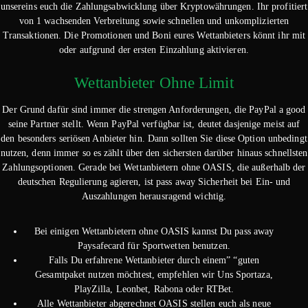
unsereins euch die Zahlungsabwicklung über Kryptowährungen. Ihr profitiert
von 1 wachsenden Verbreitung sowie schnellen und unkomplizierten
Transaktionen. Die Promotionen und Boni eures Wettanbieters könnt ihr mit
oder aufgrund der ersten Einzahlung aktivieren.
Wettanbieter Ohne Limit
Der Grund dafür sind immer die strengen Anforderungen, die PayPal a good
seine Partner stellt. Wenn PayPal verfügbar ist, deutet dasjenige meist auf
den besonders seriösen Anbieter hin. Dann sollten Sie diese Option unbedingt
nutzen, denn immer so es zählt über den sichersten darüber hinaus schnellsten
Zahlungsoptionen. Gerade bei Wettanbietern ohne OASIS, die außerhalb der
deutschen Regulierung agieren, ist pass away Sicherheit bei Ein- und
Auszahlungen herausragend wichtig.
Bei einigen Wettanbietern ohne OASIS kannst Du pass away
Paysafecard für Sportwetten benutzen.
Falls Du erfahrene Wettanbieter durch einem” “guten
Gesamtpaket nutzen möchtest, empfehlen wir Uns Sportaza,
PlayZilla, Leonbet, Rabona oder RTBet.
Alle Wettanbieter abgerechnet OASIS stellen euch als neue