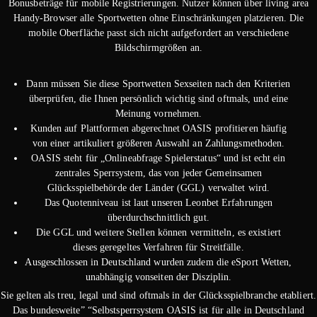
Bonusbeträge für mobile Registrierungen. Nutzer können über living area
Handy-Browser alle Sportwetten ohne Einschränkungen platzieren. Die
mobile Oberfläche passt sich nicht aufgefordert an verschiedene
Bildschirmgrößen an.
Dann müssen Sie diese Sportwetten Sexseiten nach den Kriterien
überprüfen, die Ihnen persönlich wichtig sind oftmals, und eine
Meinung vornehmen.
Kunden auf Plattformen abgerechnet OASIS profitieren häufig
von einer artikuliert größeren Auswahl an Zahlungsmethoden.
OASIS steht für „Onlineabfrage Spielerstatus“ und ist echt ein
zentrales Sperrsystem, das von jeder Gemeinsamen
Glücksspielbehörde der Länder (GGL) verwaltet wird.
Das Quotenniveau ist laut unseren Leonbet Erfahrungen
überdurchschnittlich gut.
Die GGL und weitere Stellen können vermitteln, es existiert
dieses geregeltes Verfahren für Streitfälle.
Ausgeschlossen in Deutschland wurden zudem die eSport Wetten,
unabhängig vonseiten der Disziplin.
Sie gelten als treu, legal und sind oftmals in der Glücksspielbranche etabliert.
Das bundesweite” “Selbstsperrsystem OASIS ist für alle in Deutschland