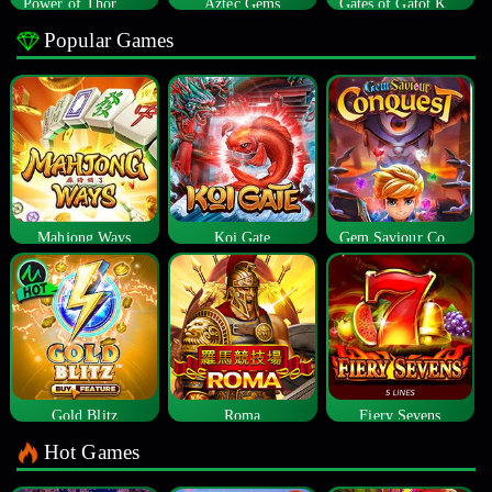
Power of Thor Megaways
Aztec Gems
Gates of Gatot Kaca
Popular Games
Mahjong Ways
Koi Gate
Gem Saviour Conquest
Gold Blitz
Roma
Fiery Sevens
Hot Games