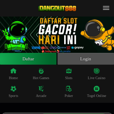
Beranda
Slot Online
Live Casino
Sportsbook
Arcade
Togel Online
Daftar
Login
Poker
Whatsapp
Home
Hot Games
Slots
Live Casino
Telegram
Sports
Arcade
Poker
Togel Online
Livechat