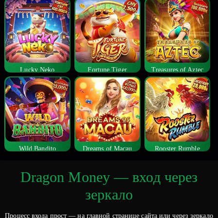
Lucky Neko
Fortune Tiger
Treasures of Aztec
Wild Bandito
Dreams of Macau
Rooster Rumble
Dragon Money — вход через
зеркало
Процесс входа прост — на главной странице сайта или через зеркало