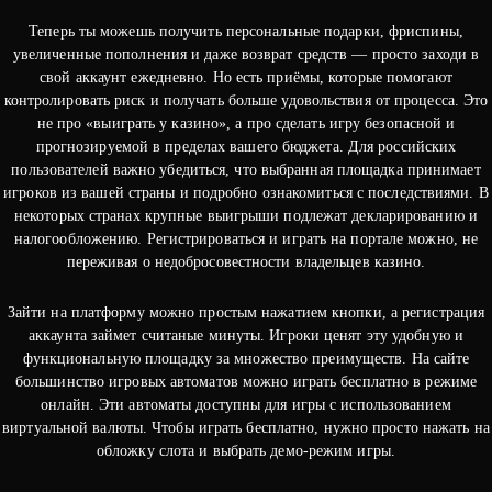
Теперь ты можешь получить персональные подарки, фриспины,
увеличенные пополнения и даже возврат средств — просто заходи в
свой аккаунт ежедневно. Но есть приёмы, которые помогают
контролировать риск и получать больше удовольствия от процесса. Это
не про «выиграть у казино», а про сделать игру безопасной и
прогнозируемой в пределах вашего бюджета. Для российских
пользователей важно убедиться, что выбранная площадка принимает
игроков из вашей страны и подробно ознакомиться с последствиями. В
некоторых странах крупные выигрыши подлежат декларированию и
налогообложению. Регистрироваться и играть на портале можно, не
переживая о недобросовестности владельцев казино.
Зайти на платформу можно простым нажатием кнопки, а регистрация
аккаунта займет считаные минуты. Игроки ценят эту удобную и
функциональную площадку за множество преимуществ. На сайте
большинство игровых автоматов можно играть бесплатно в режиме
онлайн. Эти автоматы доступны для игры с использованием
виртуальной валюты. Чтобы играть бесплатно, нужно просто нажать на
обложку слота и выбрать демо-режим игры.