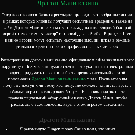
Драгон Мани казино
Оператор игорного бизнеса регулярно проводит разнообразные акции,
в рамках которых клиенты получают бесплатные вращения. Также на
сайте Драгон Мани игроки могут наслаждаться популярной быстрой
игрой с самолетом “Авиатор” от провайдера в Spribe. В разделе Live-
казино игроки могут испытать настоящие эмоции, играя в режиме
реального времени против профессиональных дилеров.
Регистрация на драгон мани казино официальном сайте занимает всего
пару минут. Все, что вам нужно сделать, это указать ваш электронный
адрес, придумать пароль и выбрать предпочтительный способ
пополнения
Драгон Мани онлайн казино
счета. После этого вы
получите доступ к личному кабинету, где сможете начинать играть в
любимые игры и активировать бонусы. Наша команда экспертов
провела тщательный обзор онлайн казино Драгон Мани, чтобы
рассказать о всех тонкостях игры в этом игровом заведении.
Драгон Мани казино
Я рекомендую Dragon money Casino всем, кто ищет