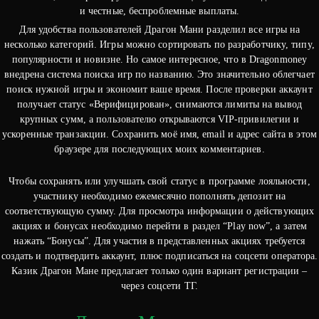
и честные, беспроблемные выплаты.
Для удобства пользователей Драгон Мани разделил все игры на
несколько категорий. Игры можно сортировать по разработчику, типу,
популярности и новизне. Но самое интересное, что в Dragonmoney
внедрена система поиска игр по названию. Это значительно облегчает
поиск нужной игры и экономит ваше время. После проверки аккаунт
получает статус «Верифицирован», снимаются лимиты на вывод
крупных сумм, а пользователю открываются VIP-привилегии и
ускоренные транзакции. Сохранить моё имя, email и адрес сайта в этом
браузере для последующих моих комментариев.
Чтобы сохранять или улучшать свой статус в программе лояльности,
участнику необходимо ежемесячно пополнять депозит на
соответствующую сумму. Для просмотра информации о действующих
акциях и бонусах необходимо перейти в раздел “Play now”, а затем
нажать “Бонусы”. Для участия в представленных акциях требуется
создать и подтвердить аккаунт, плюс подписаться на соцсети оператора.
Казик Драгон Мане предлагает только один вариант регистрации –
через соцсети ТГ.