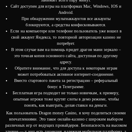
занимает всего пару минут.
Сайт доступен для игры на платформах Mac, Windows, IOS и
Android.
При обнаружении мультиаккаунтов все аккаунты
блокируются, а средства конфисковываются.
Если на компьютере или телефоне пользователь уже вошел в
свой аккаунт Яндекса, то повторной авторизации казино не
потребует.
В этом случае вам на помощь придет драгон мани зеркало –
это точная копия основного сайта, доступная по другому
адресу.
Обратите внимание, что для доступа к некоторым играм
может потребоваться активное интернет-соединение.
Вместо стартового пакета за регистрацию – реферальный
бонус в Телеграмме.
Бесплатная игра подходит не только новичкам, к примеру,
опытные игроки тоже крутят слоты в демо режиме, чтобы
понять, как выиграть, делая ставки на деньги.
Как пользователь Dragon money Casino, я хочу поделиться своими
впечатлениями. Это такое онлайн-казино с широким выбором
различных игр от ведущих провайдеров. Безопасность на высоком
уровне — у них есть лицензия, надежная мобильная платформа, а