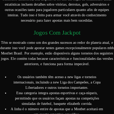
estatísticas incluem detalhes sobre vitórias, derrotas, gols, adversários e
outras ocasiões tanto para jogadores particulares quanto afin de equipes
inteiras. Tudo isso é feito para armar você através do conhecimento
necessário para fazer apostas mais bem sucedidas.
Jogos Com Jackpot
Têm se mostrado como um dos grandes sucessos ao redor do planeta atual, e
durante isso você pode apostar nestes games excepcionalmente populares mhh
Mostbet Brasil. Por exemplo, estão disponíveis alguns torneios dos seguintes
jogos. Ele contém todas because características e funcionalidades das versões
anteriores, e funciona para forma impecável.
Os usuários também têm acesso a new ligas e torneios
internacionais, incluindo a new Liga dos Campeões, a Copa
Libertadores e outros torneios importantes.
Essa categoria integra apostas esportivas e caça-níqueis,
permitindo que os usuários façam apostas na competições
simuladas de futebol, basquete elizabeth corrida.
A linha é o número entire de apostas que a Mostbet aceitará em