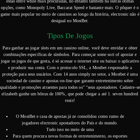
estão entre while mais procuradas, no entanto também há outras ótimas
opções, como Monopoly Live, Baccarat Speed e bastante mais. O pôquer é o
game mais popular no meio de cassinos ao longo da história, electronic não é
desigual no MostBet.
Tipos De Jogos
Para ganhar ao jogar slots em um cassino online, você deve envidar e obter
combinações específicas de símbolos. Para começar some sort of apostar e
jogar os jogos de que gosta, é só acessar o internet site ou baixar o aplicativo
e produzir sua conta. Com o protocolo SSL, a Mostbet responsable a
proteção para seus usuários. Com 14 anos simply no setor, a Mostbet é uma
sociedad de cassino e apostas on-line que garante entretenimento sobre
qualidade e promoções atraentes para todos os” “seus apostadores. Cadastre-se
elizabeth ganhe um bônus de 100%, que pode chegar a até 1. seven hundred
reais!
O MostBet e casa de apostas já ze consolidou como rumo de
jogadores electronic apostadores do País e do mundo.
Tudo isso no meio de uma
Para quem procura novas formas de entretenimento, os esportes