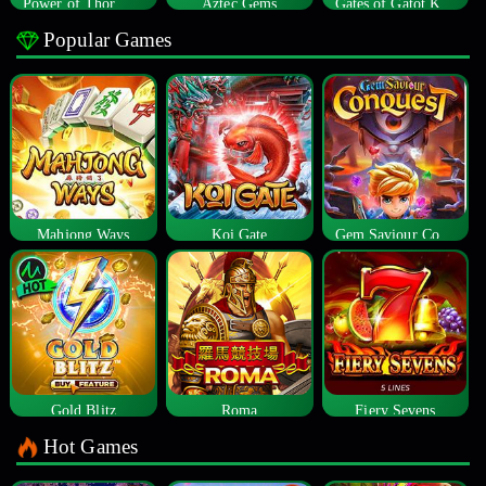
Power of Thor Megaways
Aztec Gems
Gates of Gatot Kaca
Popular Games
Mahjong Ways
Koi Gate
Gem Saviour Conquest
Gold Blitz
Roma
Fiery Sevens
Hot Games