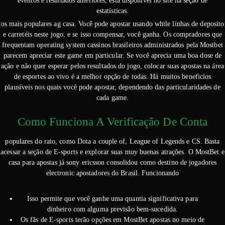
eventos e resultados anteriores, está disponível no site na seção de
estatísticas.
os mais populares ag casa. Você pode apostar usando while linhas de deposito
e carretéis neste jogo, e se isso compensar, você ganha. Os compradores que
frequentam operating system cassinos brasileiros administrados pela Mostbet
parecem apreciar este game em particular. Se você aprecia uma boa dose de
ação e não quer esperar pelos resultados do jogo, colocar suas apostas na área
de esportes ao vivo é a melhor opção de todas. Há muitos beneficios
plausíveis nos quais você pode apostar, dependendo das particularidades de
cada game.
Como Funciona A Verificação De Conta
populares do rato, como Dota a couple of, League of Legends e CS. Basta
acessar a seção de E-sports e explorar suas muy buenas atrações. O MostBet e
casa para apostas já sony ericsson consolidou como destino de jogadores
electronic apostadores do Brasil. Funcionando
Isso permite que você ganhe uma quantia significativa para
dinheiro com alguma previsão bem-sucedida.
Os fãs de E-sports terão opções em MostBet apostas no meio de