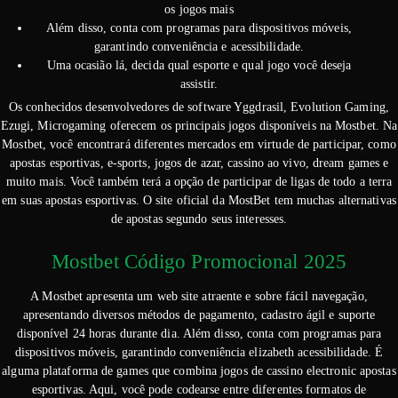
os jogos mais
Além disso, conta com programas para dispositivos móveis,
garantindo conveniência e acessibilidade.
Uma ocasião lá, decida qual esporte e qual jogo você deseja
assistir.
Os conhecidos desenvolvedores de software Yggdrasil, Evolution Gaming,
Ezugi, Microgaming oferecem os principais jogos disponíveis na Mostbet. Na
Mostbet, você encontrará diferentes mercados em virtude de participar, como
apostas esportivas, e-sports, jogos de azar, cassino ao vivo, dream games e
muito mais. Você também terá a opção de participar de ligas de todo a terra
em suas apostas esportivas. O site oficial da MostBet tem muchas alternativas
de apostas segundo seus interesses.
Mostbet Código Promocional 2025
A Mostbet apresenta um web site atraente e sobre fácil navegação,
apresentando diversos métodos de pagamento, cadastro ágil e suporte
disponível 24 horas durante dia. Além disso, conta com programas para
dispositivos móveis, garantindo conveniência elizabeth acessibilidade. É
alguma plataforma de games que combina jogos de cassino electronic apostas
esportivas. Aqui, você pode codearse entre diferentes formatos de