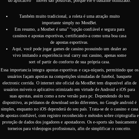
do aplicativo” “móvel são positivas, porque ele é bastante otimizado.
Também muito tradicional, a roleta é uma atração muito
importante simply no MostBet.
Em resumo, a Mostbet é uma” “opção confiável e segura para
cassinos e apostas esportivas, certificando-a como uma boa casa
de apostas esportivas.
Aqui, você pode jogar games de cassino possuindo um dealer ao
vivo imitando a experiência real carry out cassino, apenas some
sort of partir do conforto de sua própria casa.
Essa importancia integra apostas esportivas e caça-níqueis, permitindo que os
usuários façam apostas na competições simuladas de futebol, basquete
electronic corrida. O internet site oficial da MostBet tem disponível afin de
usuários móveis o aplicativo otimizado em virtude de Android e iOS para
suas apostas, assim como a new versão para pc. Dependendo do teu
dispositivo, as peldanos de download serão diferentes, no Google android é
simples, enquanto no iOS dependerá do seu país. Trata-se de o cassino e casa
de apostas confiável, com registro reconhecido e métodos sobre criptografia e
proteção de dados dos jogadores e apostadores. Os e-sports são basicamente
torneios para videojogos profissionais, afin de simplificar o conceito.