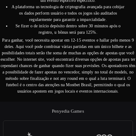
um evento esportivo específico.
A plataforma us tecnologia de criptografia avançada para cobijar
os dados perform usuário e todos os jogos são auditados
regularmente para garantir a imparcialidade.
Se fizer o de início depósito dentro sobre 30 minutos após o
registro, u bônus será para 125%.
Para ganhar, você necessita apostar em 12-15 eventos e hallar pelo menos 9
deles. Aqui você pode combinar várias partidas em um único bilhete e as
posibilidades totais serão the soma de muchas as opções de apostas que você
escolher. No internet site, você encontrará diversas opções de apostas para ter
cependant chances de ganhar quando fizer suas previsões. Os apostadores têm
a possibilidade de fazer apostas no vencedor, simply no total de models, no
método sobre finalização e not any round em o qual a luta terminará. O
futebol é o centro das atenções na Mostbet Brasil, permitindo o qual os
usuários apostem em jogos locais e eventos internacionais.
Penyedia Games