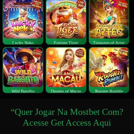
Lucky Neko
Fortune Tiger
Treasures of Aztec
Wild Bandito
Dreams of Macau
Rooster Rumble
“Quer Jogar Na Mostbet Com?
Acesse Get Access Aqui