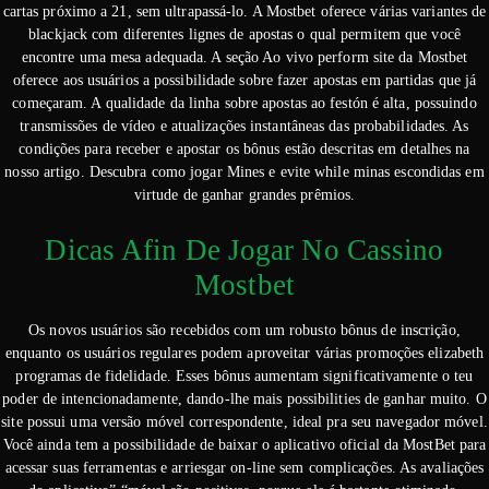
cartas próximo a 21, sem ultrapassá-lo. A Mostbet oferece várias variantes de
blackjack com diferentes lignes de apostas o qual permitem que você
encontre uma mesa adequada. A seção Ao vivo perform site da Mostbet
oferece aos usuários a possibilidade sobre fazer apostas em partidas que já
começaram. A qualidade da linha sobre apostas ao festón é alta, possuindo
transmissões de vídeo e atualizações instantâneas das probabilidades. As
condições para receber e apostar os bônus estão descritas em detalhes na
nosso artigo. Descubra como jogar Mines e evite while minas escondidas em
virtude de ganhar grandes prêmios.
Dicas Afin De Jogar No Cassino
Mostbet
Os novos usuários são recebidos com um robusto bônus de inscrição,
enquanto os usuários regulares podem aproveitar várias promoções elizabeth
programas de fidelidade. Esses bônus aumentam significativamente o teu
poder de intencionadamente, dando-lhe mais possibilities de ganhar muito. O
site possui uma versão móvel correspondente, ideal pra seu navegador móvel.
Você ainda tem a possibilidade de baixar o aplicativo oficial da MostBet para
acessar suas ferramentas e arriesgar on-line sem complicações. As avaliações