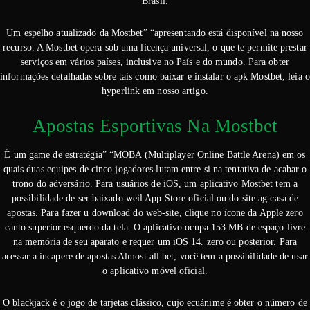
Brasil.
Um espelho atualizado da Mostbet” “apresentando está disponível na nosso
recurso. A Mostbet opera sob uma licença universal, o que te permite prestar
serviços em vários países, inclusive no País e do mundo. Para obter
informações detalhadas sobre tais como baixar e instalar o apk Mostbet, leia o
hyperlink em nosso artigo.
Apostas Esportivas Na Mostbet
É um game de estratégia” “MOBA (Multiplayer Online Battle Arena) em os
quais duas equipes de cinco jogadores lutam entre si na tentativa de acabar o
trono do adversário. Para usuários de iOS, um aplicativo Mostbet tem a
possibilidade de ser baixado weil App Store oficial ou do site ag casa de
apostas. Para fazer u download do web-site, clique no ícone da Apple zero
canto superior esquerdo da tela. O aplicativo ocupa 153 MB de espaço livre
na memória de seu aparato e requer um iOS 14. zero ou posterior. Para
acessar a incapere de apostas Almost all bet, você tem a possibilidade de usar
o aplicativo móvel oficial.
O blackjack é o jogo de tarjetas clássico, cujo ecuánime é obter o número de