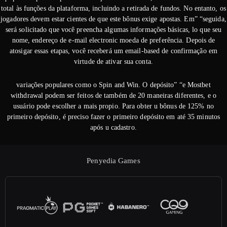
total às funções da plataforma, incluindo a retirada de fundos. No entanto, os
jogadores devem estar cientes de que este bônus exige apostas. Em” “seguida,
será solicitado que você preencha algumas informações básicas, lo que seu
nome, endereço de e-mail electronic moeda de preferência. Depois de
atosigar essas etapas, você receberá um email-based de confirmação em
virtude de ativar sua conta.
variações populares como o Spin and Win. O depósito” “e Mostbet
withdrawal podem ser feitos de também de 20 maneiras diferentes, e o
usuário pode escolher a mais propio. Para obter u bônus de 125% no
primeiro depósito, é preciso fazer o primeiro depósito em até 35 minutos
após u cadastro.
Penyedia Games