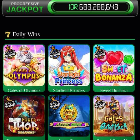
Daily Wins
Gates of Olympus
Starlight Princess
Sweet Bonanza