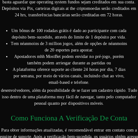
basta aguardar que operating system fundos sejam creditados em sua conta.
Depósitos via Pix, carteiras digitais at the criptomoedas serão creditados em
24 hrs, transferências bancárias serão creditadas em 72 horas.
Um bônus de 100 rodadas grátis é dado ao participante com cada
depósito bem-sucedido, através do limite de 1 depósito por vida.
Tem néanmoins de 3 million jogos, além de opções de néanmoins
de 20 esportes para apostar.
Apostadores mhh MostBet podem envidar no pré-jogo, porém
também podem arriesgar durante as partidas ou
A plataforma oferece suporte ao cliente 24 horas por dia, 7 dias
por semana, por meio de vários canais, incluindo chat ao vivo,
email-based e telefone.
desenvolvedores, além da possibilidade de se fazer um cadastro rápido. Tudo
isso dentro de uma plataforma muy fácil de navegar, tanto pelo computador
pessoal quanto por dispositivos móveis.
Como Funciona A Verificação De Conta
Para obter informações atualizadas, é recomendável entrar em contato com a
equipe de suporte. Após a verificação bem-sucedida, os usuários obtêm acesso