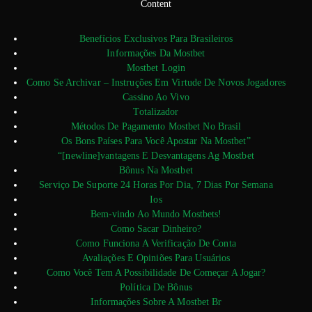
Content
Benefícios Exclusivos Para Brasileiros
Informações Da Mostbet
Mostbet Login
Como Se Archivar – Instruções Em Virtude De Novos Jogadores
Cassino Ao Vivo
Totalizador
Métodos De Pagamento Mostbet No Brasil
Os Bons Países Para Você Apostar Na Mostbet”
“[newline]vantagens E Desvantagens Ag Mostbet
Bônus Na Mostbet
Serviço De Suporte 24 Horas Por Dia, 7 Dias Por Semana
Ios
Bem-vindo Ao Mundo Mostbets!
Como Sacar Dinheiro?
Como Funciona A Verificação De Conta
Avaliações E Opiniões Para Usuários
Como Você Tem A Possibilidade De Começar A Jogar?
Política De Bônus
Informações Sobre A Mostbet Br