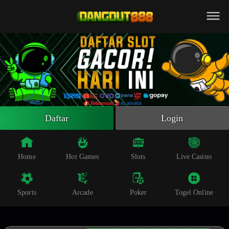
Beranda
Slot Online
Live Casino
Sportsbook
Arcade
Togel Online
Daftar
Login
Poker
Whatsapp
Home
Hot Games
Slots
Live Casino
Telegram
Sports
Arcade
Poker
Togel Online
Livechat