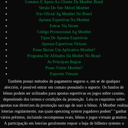
Contatos E Apoio Ao Cliente Da Mostbet Brasil
Versão Do Site Móvel Mostbet
Site Oficial Ag Mostbet No Brasil
Apostas Esportivas Na Mostbet
Entrar Via Steam
Código Promocional Ag Mostbet
Tipos De Apostas Esportivas
Apostas Esportivas Virtuais
Posso Baixar Um Aplicativo Mostbet?
Programa De Afiliados Da Mosbet No Brasil
As Principais Regras
Posso Visitar Mostbet?
Esportes Virtuais
Também possui métodos de pagamento seguros e, em se de qualquer
afección, é possível entrar em contato possuindo o suporte. Os fundos de
bônus podem ser utilizados para apostas esportivas ou jogos sobre cassino,
dependendo dos termos e condições da promoção. Leia os requisitos sobre
apostas nas diretrizes da promoção saccage de usar u bônus. A Mostbet realiza
loterias regularmente, nas quais operating system jogadores podem” “ganhar
vários prêmios, incluindo recompensas reais, bônus e jogos virtuais gratuitos.
A participação em loterias geralmente requer a baja de bilhetes systems o