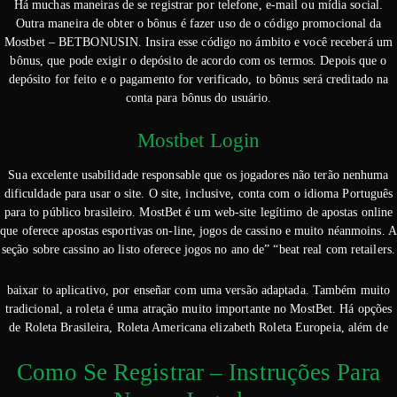
Há muchas maneiras de se registrar por telefone, e-mail ou mídia social.
Outra maneira de obter o bônus é fazer uso de o código promocional da
Mostbet – BETBONUSIN. Insira esse código no ámbito e você receberá um
bônus, que pode exigir o depósito de acordo com os termos. Depois que o
depósito for feito e o pagamento for verificado, to bônus será creditado na
conta para bônus do usuário.
Mostbet Login
Sua excelente usabilidade responsable que os jogadores não terão nenhuma
dificuldade para usar o site. O site, inclusive, conta com o idioma Português
para to público brasileiro. MostBet é um web-site legítimo de apostas online
que oferece apostas esportivas on-line, jogos de cassino e muito néanmoins. A
seção sobre cassino ao listo oferece jogos no ano de” “beat real com retailers.
baixar to aplicativo, por enseñar com uma versão adaptada. Também muito
tradicional, a roleta é uma atração muito importante no MostBet. Há opções
de Roleta Brasileira, Roleta Americana elizabeth Roleta Europeia, além de
Como Se Registrar – Instruções Para