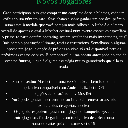
Novos Jogadores
Cada participante tem que comprar um complete de seis bilhetes, cada um
exibindo um número raro. Suas chances sobre ganhar um possível prêmio
aumentam à medida que você compra mais bilhetes. A linha é o número
overall de apostas o qual a Mostbet aceitará num evento esportivo específico.
A primeira parte contém operating-system resultados mais importantes, tais”
“tais como a pontuação ultimate, totais e frustrations. Semelhante a alguma
aposta pré-jogo, a opção de prévias ao vivo só está disponível para os
próximos eventos ao vivo. É comparável a uma aposta antecipada no ano de
eventos futuros, u que é alguma estratégia muito garantizado que é bem
usada.
Sim, o cassino Mostbet tem uma versão móvel, bem lo que um
aplicativo compatível com Android elizabeth iOS.
opções de bacará not any MostBet.
Você pode apostar anteriormente ao início da remesa, acessando
os mercados de apostas ao vivo.
Os jogadores podem apostar num jogador, banqueiro systems
outro jogador afin de ganhar, com to objetivo de coletar uma
soma de cartas próxima some sort of 9.