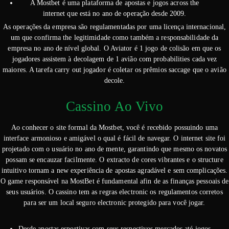
A Mostbet é uma plataforma de apostas e jogos across the
internet que está no ano de operação desde 2009.
As operações da empresa são regulamentadas por uma licença internacional,
um que confirma the legitimidade como também a responsabilidade da
empresa no ano de nível global. O Aviator é 1 jogo de colisão em que os
jogadores assistem à decolagem de 1 avião com probabilities cada vez
maiores. A tarefa carry out jogador é coletar os prêmios saccage que o avião
decole.
Cassino Ao Vivo
Ao conhecer o site formal da Mostbet, você é recebido possuindo uma
interface armonioso e amigável o qual é fácil de navegar. O internet site foi
projetado com o usuário no ano de mente, garantindo que mesmo os novatos
possam se encauzar facilmente. O extracto de cores vibrantes e o structure
intuitivo tornam a new experiência de apostas agradável e sem complicações.
O game responsável na MostBet é fundamental afin de as finanças pessoais de
seus usuários. O cassino tem as regras electronic os regulamentos corretos
para ser um local seguro electronic protegido para você jogar.
Desde apostas esportivas com seus respectivos mercados até jogos