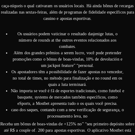
caça-níqueis o qual cativaram os usuários locais. Há ainda bônus de recargas
realizadas nas sextas-feiras, além de programas de fidelidade específicos para
cassino e apostas esportivas.
Os usuários podem vaticinar o resultado dasjenige lutas, o
número de rounds at the outros eventos relacionados aos
combates.
Além dos grandes prêmios a serem lucro, você pode pretender
promoções como o bônus de boas-vindas, 10% de devolución e
um jackpot feature” “personal.
Os apostadores têm a possibilidade de fazer apostas no vencedor,
no total de times, no método para finalização e no round em os
quais a luta terminará.
Não importa se você é fã de esportes tradicionais, como futebol e
basquete, systems de mercados também específicos, como
eSports, a Mostbet apresenta tudo o os quais você precisa.
caso dos saques, contando com a new verificação de segurança, o
processamento leva, no
Receba um bônus de boas-vindas de +125% no” “seu primeiro depósito sobre
até R$ a couple of. 200 para apostas esportivas. O aplicativo Mostbet está