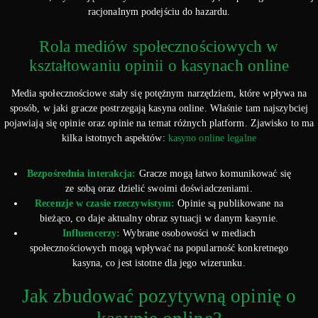
racjonalnym podejściu do hazardu.
Rola mediów społecznościowych w
kształtowaniu opinii o kasynach online
Media społecznościowe stały się potężnym narzędziem, które wpływa na
sposób, w jaki gracze postrzegają kasyna online. Właśnie tam najszybciej
pojawiają się opinie oraz opinie na temat różnych platform. Zjawisko to ma
kilka istotnych aspektów:
kasyno online legalne
Bezpośrednia interakcja:
Gracze mogą łatwo komunikować się
ze sobą oraz dzielić swoimi doświadczeniami.
Recenzje w czasie rzeczywistym:
Opinie są publikowane na
bieżąco, co daje aktualny obraz sytuacji w danym kasynie.
Influencerzy:
Wybrane osobowości w mediach
społecznościowych mogą wpływać na popularność konkretnego
kasyna, co jest istotne dla jego wizerunku.
Jak zbudować pozytywną opinię o