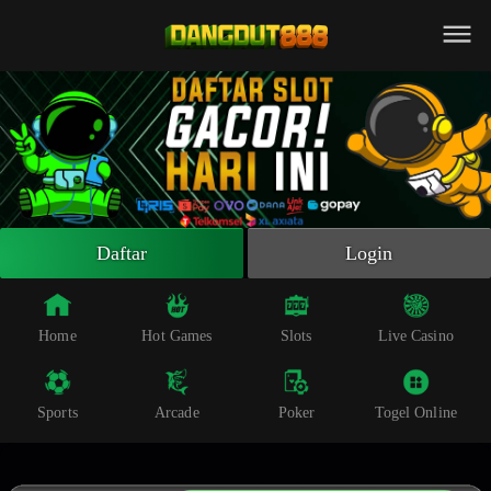
Beranda
Slot Online
Live Casino
Sportsbook
Arcade
Togel Online
Daftar
Login
Poker
Whatsapp
Home
Hot Games
Slots
Live Casino
Telegram
Sports
Arcade
Poker
Togel Online
Livechat