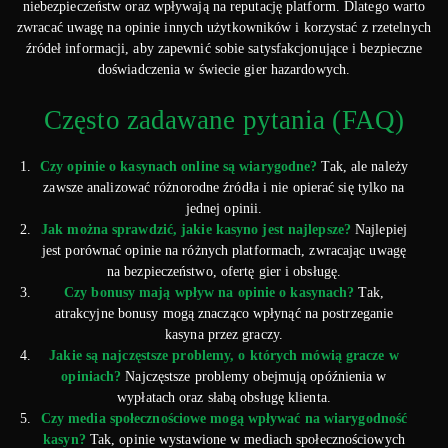
niebezpieczeństw oraz wpływają na reputację platform. Dlatego warto
zwracać uwagę na opinie innych użytkowników i korzystać z rzetelnych
źródeł informacji, aby zapewnić sobie satysfakcjonujące i bezpieczne
doświadczenia w świecie gier hazardowych.
Często zadawane pytania (FAQ)
Czy opinie o kasynach online są wiarygodne?
Tak, ale należy
zawsze analizować różnorodne źródła i nie opierać się tylko na
jednej opinii.
Jak można sprawdzić, jakie kasyno jest najlepsze?
Najlepiej
jest porównać opinie na różnych platformach, zwracając uwagę
na bezpieczeństwo, ofertę gier i obsługę.
Czy bonusy mają wpływ na opinie o kasynach?
Tak,
atrakcyjne bonusy mogą znacząco wpłynąć na postrzeganie
kasyna przez graczy.
Jakie są najczęstsze problemy, o których mówią gracze w
opiniach?
Najczęstsze problemy obejmują opóźnienia w
wypłatach oraz słabą obsługę klienta.
Czy media społecznościowe mogą wpływać na wiarygodność
kasyn?
Tak, opinie wystawione w mediach społecznościowych