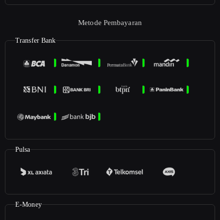
Metode Pembayaran
Transfer Bank
Pulsa
E-Money