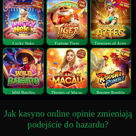
Lucky Neko
Fortune Tiger
Treasures of Aztec
Wild Bandito
Dreams of Macau
Rooster Rumble
Jak kasyno online opinie zmieniają
podejście do hazardu?