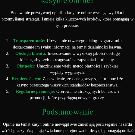
kasynie online?
Budowanie pozytywnej opinii o kasynie online wymaga wysiłku i
przemyślanej strategii. Istnieje kilka kluczowych kroków, które pomagają w
tym procesie:
Transparentność:
Utrzymanie otwartego dialogu z graczami i
dostarczanie im rynku informacji na temat działalności kasyna.
Obsługa klienta:
Inwestowanie w wysokiej jakości obsługę
klienta, aby szybko reagować na zapytania i problemy.
Płatności:
Umożliwienie wielu metod płatności i szybkiej
wypłaty wygranych.
Bezpieczeństwo:
Zapewnienie, że dane graczy są chronione i że
kasyno przestrzega wszystkich standardów bezpieczeństwa.
Regularne promocje:
Oferowanie atrakcyjnych bonusów i
promocji, które przyciągną nowych graczy.
Podsumowanie
Opinie na temat kasyn online niewątpliwie zmieniają postrzeganie hazardu
wśród graczy. Wspierają świadome podejmowanie decyzji, pomagają unikać