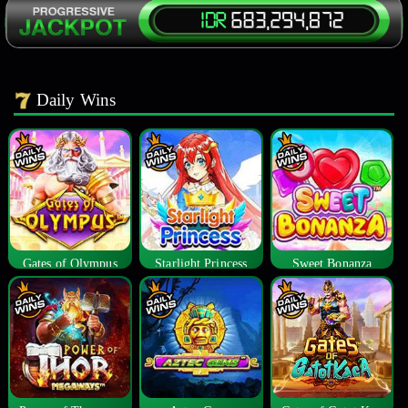
Daily Wins
Gates of Olympus
Starlight Princess
Sweet Bonanza