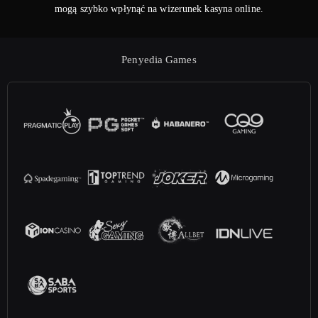
mogą szybko wpłynąć na wizerunek kasyna online.
Penyedia Games