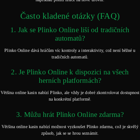
Často kladené otázky (FAQ)
1. Jak se Plinko Online liší od tradičních
automatů?
Plinko Online dává hráčům víc kontroly a interaktivity, což není běžné u
tradičních automatů.
2. Je Plinko Online k dispozici na všech
herních platformách?
Většina online kasin nabízí Plinko, ale vždy je dobré zkontrolovat dostupnost
na konkrétní platformě.
3. Můžu hrát Plinko Online zdarma?
Většina online kasin nabízí možnost vyzkoušet Plinko zdarma, což je skvělý
způsob, jak se se hrou seznámit.