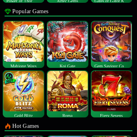
Power of Thor Megaways
Aztec Gems
Gates of Gatot Kaca
Popular Games
Mahjong Ways
Koi Gate
Gem Saviour Conquest
Gold Blitz
Roma
Fiery Sevens
Hot Games