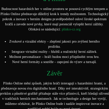
Budoucnost hazardních her v online prostoru se posouvá rychlým tempem a
Plinko Online představuje důležitý krok k trendy možnostem. Technologický
pokrok a inovace v herním designu pravděpodobně osloví široké spektrum
hráčů a zavede nové prvky, které mají potenciál vylepšit herní zážitky.
Očekává se následující:
plinko-cz.org
Zvukové a vizuální efekty – zlepšení jakosti pro zvýšení herního
prožitku.
Integrace virtuální reality – hlubší a realistický herní zážitek.
Možnost personalizace – hráči budou moci přizpůsobit svou hru.
Nové herní formáty a soutěže – zapojení do výzev a turnajů.
Závěr
Plinko Online mění způsob, jakým hráči interagují s hazardními hrami, a
představuje novou éru digitálního hraní. Díky své interaktivitě, strategickým
prvkům a působivé grafikě přitahuje stále více příznivců, kteří hledají oživení
v tradičních herních mechanismech. Jak se technologie a design her vyvíjí,
můžeme očekávat, že Plinko Online bude i nadále inspirovat inovace a
například pohltí hráče na nové úrovni.