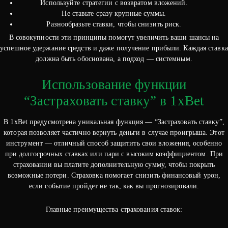
Используйте стратегии с возвратом вложений.
Не ставьте сразу крупные суммы.
Разнообразьте ставки, чтобы снизить риск.
В совокупности эти принципы помогут увеличить ваши шансы на
успешное удержание средств и даже получение прибыли. Каждая ставка
должна быть обоснована, а подход — системным.
Использование функции
“Застраховать ставку” в 1xBet
В 1xBet предусмотрена уникальная функция — “Застраховать ставку”,
которая позволяет частично вернуть деньги в случае проигрыша. Этот
инструмент — отличный способ защитить свои вложения, особенно
при долгосрочных ставках или пари с высоким коэффициентом. При
страховании вы платите дополнительную сумму, чтобы покрыть
возможные потери. Страховка помогает снизить финансовый урон,
если событие пройдет не так, как вы прогнозировали.
Главные преимущества страхования ставок: