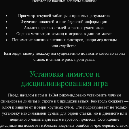
Некоторые важные аспекты анализа:
Просмотр текущей таблицы и прошлых результатов.
Изучение новостей и инсайдерской информации.
Анализ игровых стилей и тактик участников.
Оценка мотивации команд и игроков в данном матче.
Понимание влияния внешних факторов, например погоды
или судейства.
Благодаря такому подходу вы существенно повысите качество своих
ставок и снизите риск проигрыша.
Установка лимитов и
дисциплинированная игра
Перед началом игры в 1xBet рекомендовано установить личные
финансовые лимиты и строго их придерживаться. Контроль бюджета —
ключ к защите от потери крупных сумм. Это подразумевает не только
установку максимальной суммы для одной ставки, но и дневного или
недельного лимита для всего игрового процесса. Соблюдение
дисциплины помогает избежать азартных ошибок и чрезмерных ставок.