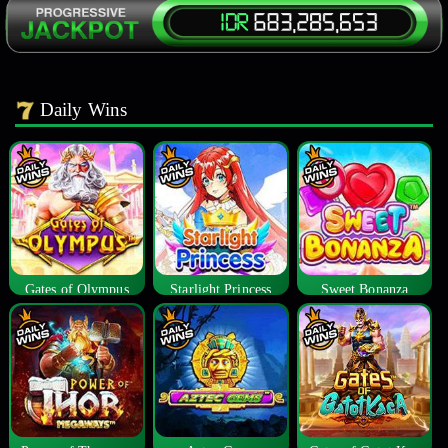
Daily Wins
Gates of Olympus
Starlight Princess
Sweet Bonanza