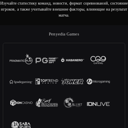
Изучайте статистику команд, новости, формат соревнований, состояние
игроков, а также учитывайте внешние факторы, влияющие на результат
матча.
Penyedia Games