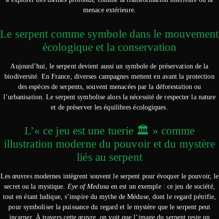
menace extérieure.
Le serpent comme symbole dans le mouvement
écologique et la conservation
Aujourd’hui, le serpent devient aussi un symbole de préservation de la
biodiversité. En France, diverses campagnes mettent en avant la protection
des espèces de serpents, souvent menacées par la déforestation ou
l’urbanisation. Le serpent symbolise alors la nécessité de respecter la nature
et de préserver les équilibres écologiques.
L’«
ce jeu est une tuerie 🏛️
» comme
illustration moderne du pouvoir et du mystère
liés au serpent
Les œuvres modernes intègrent souvent le serpent pour évoquer le pouvoir, le
secret ou la mystique.
Eye of Medusa
en est un exemple : ce jeu de société,
tout en étant ludique, s’inspire du mythe de Méduse, dont le regard pétrifie,
pour symboliser la puissance du regard et le mystère que le serpent peut
incarner. À travers cette œuvre, on voit que l’image du serpent reste un