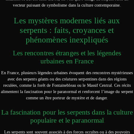
vecteur puissant de symbolisme dans la culture contemporaine.
Les mystères modernes liés aux
serpents : faits, croyances et
phénomènes inexpliqués
Les rencontres étranges et les légendes
urbaines en France
En France, plusieurs légendes urbaines évoquent des rencontres mystérieuses
avec des serpents géants ou des créatures serpentines dans des régions
reculées, comme la forêt de Fontainebleau ou le Massif Central. Ces récits
alimentent la fascination pour le paranormal et renforcent l’image du serpent
comme un être porteur de mystère et de danger.
La fascination pour les serpents dans la culture
populaire et le paranormal
Les serpents sont souvent associés à des forces occultes ou à des pouvoirs