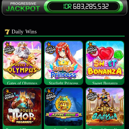
Daily Wins
Gates of Olympus
Starlight Princess
Sweet Bonanza