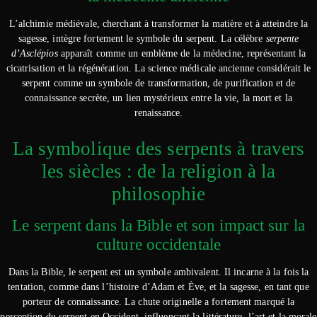
L’alchimie médiévale, cherchant à transformer la matière et à atteindre la
sagesse, intègre fortement le symbole du serpent. La célèbre
serpente
d’Asclépios
apparaît comme un emblème de la médecine, représentant la
cicatrisation et la régénération. La science médicale ancienne considérait le
serpent comme un symbole de transformation, de purification et de
connaissance secrète, un lien mystérieux entre la vie, la mort et la
renaissance.
La symbolique des serpents à travers
les siècles : de la religion à la
philosophie
Le serpent dans la Bible et son impact sur la
culture occidentale
Dans la Bible, le serpent est un symbole ambivalent. Il incarne à la fois la
tentation, comme dans l’histoire d’Adam et Ève, et la sagesse, en tant que
porteur de connaissance. La chute originelle a fortement marqué la
perception du serpent en Occident, influençant la littérature, l’art et la morale