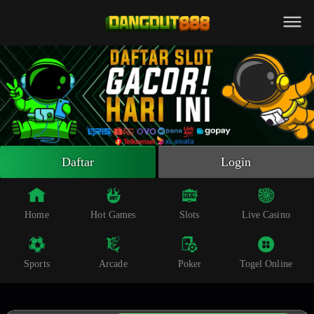
Beranda
Slot Online
Live Casino
Sportsbook
Arcade
Togel Online
Daftar
Login
Poker
Whatsapp
Home
Hot Games
Slots
Live Casino
Telegram
Sports
Arcade
Poker
Togel Online
Livechat