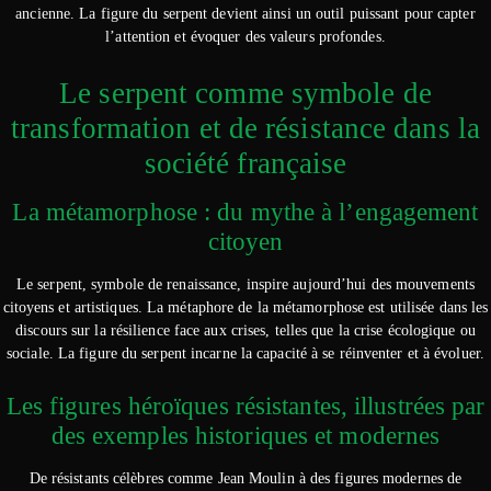
ancienne. La figure du serpent devient ainsi un outil puissant pour capter
l’attention et évoquer des valeurs profondes.
Le serpent comme symbole de
transformation et de résistance dans la
société française
La métamorphose : du mythe à l’engagement
citoyen
Le serpent, symbole de renaissance, inspire aujourd’hui des mouvements
citoyens et artistiques. La métaphore de la métamorphose est utilisée dans les
discours sur la résilience face aux crises, telles que la crise écologique ou
sociale. La figure du serpent incarne la capacité à se réinventer et à évoluer.
Les figures héroïques résistantes, illustrées par
des exemples historiques et modernes
De résistants célèbres comme Jean Moulin à des figures modernes de