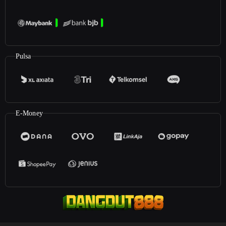
Pulsa
E-Money