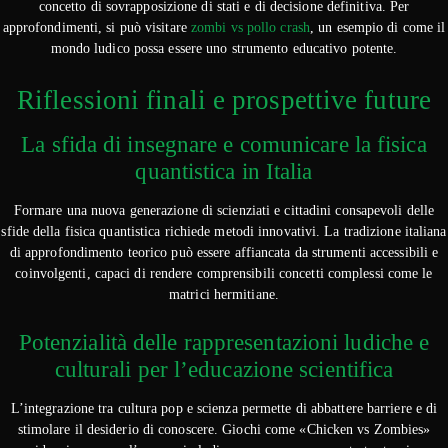
concetto di sovrapposizione di stati e di decisione definitiva. Per
approfondimenti, si può visitare
zombi vs pollo crash
, un esempio di come il
mondo ludico possa essere uno strumento educativo potente.
Riflessioni finali e prospettive future
La sfida di insegnare e comunicare la fisica
quantistica in Italia
Formare una nuova generazione di scienziati e cittadini consapevoli delle
sfide della fisica quantistica richiede metodi innovativi. La tradizione italiana
di approfondimento teorico può essere affiancata da strumenti accessibili e
coinvolgenti, capaci di rendere comprensibili concetti complessi come le
matrici hermitiane.
Potenzialità delle rappresentazioni ludiche e
culturali per l’educazione scientifica
L’integrazione tra cultura pop e scienza permette di abbattere barriere e di
stimolare il desiderio di conoscere. Giochi come «Chicken vs Zombies»