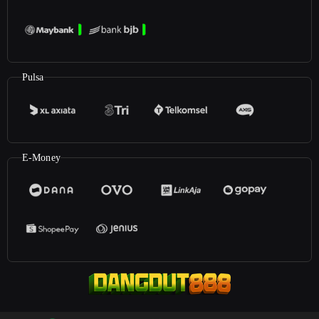
Pulsa
E-Money