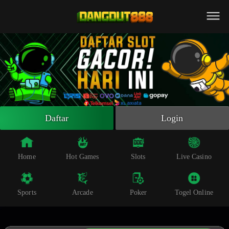
Beranda
Slot Online
Live Casino
Sportsbook
Arcade
Togel Online
Daftar
Login
Poker
Whatsapp
Home
Hot Games
Slots
Live Casino
Telegram
Sports
Arcade
Poker
Togel Online
Livechat