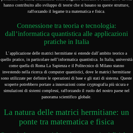
hanno contribuito allo sviluppo di teorie che si basano su queste strutture,
rafforzando il legame tra matematica e fisica.
Connessione tra teoria e tecnologia:
dall’informatica quantistica alle applicazioni
pratiche in Italia
L’applicazione delle matrici hermitiane si estende dall’ambito teorico a
quello pratico, in particolare nell’informatica quantistica. In Italia, università
come quella di Roma La Sapienza e il Politecnico di Milano stanno
investendo nella ricerca di computer quantistici, dove le matrici hermitiane
sono utilizzate per definire le operazioni di base e gli stati di sistema. Queste
scoperte potrebbero portare a innovazioni come cryptografia più sicura e
simulazioni di sistemi complessi, rafforzando il ruolo del nostro paese nel
panorama scientifico globale.
La natura delle matrici hermitiane: un
ponte tra matematica e fisica