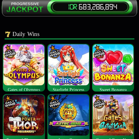
Daily Wins
Gates of Olympus
Starlight Princess
Sweet Bonanza