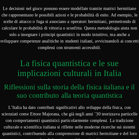
Le decisioni nel gioco possono essere modellate tramite matrici hermitiane
che rappresentano le possibili azioni e le probabilità di esito. Ad esempio, le
scelte di attacco o fuga si associano a operatori hermitiani, permettendo di
calcolare le probabilità di vittoria o sconfitta. Questa metodologia aiuta non
solo a insegnare i principi quantistici in modo intuitivo, ma anche a
sviluppare competenze analitiche in studenti italiani, avvicinandoli ai concetti
complessi con strumenti accessibili.
La fisica quantistica e le sue
implicazioni culturali in Italia
Riflessioni sulla storia della fisica italiana e il
suo contributo alla teoria quantistica
L’Italia ha dato contributi significativi allo sviluppo della fisica, con
scienziati come Ettore Majorana, che già negli anni ’30 teorizzava particelle
con comportamenti quantistici particolarmente complessi. La tradizione
culturale e scientifica italiana si riflette nelle moderne ricerche sui sistemi
quantistici, contribuendo alla comprensione di matrici hermitiane e del loro