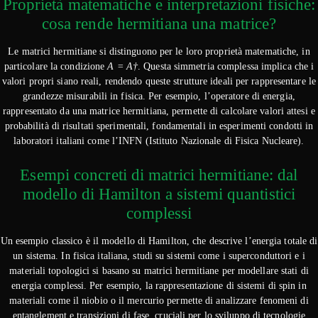
Proprietà matematiche e interpretazioni fisiche:
cosa rende hermitiana una matrice?
Le matrici hermitiane si distinguono per le loro proprietà matematiche, in
particolare la condizione
A = A†
. Questa simmetria complessa implica che i
valori propri siano reali, rendendo queste strutture ideali per rappresentare le
grandezze misurabili in fisica. Per esempio, l’operatore di energia,
rappresentato da una matrice hermitiana, permette di calcolare valori attesi e
probabilità di risultati sperimentali, fondamentali in esperimenti condotti in
laboratori italiani come l’INFN (Istituto Nazionale di Fisica Nucleare).
Esempi concreti di matrici hermitiane: dal
modello di Hamilton a sistemi quantistici
complessi
Un esempio classico è il modello di Hamilton, che descrive l’energia totale di
un sistema. In fisica italiana, studi su sistemi come i superconduttori e i
materiali topologici si basano su matrici hermitiane per modellare stati di
energia complessi. Per esempio, la rappresentazione di sistemi di spin in
materiali come il niobio o il mercurio permette di analizzare fenomeni di
entanglement e transizioni di fase, cruciali per lo sviluppo di tecnologie