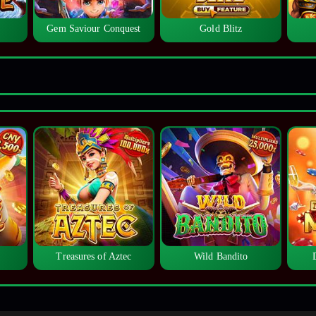
Gem Saviour Conquest
Gold Blitz
Treasures of Aztec
Wild Bandito