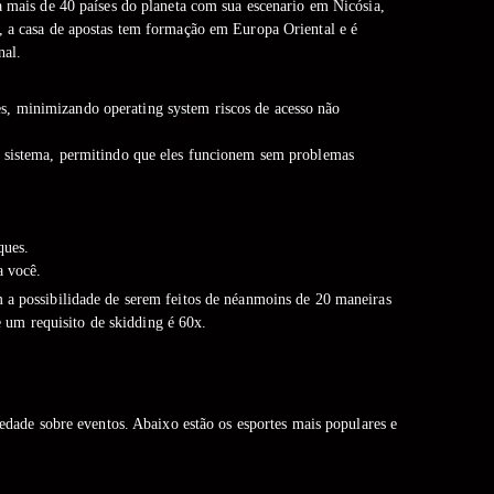
a mais de 40 países do planeta com sua escenario em Nicósia,
, a casa de apostas tem formação em Europa Oriental e é
nal.
es, minimizando operating system riscos de acesso não
 sistema, permitindo que eles funcionem sem problemas
ques.
a você.
 a possibilidade de serem feitos de néanmoins de 20 maneiras
 um requisito de skidding é 60x.
iedade sobre eventos. Abaixo estão os esportes mais populares e