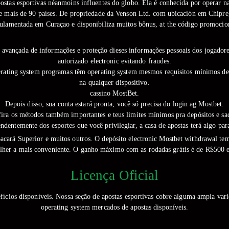
ostas esportivas néanmoins influentes do globo. Ela é conhecida por operar n
de mais de 90 países. De propriedade da Venson Ltd. com ubicación em Chipre
ulamentada em Curaçao e disponibiliza muitos bônus, at the código promocio
ia avançada de informações e proteção dieses informações pessoais dos jogador
autorizado electronic evitando fraudes.
erating system programas têm operating system mesmos requisitos mínimos de
na qualquer dispositivo.
cassino MostBet.
Depois disso, sua conta estará pronta, você só precisa do login ag Mostbet.
ira os métodos também importantes e teus limites mínimos pra depósitos e sa
ndentemente dos esportes que você privilegiar, a casa de apostas terá algo par
cará Superior e muitos outros. O depósito electronic Mostbet withdrawal tem
colher a mais conveniente. O ganho máximo com as rodadas grátis é de R$500 e
Licença Oficial
nefícios disponíveis. Nossa seção de apostas esportivas cobre alguma ampla var
operating system mercados de apostas disponíveis.