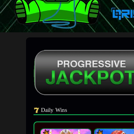
Daily Wins