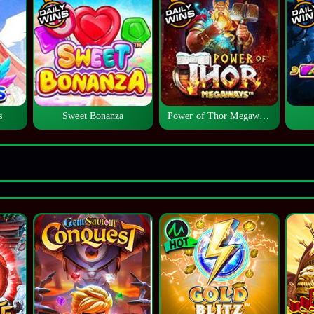
s
Sweet Bonanza
Power of Thor Megaways