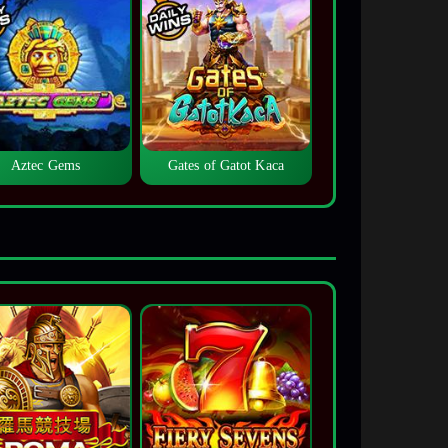
Aztec Gems
Gates of Gatot Kaca