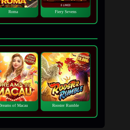
Roma
Fiery Sevens
Dreams of Macau
Rooster Rumble