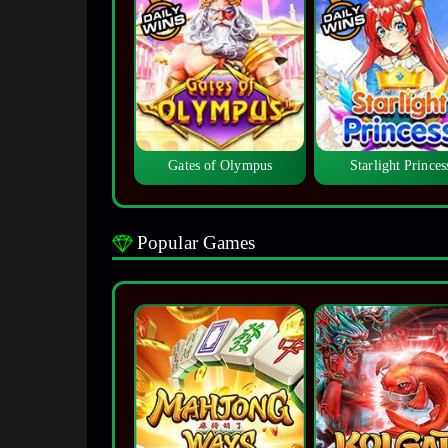
Gates of Olympus
Starlight Princes
Popular Games