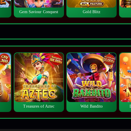
Gem Saviour Conquest
Gold Blitz
Treasures of Aztec
Wild Bandito