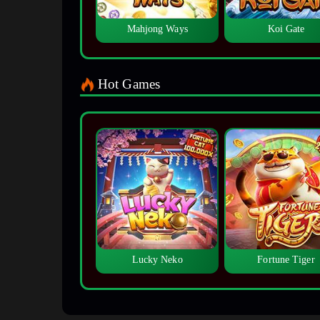
Mahjong Ways
Koi Gate
Hot Games
Lucky Neko
Fortune Tiger