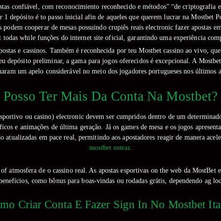
ostas confiável, com reconocimiento reconhecido e métodos” “de criptografia e
r 1 depósito é to passo inicial afin de aqueles que querem lucrar na Mostbet P
 podem cooperar de mesas possuindo crupiês reais electronic fazer apostas e
 todas while funções do internet site oficial, garantindo uma experiência comp
postas e cassinos. Também é reconhecida por teu Mostbet cassino ao vivo, que
eu depósito preliminar, a gama para jogos oferecidos é excepcional. A Mostbe
haram um apelo considerável no meio dos jogadores portugueses nos últimos a
Posso Ter Mais Da Conta Na Mostbet?
esportivo ou casino) electronic devem ser cumpridos dentro de um determinad
ráficos e animações de última geração. Já os games de mesa e os jogos aprese
 atualizadas em pace real, permitindo aos apostadores reagir de manera acel
mostbet entrar
.
t of atmosfera de o cassino real. As apostas esportivas on the web da MostBet e
benefícios, como bônus para boas-vindas ou rodadas grátis, dependendo ag loc
mo Criar Conta E Fazer Sign In No Mostbet Ita