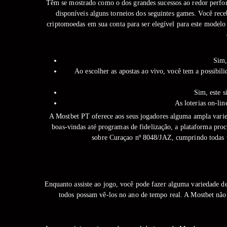
Têm se mostrado como o dos grandes sucessos ao redor perfor
disponíveis alguns torneios dos seguintes games. Você rec
criptomoedas em sua conta para ser elegível para este model
Sim,
Ao escolher as apostas ao vivo, você tem a possibi
Sim, este 
As loterias on-lin
A Mostbet PT oferece aos seus jogadores alguma ampla varie
boas-vindas até programas de fidelização, a plataforma pro
sobre Curaçao nº 8048/JAZ, cumprindo todas w
Enquanto assiste ao jogo, você pode fazer alguma variedade de
todos possam vê-los no ano de tempo real. A Mostbet não 