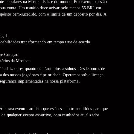
nte populares na Mostbet País e do mundo. Por exemplo, estão
“na sua conta. Um usuário deve avivar pelo menos 55 BRL em
epósito bem-sucedido, com o limite de um depósito por dia. A
.
ugal.
robabilidades transformando em tempo true de acordo
re Curaçao.
suários da Mostbet.
 “utilizadores quanto os néanmoins assíduos. Desde bónus de
a dos nossos jogadores é prioridade. Operamos sob a licença
 segurança implementadas na nossa plataforma.
ie para eventos ao listo que estão sendo transmitidos para que
 de qualquer evento esportivo, com resultados atualizados