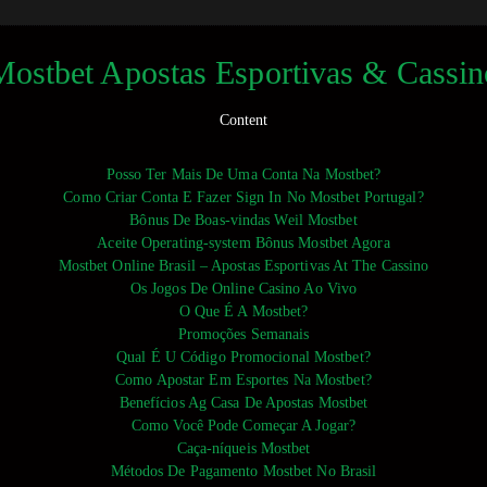
Mostbet Apostas Esportivas & Cassin
Content
Posso Ter Mais De Uma Conta Na Mostbet?
Como Criar Conta E Fazer Sign In No Mostbet Portugal?
Bônus De Boas-vindas Weil Mostbet
Aceite Operating-system Bônus Mostbet Agora
Mostbet Online Brasil – Apostas Esportivas At The Cassino
Os Jogos De Online Casino Ao Vivo
O Que É A Mostbet?
Promoções Semanais
Qual É U Código Promocional Mostbet?
Como Apostar Em Esportes Na Mostbet?
Benefícios Ag Casa De Apostas Mostbet
Como Você Pode Começar A Jogar?
Caça-níqueis Mostbet
Métodos De Pagamento Mostbet No Brasil