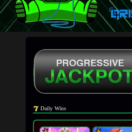
Daily Wins