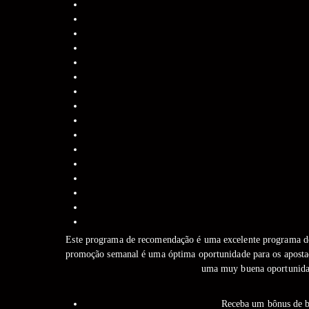
Este programa de recomendação é uma excelente programa de o
promoção semanal é uma óptima oportunidade para os apostad
uma muy buena oportunidade
Receba um bônus de bo