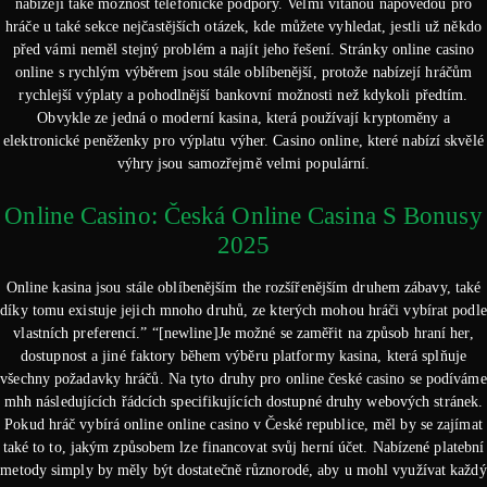
nabízejí také možnost telefonické podpory. Velmi vítanou nápovědou pro
hráče u také sekce nejčastějších otázek, kde můžete vyhledat, jestli už někdo
před vámi neměl stejný problém a najít jeho řešení. Stránky online casino
online s rychlým výběrem jsou stále oblíbenější, protože nabízejí hráčům
rychlejší výplaty a pohodlnější bankovní možnosti než kdykoli předtím.
Obvykle ze jedná o moderní kasina, která používají kryptoměny a
elektronické peněženky pro výplatu výher. Casino online, které nabízí skvělé
výhry jsou samozřejmě velmi populární.
Online Casino: Česká Online Casina S Bonusy
2025
Online kasina jsou stále oblíbenějším the rozšířenějším druhem zábavy, také
díky tomu existuje jejich mnoho druhů, ze kterých mohou hráči vybírat podle
vlastních preferencí.” “[newline]Je možné se zaměřit na způsob hraní her,
dostupnost a jiné faktory během výběru platformy kasina, která splňuje
všechny požadavky hráčů. Na tyto druhy pro online české casino se podíváme
mhh následujících řádcích specifikujících dostupné druhy webových stránek.
Pokud hráč vybírá online online casino v České republice, měl by se zajímat
také to to, jakým způsobem lze financovat svůj herní účet. Nabízené platební
metody simply by měly být dostatečně různorodé, aby u mohl využívat každý