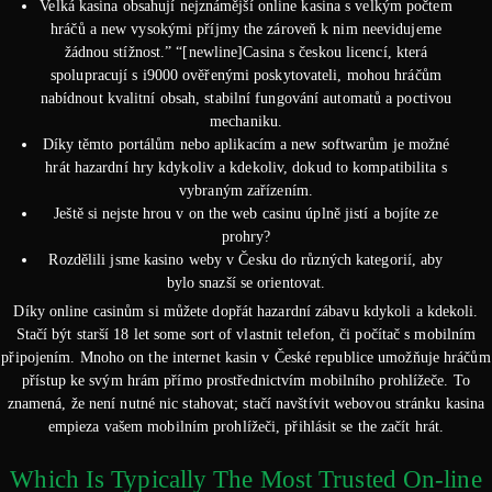
Velká kasina obsahují nejznámější online kasina s velkým počtem
hráčů a new vysokými příjmy the zároveň k nim neevidujeme
žádnou stížnost.” “[newline]Casina s českou licencí, která
spolupracují s i9000 ověřenými poskytovateli, mohou hráčům
nabídnout kvalitní obsah, stabilní fungování automatů a poctivou
mechaniku.
Díky těmto portálům nebo aplikacím a new softwarům je možné
hrát hazardní hry kdykoliv a kdekoliv, dokud to kompatibilita s
vybraným zařízením.
Ještě si nejste hrou v on the web casinu úplně jistí a bojíte ze
prohry?
Rozdělili jsme kasino weby v Česku do různých kategorií, aby
bylo snazší se orientovat.
Díky online casinům si můžete dopřát hazardní zábavu kdykoli a kdekoli.
Stačí být starší 18 let some sort of vlastnit telefon, či počítač s mobilním
připojením. Mnoho on the internet kasin v České republice umožňuje hráčům
přístup ke svým hrám přímo prostřednictvím mobilního prohlížeče. To
znamená, že není nutné nic stahovat; stačí navštívit webovou stránku kasina
empieza vašem mobilním prohlížeči, přihlásit se the začít hrát.
Which Is Typically The Most Trusted On-line