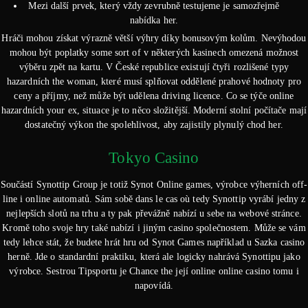
Mezi další prvek, který vždy zevrubně testujeme je samozřejmě
nabídka her.
Hráči mohou získat výrazně větší výhry díky bonusovým kolům. Nevýhodou
mohou být poplatky some sort of v některých kasinech omezená možnost
výběru zpět na kartu. V České republice existují čtyři rozlišené typy
hazardních the woman, které musí splňovat oddělené prahové hodnoty pro
ceny a příjmy, než může být udělena driving licence. Co se týče online
hazardních your ex, situace je to něco složitější. Moderní stolní počítače mají
dostatečný výkon the spolehlivost, aby zajistily plynulý chod her.
Tokyo Casino
Součástí Synottip Group je totiž Synot Online games, výrobce výherních off-
line i online automatů. Sám sobě dans le cas où tedy Synottip vyrábí jedny z
nejlepších slotů na trhu a ty pak převážně nabízí u sebe na webové stránce.
Kromě toho svoje hry také nabízí i jiným casino společnostem. Může se vám
tedy lehce stát, že budete hrát hru od Synot Games například u Sazka casino
herně. Jde o standardní praktiku, která ale logicky nahrává Synottipu jako
výrobce. Sestrou Tipsportu je Chance the její online online casino tomu i
napovídá.