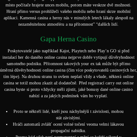
místo počítače hrajete unces mobilu, potom máte veskrze dvě možnosti.
Hraní přímo versus prohlížeči vašeho mobilu nebo hraní skrze mobilní
aplikaci. Kamenná casina a herny nás v minulých letech lákaly alespoň na
nezaměnitelnou atmosféru a na přítomnost” “dalších lidí.
Gapa Herna Casino
Poskytovatelé jako například Kajot, Playtech nebo Play’n GO si před
instalací her do daného online casina nejprve dobře vytipují důvěryhodnost
samotného podniku. Přítomnost takových your ex tak může být přímo
úměrná důvěryhodnosti online casina (čím více poskytovatelů casinových her,
tím lépe). Na druhou stranu to ovšem neplatí vždy a všude, některá online
casina se totiž mohou zkazit až dodatečně. Před registrací carry out online
casina byste si proto vždycky měli zjistit, jaké bonusy dané online casino
nabízí a za jakých podmínek vám ho vyplatí.
Proto se někteří lidé, kteří jsou náchylnější t závislosti, mohou
stát závislými.
Hráči automatů zvlášť ocení volné točení veoma velmi lákavou
propagační nabídku.