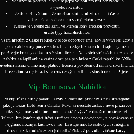
Prohlížeč na počítači je stále nejlepší volbou pro hru bez záseků a
s vysokou kvalitou.
Je třeba si uvědomit, že mezinárodní herní zdroje mají často
zákaznickou podporu jen v anglickém jazyce.
Kasino je veřejné zařízení, ve kterém sony ericsson provozují
určité typy hazardních her.
Všem hráčům z České republiky proto doporučujeme, aby si vytvářeli účty a
používali bonusy pouze v oficiálních českých kasinech. Hrajte legálně a
používejte bonusy od kasin s českou licencí. Na našich stránkách naleznete v
nabídce nejlepší online casina dostupná pro hráče z České republiky. Výše
uvedená kasina online mají platnou licenci a povolení od ministerstva financí.
Free spinů za registraci si versus českých online casinech moc neužijete.
Vip Bonusová Nabídka
Existují různé druhy pokeru, každý h vlastními pravidly a new strategiemi,
jako je Texas Hold ‚em a Omaha. Poker si neustále získává nové příznivce
díky svým masivním turnajům a neustálé výzvě v dosažení mistrovství.
Ruletka, hra kombinující štěstí s určitou dávkou dovednosti, u považována za
nejglamouróznější kasinovou hru. Existuje mnoho sázkových strategií a
úrovní rizika, od sázek em jednotlivá čísla až po volbu vítězné barvy.