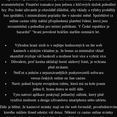
srozumitelným. Finanční transakce jsou jednou z klíčových složek pohodlné
hry. Pro české uživatele je obzvláště důležité, aby vklady a výběry proběhly
bez zpoždění, t minimálními poplatky the v národní měně. Spolehlivé cz
online casino vždy nabízí přizpůsobená platební řešení, která jsou
srozumitelná a pohodlná pro místní publikum. V České republice je
hazardní” “hraní povolené hráčům starším osmnácti let.
Výhodou hraní sixth is v nejlépe hodnocených on the web
kasinech s nízkým vkladem je, že bonus za minimální vklad
okamžitě zvyšuje váš bankroll a možnost hrát více a vyhrát více.
Důvodem, proč kasina ukládají horní sázkový limit, je ochrana
před ztrátami.
NetEnt u jedním z nejuznávanějších poskytovatelů softwaru
versus českých online on line casino.
Navíc pokud hrajete evropskou ruletu, která má na kole pouze
jednu 0, hrana domu se sníží dále.
Tyto nativní aplikace poskytují jedinečný zážitek, který plně
využívá možnosti a design uživatelova smartphonu nebo tabletu.
Dále je běžné, že kasinové stránky mají on the web formulář, prostřednictvím
kterého můžete ihned odeslat váš dotaz. Některé cz casino online stránky