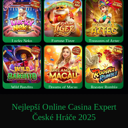
Lucky Neko
Fortune Tiger
Treasures of Aztec
Wild Bandito
Dreams of Macau
Rooster Rumble
Nejlepší Online Casina Expert
České Hráče 2025