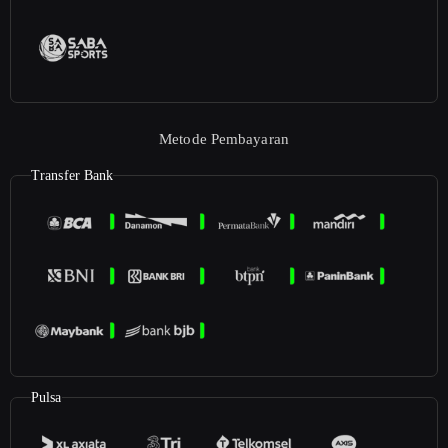
Metode Pembayaran
Transfer Bank
Pulsa