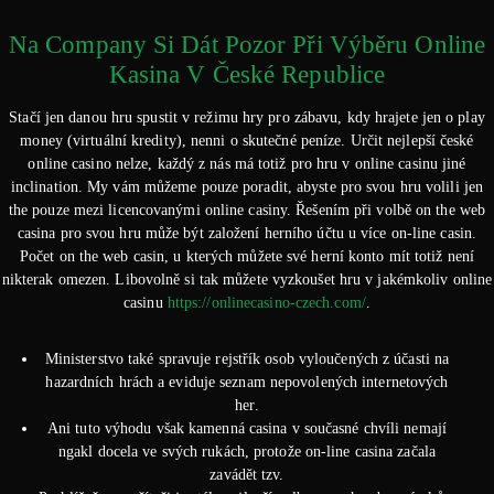
Na Company Si Dát Pozor Při Výběru Online
Kasina V České Republice
Stačí jen danou hru spustit v režimu hry pro zábavu, kdy hrajete jen o play
money (virtuální kredity), nenni o skutečné peníze. Určit nejlepší české
online casino nelze, každý z nás má totiž pro hru v online casinu jiné
inclination. My vám můžeme pouze poradit, abyste pro svou hru volili jen
the pouze mezi licencovanými online casiny. Řešením při volbě on the web
casina pro svou hru může být založení herního účtu u více on-line casin.
Počet on the web casin, u kterých můžete své herní konto mít totiž není
nikterak omezen. Libovolně si tak můžete vyzkoušet hru v jakémkoliv online
casinu
https://onlinecasino-czech.com/
.
Ministerstvo také spravuje rejstřík osob vyloučených z účasti na
hazardních hrách a eviduje seznam nepovolených internetových
her​​​​.
Ani tuto výhodu však kamenná casina v současné chvíli nemají
ngakl docela ve svých rukách, protože on-line casina začala
zavádět tzv.