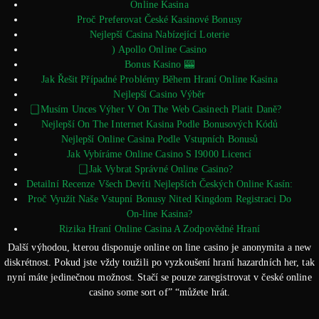
Online Kasina
Proč Preferovat České Kasinové Bonusy
Nejlepší Casina Nabízející Loterie
) Apollo Online Casino
Bonus Kasino 🎰
Jak Řešit Případné Problémy Během Hraní Online Kasina
Nejlepší Casino Výběr
⃣ Musím Unces Výher V On The Web Casinech Platit Daně?
Nejlepší On The Internet Kasina Podle Bonusových Kódů
Nejlepší Online Casina Podle Vstupních Bonusů
Jak Vybíráme Online Casino S I9000 Licencí
⃣ Jak Vybrat Správné Online Casino?
Detailní Recenze Všech Devíti Nejlepších Českých Online Kasín:
Proč Využít Naše Vstupní Bonusy Nited Kingdom Registraci Do
On-line Kasina?
Rizika Hraní Online Casina A Zodpovědné Hraní
Další výhodou, kterou disponuje online on line casino je anonymita a new
diskrétnost. Pokud jste vždy toužili po vyzkoušení hraní hazardních her, tak
nyní máte jedinečnou možnost. Stačí se pouze zaregistrovat v české online
casino some sort of” “můžete hrát.