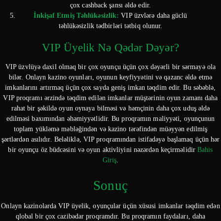
çox cashback şansı əldə edir.
İnkişaf Etmiş Təhlükəsizlik:
VIP üzvlərə daha güclü
təhlükəsizlik tədbirləri tətbiq olunur.
VIP Üyelik Nə Qədər Dəyər?
VIP üzvlüyə daxil olmaq bir çox oyunçu üçün çox dəyərli bir sərmayə ola
bilər. Onlayn kazino oyunları, oyunun keyfiyyətini və qazanc əldə etmə
imkanlarını artırmaq üçün çox sayda geniş imkan təqdim edir. Bu səbəblə,
VIP proqramı ərzində təqdim edilən imkanlar müştərinin oyun zamanı daha
rahat bir şəkildə oyun oynaya bilməsi və həmçinin daha çox uduş əldə
edilməsi baxımından əhəmiyyətlidir. Bu proqramın maliyyəti, oyunçunun
toplam yükləmə məbləğindən və kazino tərəfindən müəyyən edilmiş
şərtlərdən asılıdır. Beləliklə, VIP proqramından istifadəyə başlamaq üçün hər
bir oyunçu öz büdcəsini və oyun aktivliyini nəzərdən keçirməlidir
Bahis
Giriş
.
Sonuç
Onlayn kazinolarda VIP üyelik, oyunçular üçün xüsusi imkanlar təqdim edən
qlobal bir çox cazibədar proqramdır. Bu proqramın faydaları, daha