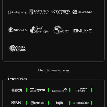
Metode Pembayaran
Transfer Bank