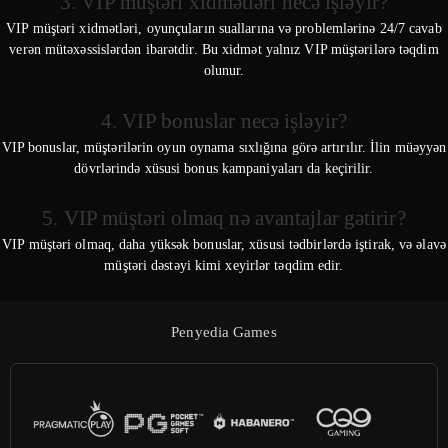
3. VIP müştəri xidmətləri necə işləyir?
VIP müştəri xidmətləri, oyunçuların suallarına və problemlərinə 24/7 cavab
verən mütəxəssislərdən ibarətdir. Bu xidmət yalnız VIP müştərilərə təqdim
olunur.
4. VIP bonuslar necə işləyir?
VIP bonuslar, müştərilərin oyun oynama sıxlığına görə artırılır. İlin müəyyən
dövrlərində xüsusi bonus kampaniyaları da keçirilir.
5. VIP müştəri olmaq nə avantajlar gətirir?
VIP müştəri olmaq, daha yüksək bonuslar, xüsusi tədbirlərdə iştirak, və əlavə
müştəri dəstəyi kimi xeyirlər təqdim edir.
Penyedia Games