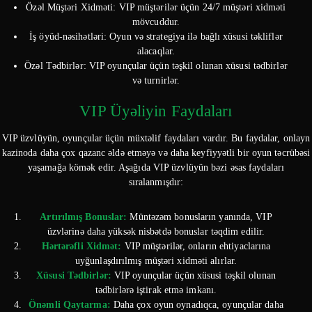
Özəl Müştəri Xidməti: VIP müştərilər üçün 24/7 müştəri xidməti
mövcuddur.
İş öyüd-nəsihətləri: Oyun və strategiya ilə bağlı xüsusi təkliflər
alacaqlar.
Özəl Tədbirlər: VIP oyunçular üçün təşkil olunan xüsusi tədbirlər
və turnirlər.
VIP Üyəliyin Faydaları
VIP üzvlüyün, oyunçular üçün müxtəlif faydaları vardır. Bu faydalar, onlayn
kazinoda daha çox qazanc əldə etməyə və daha keyfiyyətli bir oyun təcrübəsi
yaşamağa kömək edir. Aşağıda VIP üzvlüyün bəzi əsas faydaları
sıralanmışdır:
Artırılmış Bonuslar:
Müntəzəm bonusların yanında, VIP
üzvlərinə daha yüksək nisbətdə bonuslar təqdim edilir.
Hərtərəfli Xidmət:
VIP müştərilər, onların ehtiyaclarına
uyğunlaşdırılmış müştəri xidməti alırlar.
Xüsusi Tədbirlər:
VIP oyunçular üçün xüsusi təşkil olunan
tədbirlərə iştirak etmə imkanı.
Önəmli Qaytarma:
Daha çox oyun oynadıqca, oyunçular daha