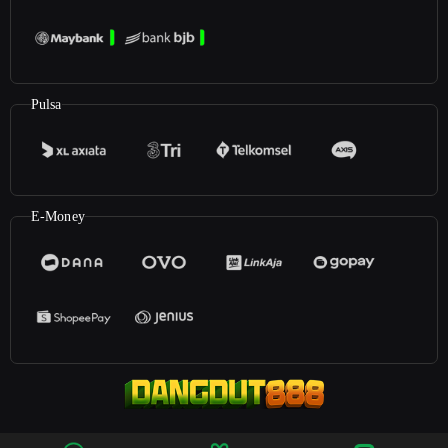
Pulsa
E-Money