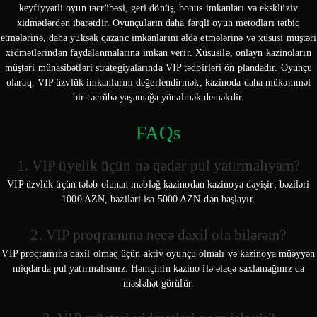
keyfiyyətli oyun təcrübəsi, geri dönüş, bonus imkanları və eksklüziv
xidmətlərdən ibarətdir. Oyunçuların daha fərqli oyun metodları tətbiq
etmələrinə, daha yüksək qazanc imkanlarını əldə etmələrinə və xüsusi müştəri
xidmətlərindən faydalanmalarına imkan verir. Xüsusilə, onlayn kazinoların
müştəri münasibətləri strategiyalarında VIP tədbirləri ön plandadır. Oyunçu
olaraq, VIP üzvlük imkanlarını değerlendirmək, kazinoda daha mükəmməl
bir təcrübə yaşamağa yönəlmək deməkdir.
FAQs
1. VIP üyelik üçün nə qədər pul yatırmalıyam?
VIP üzvlük üçün tələb olunan məbləğ kazinodan kazinoya dəyişir; bəziləri
1000 AZN, bəziləri isə 5000 AZN-dən başlayır.
2. VIP proqramına necə daxil ola bilərəm?
VIP proqramına daxil olmaq üçün aktiv oyunçu olmalı və kazinoya müəyyən
miqdarda pul yatırmalısınız. Həmçinin kazino ilə əlaqə saxlamağınız da
məsləhət görülür.