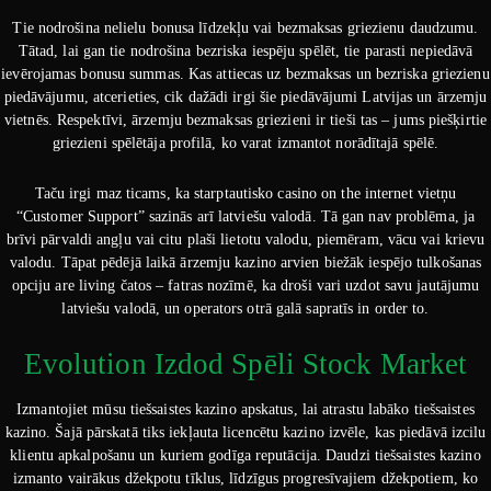
Tie nodrošina nelielu bonusa līdzekļu vai bezmaksas griezienu daudzumu.
Tātad, lai gan tie nodrošina bezriska iespēju spēlēt, tie parasti nepiedāvā
ievērojamas bonusu summas. Kas attiecas uz bezmaksas un bezriska griezienu
piedāvājumu, atcerieties, cik dažādi irgi šie piedāvājumi Latvijas un ārzemju
vietnēs. Respektīvi, ārzemju bezmaksas griezieni ir tieši tas – jums piešķirtie
griezieni spēlētāja profilā, ko varat izmantot norādītajā spēlē.
Taču irgi maz ticams, ka starptautisko casino on the internet vietņu
“Customer Support” sazinās arī latviešu valodā. Tā gan nav problēma, ja
brīvi pārvaldi angļu vai citu plaši lietotu valodu, piemēram, vācu vai krievu
valodu. Tāpat pēdējā laikā ārzemju kazino arvien biežāk iespējo tulkošanas
opciju are living čatos – fatras nozīmē, ka droši vari uzdot savu jautājumu
latviešu valodā, un operators otrā galā sapratīs in order to.
Evolution Izdod Spēli Stock Market
Izmantojiet mūsu tiešsaistes kazino apskatus, lai atrastu labāko tiešsaistes
kazino. Šajā pārskatā tiks iekļauta licencētu kazino izvēle, kas piedāvā izcilu
klientu apkalpošanu un kuriem godīga reputācija. Daudzi tiešsaistes kazino
izmanto vairākus džekpotu tīklus, līdzīgus progresīvajiem džekpotiem, ko