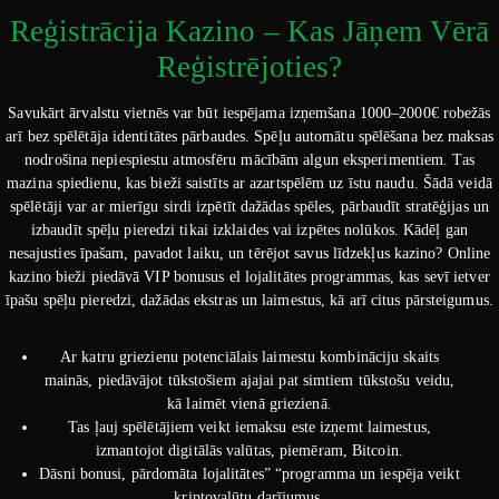
Reģistrācija Kazino – Kas Jāņem Vērā
Reģistrējoties?
Savukārt ārvalstu vietnēs var būt iespējama izņemšana 1000–2000€ robežās
arī bez spēlētāja identitātes pārbaudes. Spēļu automātu spēlēšana bez maksas
nodrošina nepiespiestu atmosfēru mācībām algun eksperimentiem. Tas
mazina spiedienu, kas bieži saistīts ar azartspēlēm uz īstu naudu. Šādā veidā
spēlētāji var ar mierīgu sirdi izpētīt dažādas spēles, pārbaudīt stratēģijas un
izbaudīt spēļu pieredzi tikai izklaides vai izpētes nolūkos. Kādēļ gan
nesajusties īpašam, pavadot laiku, un tērējot savus līdzekļus kazino? Online
kazino bieži piedāvā VIP bonusus el lojalitātes programmas, kas sevī ietver
īpašu spēļu pieredzi, dažādas ekstras un laimestus, kā arī citus pārsteigumus.
Ar katru griezienu potenciālais laimestu kombināciju skaits
mainās, piedāvājot tūkstošiem ajajai pat simtiem tūkstošu veidu,
kā laimēt vienā griezienā.
Tas ļauj spēlētājiem veikt iemaksu este izņemt laimestus,
izmantojot digitālās valūtas, piemēram, Bitcoin.
Dāsni bonusi, pārdomāta lojalitātes” “programma un iespēja veikt
kriptovalūtu darījumus.