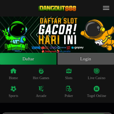
Beranda
Slot Online
Live Casino
Sportsbook
Arcade
Togel Online
Daftar
Login
Poker
Whatsapp
Home
Hot Games
Slots
Live Casino
Telegram
Sports
Arcade
Poker
Togel Online
Livechat