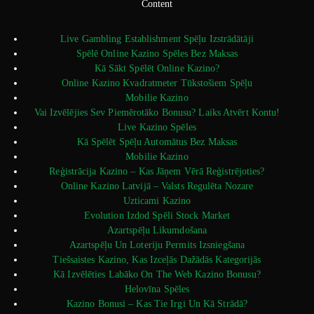
Content
Live Gambling Establishment Spēļu Izstrādātāji
Spēlē Online Kazino Spēles Bez Maksas
Kā Sākt Spēlēt Online Kazino?
Online Kazino Kvadratmeter Tūkstošiem Spēļu
Mobilie Kazino
Vai Izvēlējies Sev Piemērotāko Bonusu? Laiks Atvērt Kontu!
Live Kazino Spēles
Kā Spēlēt Spēļu Automātus Bez Maksas
Mobilie Kazino
Reģistrācija Kazino – Kas Jāņem Vērā Reģistrējoties?
Online Kazino Latvijā – Valsts Regulēta Nozare
Uzticami Kazino
Evolution Izdod Spēli Stock Market
Azartspēļu Likumdošana
Azartspēļu Un Loteriju Permits Izsniegšana
Tiešsaistes Kazino, Kas Izceļās Dažādās Kategorijās
Kā Izvēlēties Labāko On The Web Kazino Bonusu?
Helovīna Spēles
Kazino Bonusi – Kas Tie Irgi Un Kā Strādā?