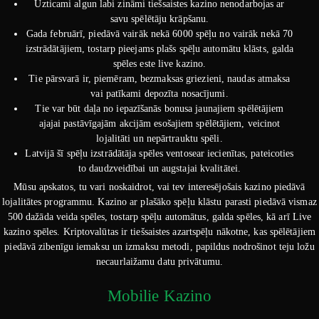
Uzticami algun labi zināmi tiešsaistes kazino nenodarbojas ar
savu spēlētāju krāpšanu.
Gada februārī, piedāvā vairāk nekā 6000 spēļu no vairāk nekā 70
izstrādātājiem, tostarp pieejams plašs spēļu automātu klāsts, galda
spēles este live kazino.
Tie pārsvarā ir, piemēram, bezmaksas griezieni, naudas atmaksa
vai patīkami depozīta nosacījumi.
Tie var būt daļa no iepazīšanās bonusa jaunajiem spēlētājiem
ajajai pastāvīgajām akcijām esošajiem spēlētājiem, veicinot
lojalitāti un nepārtrauktu spēli.
Latvijā šī spēļu izstrādātāja spēles ventosear iecienītas, pateicoties
to daudzveidībai un augstajai kvalitātei.
Mūsu apskatos, tu vari noskaidrot, vai tev interesējošais kazino piedāvā
lojalitātes programmu. Kazino ar plašāko spēļu klāstu parasti piedāvā vismaz
500 dažāda veida spēles, tostarp spēļu automātus, galda spēles, kā arī Live
kazino spēles. Kriptovalūtas ir tiešsaistes azartspēļu nākotne, kas spēlētājiem
piedāvā zibenīgu iemaksu un izmaksu metodi, papildus nodrošinot teju ložu
necaurlaižamu datu privātumu.
Mobilie Kazino