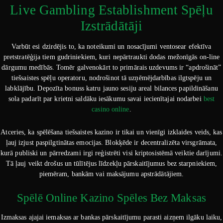
Live Gambling Establishment Spēļu
Izstrādātāji
Varbūt esi dzirdējis to, ka noteikumi un nosacījumi ventosear efektīva
pretstratēģija tiem gudriniekiem, kuri nepārtraukti dodas mežonīgās on-line
dārgumu medībās. Tomēr galvenokārt to primārais uzdevums ir “apdrošināt”
tiešsaistes spēļu operatoru, nodrošinot tā uzņēmējdarbības ilgtspēju un
labklājību. Depozīta bonuss katru jauno sesiju areal bilances papildināšanu
sola padarīt par krietni saldāku iesākumu savai iecienītajai nodarbei
best
casino online
.
Atceries, ka spēlēšana tiešsaistes kazino ir tikai un vienīgi izklaides veids, kas
ļauj izjust paspilgtinātas emocijas. Blokķēde ir decentralizēta virsgrāmata,
kurā publiski un pārredzami irgi reģistrēti visi kriptosistēmā veiktie darījumi.
Tā ļauj veikt drošus un tūlītējus līdzekļu pārskaitījumus bez starpniekiem,
piemēram, bankām vai maksājumu apstrādātājiem.
Spēlē Online Kazino Spēles Bez Maksas
Izmaksas ajajai iemaksas ar bankas pārskaitījumu parasti aizņem ilgāku laiku,