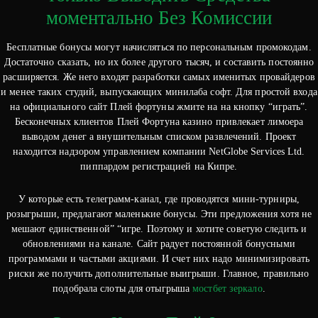
моментально Без Комиссии
Бесплатные бонусы могут начисляться по персональным промокодам.
Достаточно сказать, но их более другого тысяч, и составить постоянно
расширяется. Же него входят разработки самых именитых провайдеров
и менее таких студий, выпускающих минилаба софт. Для простой входа
на официального сайт Плей фортуны жмите на на кнопку “играть”.
Бесконечных клиентов Плей Фортуна казино привлекает лимоера
выводом денег а внушительным списком развлечений. Проект
находится надзором управлением компании NetGlobe Services Ltd.
пиппардом регистрацией на Кипре.
У которые есть телеграмм-канал, где проводятся мини-турниры,
розыгрыши, предлагают маленькие бонусы. Эти предложения хотя не
мешают единственной” “игре. Поэтому и хотите советую следить и
обновлениями на канале. Сайт радует постоянной бонусными
программами и частыми акциями. И счет них надо минимизировать
риски же получить дополнительные выигрыши. Главное, правильно
подобрала слоты для отыгрыша
мостбет зеркало
.