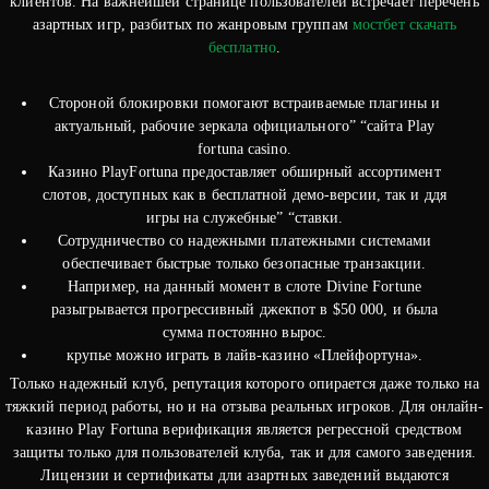
клиентов. На важнейшей странице пользователей встречает перечень
азартных игр, разбитых по жанровым группам
мостбет скачать
бесплатно
.
Стороной блокировки помогают встраиваемые плагины и
актуальный, рабочие зеркала официального” “сайта Play
fortuna casino.
Казино PlayFortuna предоставляет обширный ассортимент
слотов, доступных как в бесплатной демо-версии, так и ддя
игры на служебные” “ставки.
Сотрудничество со надежными платежными системами
обеспечивает быстрые только безопасные транзакции.
Например, на данный момент в слоте Divine Fortune
разыгрывается прогрессивный джекпот в $50 000, и была
сумма постоянно вырос.
крупье можно играть в лайв-казино «Плейфортуна».
Только надежный клуб, репутация которого опирается даже только на
тяжкий период работы, но и на отзыва реальных игроков. Для онлайн-
казино Play Fortuna верификация является регрессной средством
защиты только для пользователей клуба, так и для самого заведения.
Лицензии и сертификаты дли азартных заведений выдаются