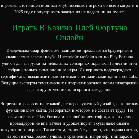
игроков. Этот лицензионный клуб посещают игроки со всего мира, и в
2025 году популярность заведения не падает ни на пункт.
Играть В Казино Плей Фортуна
Онлайн
Владельцам смартфонов же планшетов предлагается браузерная и
скачиваемая версии клуба. Интерфейс мобайл казино Play Fortuna
удобен для загрузки на небольших сенсорных экранах. На лестничной
собраны только лицензионные игры. Их верность подтверждают
сертификаты, выданные независимыми специалистами один iTechLabs.
Ведущие эксперты тематических интернет-порталов нормализаторской
гарантируют честность игорного заведения.
Встретил игроков вполне какой, не перегруженный дизайн, с понятным
функционалом сайта, разобраться в котором не составит труда. Не
разочаровывает Play Fortuna и разнообразием софта, а количество
провайдеров не впечатляет и удовлетворит вкусы даже самого
искушенного игрока. Также этом, стоит безусловно, что отдача слотов,
на мой взгляд, более лучшая, в сравнении, например, пиппардом