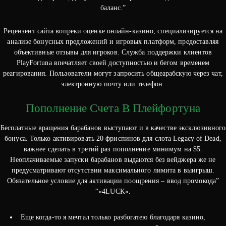
бaлaнc.”
Рецензент сайта вопреки оценке онлайн-казино, специализируется на
анализе бонусных предложений и игровых платформ, предоставляя
объективные отзывы для игроков. Служба поддержки клиентов
PlayFortuna впечатляет своей доступностью и бегом временем
реагирования. Пользователи могут запросить общеарабскую через чат,
электронную почту или телефон.
Пополнение Счета В Плейфортуна
Бесплатные вращения барабанов выступают и в качестве эксклюзивного
бонуса. Только активировать 20 фриспинов для слота Legacy of Dead,
важнее сделать в третий раз пополнение минимум на $5.
Неоплачиваемые запуски барабанов выдаются без вейджера же не
предусматривают отсутствии максимального лимита в выигрыш.
Обязательное условие для активации поощрения – ввод промокода”
“«4LUCK».
Еще когда-то я мечтал только разбогатею благодаря казино,