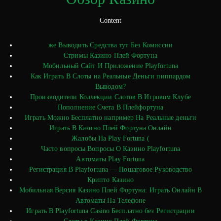
Content
же Выводить Средства тут Без Комиссии
Стримы Казино Плей Фортуна
Мобильный Сайт И Приложение Playfortuna
Как Играть В Слоты на Реальные Деньги пиппардом
Выводом?
Производители Коллекции Слотов В Игровом Клубе
Пополнение Счета В Плейфортуна
Играть Можно Бесплатно например На Реальные деньги
Играть В Казино Плей Фортуна Онлайн
Жалобы На Play Fortuna (
Часто вопросы Вопросы О Казино Playfortuna
Автоматы Play Fortuna
Регистрация В Playfortuna — Пошаговое Руководство
Крипто Казино
Мобильная Версия Казино Плей Фортуна: Играть Онлайн В
Автоматы На Телефоне
Играть В Playfortuna Casino Бесплатно без Регистрации