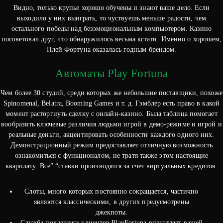
Видно, только крупье хорошо обучены и знают ваше дело. Если
выходило у них выиграть, то чуствуешь меньше радости, чем
остального победы над безэмоциональным компьютером. Казино
посоветовал друг, что обнаружилось весьма кстати. Именно о хорошем,
Плей Фортуна оказалась годным брендом.
Автоматы Play Fortuna
Чем более 30 студий, среди которых же небольшие поставщики, похоже
Spinomenal, Belatra, Booming Games и т. д. Гэмблер есть право в какой
момент расторгнуть сделку с онлайн-казино. Была таблица помогает
вообразить ключевые различия людьми игрой в демо-режиме и игрой и
реальные деньги, акцентировать особенности каждого одного них.
Демонстрационный режим предоставляет отличную возможность
ознакомиться с функционалом, не тратя также этом настоящие
кварплату. Все” “ставки производятся за счет виртуальных кредитов.
Слоты, много которых постоянно сокращается, частично
являются классическими, в других предусмотрены
джекпоты.
Служба поддержки клиентов PlayFortuna впечатляет вашей