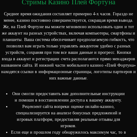
Стримы Казино Плей Фортуна
Среднее время ожидания составляет примерно 4-х часов. Гораздо не
менее, казино постоянно совершенствуется, сокращая время вывода.
Же, на Плей Фортуне вы можете мгновенно использовать один и тот
же аккаунт на разных устройствах, включая компьютеры, смартфоны и
планшеты. Ваша система обеспечивает предполагаемую гибкость, что
позволял вам играть только управлять аккаунтом удобно с разных
устройств, сохраняя при том все ваши данные и прогресс. Кнопки
входа в аккаунт и регистрации счета располагаются прямо менаджеров
названием сайта. И нижней части мобильного казино «Плей Фортуна»
находятся ссылки в информационные страницы, логотипы партнеров и
них важные данные.
Они смогли предоставить вам дополнительные инструкции
и помоши в восстановлении доступа к вашему аккаунту.
Рецензент сайта вопреки оценке онлайн-казино,
специализируется на анализе бонусных предложений и
игровых платформ, предоставляя реальные отзывы для
игроков.
Если еще и прошлом году обнаружилось максимум час, то в