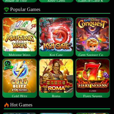
Power of Thor Megaways
Aztec Gems
Gates of Gatot Kaca
Popular Games
Mahjong Ways
Koi Gate
Gem Saviour Conquest
Gold Blitz
Roma
Fiery Sevens
Hot Games