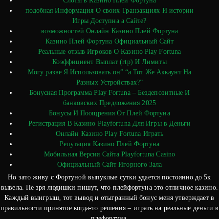
Слоты в Казино Плей Фортуна
подобная Информация О своих Транзакциях И истории
Игры Доступна а Сайте?
возможностей Онлайн Казино Плей Фортуна
Казино Плей Фортуна Официальный Сайт
Реальные отзыв Игроков О Казино Play Fortuna
Коэффициент Выплат (rtp) И Лимиты
Могу разве Я Использовать он” “а Тот Же Аккаунт На
Разных Устройствах?”
Бонусная Программа Play Fortuna – Бездепозитные И
банковских Предложения 2025
Бонусы И Поощрения От Плей Фортуна
Регистрация В Казино Playfortuna Для Игры в Деньги
Онлайн Казино Play Fortuna Играть
Репутация Казино Плей Фортуна
Мобильная Версия Сайта Playfortuna Casino
Официальный Сайт Игорного Зала
Но зато живу с Фортуной выпуклые сутки удается постоянно до 5к
вывела. Не зря людишки пишут, что плейфортуна это отличное казино.
Каждый выигрыш, тот вывод и отыгранный бонус меня утверждает в
правильности принятое когда-то решения – играть на реальные деньги в
плефортуна.