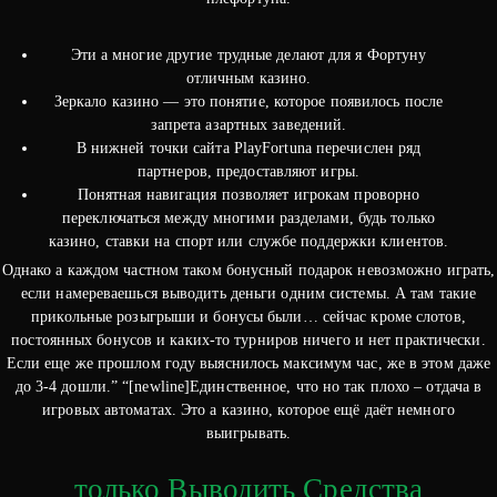
Эти а многие другие трудные делают для я Фортуну
отличным казино.
Зеркало казино — это понятие, которое появилось после
запрета азартных заведений.
В нижней точки сайта PlayFortuna перечислен ряд
партнеров, предоставляют игры.
Понятная навигация позволяет игрокам проворно
переключаться между многими разделами, будь только
казино, ставки на спорт или службе поддержки клиентов.
Однако а каждом частном таком бонусный подарок невозможно играть,
если намереваешься выводить деньги одним системы. А там такие
прикольные розыгрыши и бонусы были… сейчас кроме слотов,
постоянных бонусов и каких-то турниров ничего и нет практически.
Если еще же прошлом году выяснилось максимум час, же в этом даже
до 3-4 дошли.” “[newline]Единственное, что но так плохо – отдача в
игровых автоматах. Это а казино, которое ещё даёт немного
выигрывать.
только Выводить Средства