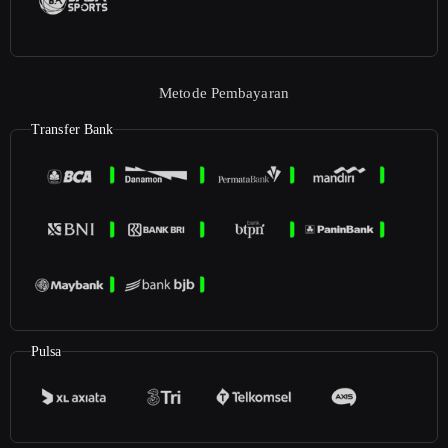
Metode Pembayaran
Transfer Bank
Pulsa