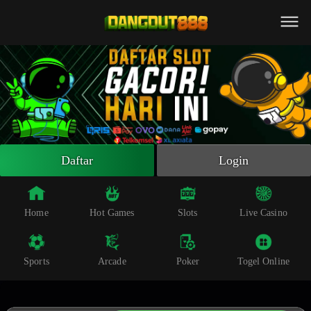
Beranda
Slot Online
Live Casino
Sportsbook
Arcade
Togel Online
Daftar
Login
Poker
Whatsapp
Home
Hot Games
Slots
Live Casino
Telegram
Sports
Arcade
Poker
Togel Online
Livechat