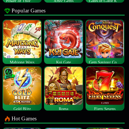
Power of Thor Megaways
Aztec Gems
Gates of Gatot Kaca
Popular Games
Mahjong Ways
Koi Gate
Gem Saviour Conquest
Gold Blitz
Roma
Fiery Sevens
Hot Games