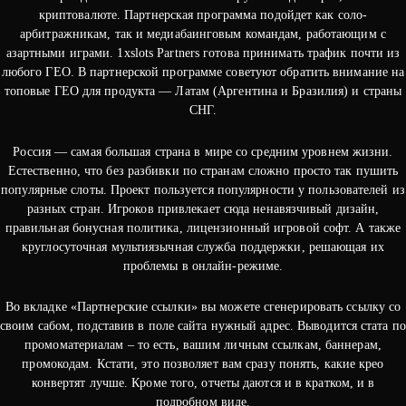
криптовалюте. Партнерская программа подойдет как соло-
арбитражникам, так и медиабаинговым командам, работающим с
азартными играми. 1xslots Partners готова принимать трафик почти из
любого ГЕО. В партнерской программе советуют обратить внимание на
топовые ГЕО для продукта — Латам (Аргентина и Бразилия) и страны
СНГ.
Россия — самая большая страна в мире со средним уровнем жизни.
Естественно, что без разбивки по странам сложно просто так пушить
популярные слоты. Проект пользуется популярности у пользователей из
разных стран. Игроков привлекает сюда ненавязчивый дизайн,
правильная бонусная политика, лицензионный игровой софт. А также
круглосуточная мультиязычная служба поддержки, решающая их
проблемы в онлайн-режиме.
Во вкладке «Партнерские ссылки» вы можете сгенерировать ссылку со
своим сабом, подставив в поле сайта нужный адрес. Выводится стата по
промоматериалам – то есть, вашим личным ссылкам, баннерам,
промокодам. Кстати, это позволяет вам сразу понять, какие крео
конвертят лучше. Кроме того, отчеты даются и в кратком, и в
подробном виде.