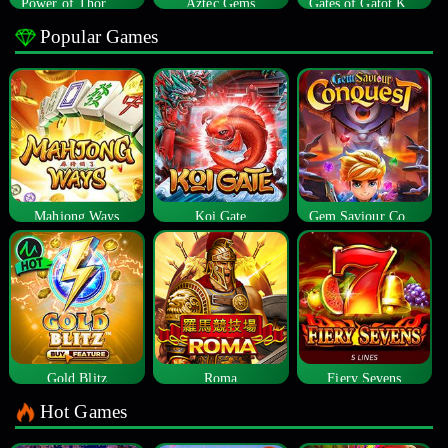
Power of Thor Megaways
Aztec Gems
Gates of Gatot Kaca
Popular Games
Mahjong Ways
Koi Gate
Gem Saviour Conquest
Gold Blitz
Roma
Fiery Sevens
Hot Games