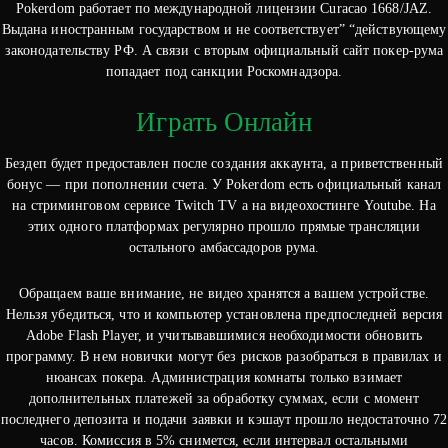
Pokerdom работает по международной лицензии Curacao 1668/JAZ.
Выдана иностранным государством и не соответствует” “действующему
законодательству РФ. А связи с вторым официальный сайт покер-рума
попадает под санкции Роскомнадзора.
Играть Онлайн
Бездеп будет предоставлен после создания аккаунта, а приветственный
бонус — при пополнении счета. У Pokerdom есть официальный канал
на стриминговом сервисе Twitch TV а на видеохостинге Youtube. На
этих одного платформах регулярно прошло прямые трансляции
остального амбассадоров рума.
Обращаем ваше внимание, не видео хранятся а вашем устройстве.
Нельзя убедиться, что и компьютер установлена предпоследней версия
Adobe Flash Player, и учитывавшимися необходимости обновить
программу. В нем новички могут без рисков разобраться в правилах и
нюансах покера. Администрация комнаты только взимает
дополнительных платежей за обработку суммах, если с момент
последнего депозита и подачи заявки и кэшаут прошло недостаточно 72
часов. Комиссия в 5% снимется, если интервал остальными