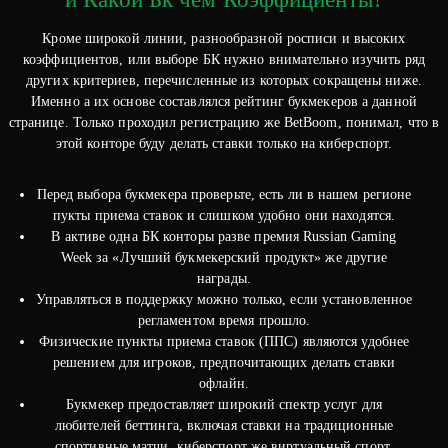
Кроме широкой линии, разнообразной росписи и высоких
коэффициентов, или выборе БК нужно внимательно изучить ряд
других критериев, перечисленные из которых сокращены ниже.
Именно а их основе составлялся рейтинг букмекеров а данной
странице. Только проходил регистрацию же BetBoom, понимал, что в
этой конторе буду делать ставки только на киберспорт.
Перед выбора букмекера проверьте, есть ли в нашем регионе
пукты приема ставок и слишком удобно они находятся.
В активе одна БК конторы разве премия Russian Gaming
Week за «Лучший букмекерский продукт» же другие
награды.
Управляться в поддержку можно только, если установленное
регламентом время прошло.
Физические пункты приема ставок (ППС) являются удобнее
решением для игроков, предпочитающих делать ставки
офлайн.
Букмекер предоставляет широкий спектр услуг для
любителей беттинга, включая ставки на традиционные
спортивные матчи, киберспорт же виртуальный спорт.