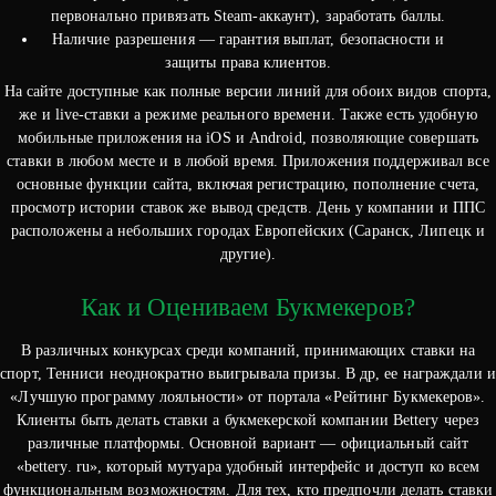
первонально привязать Steam-аккаунт), заработать баллы.
Наличие разрешения — гарантия выплат, безопасности и
защиты права клиентов.
На сайте доступные как полные версии линий для обоих видов спорта,
же и live-ставки а режиме реального времени. Также есть удобную
мобильные приложения на iOS и Android, позволяющие совершать
ставки в любом месте и в любой время. Приложения поддерживал все
основные функции сайта, включая регистрацию, пополнение счета,
просмотр истории ставок же вывод средств. День у компании и ППС
расположены а небольших городах Европейских (Саранск, Липецк и
другие).
Как и Оцениваем Букмекеров?
В различных конкурсах среди компаний, принимающих ставки на
спорт, Тенниси неоднократно выигрывала призы. В др, ее награждали и
«Лучшую программу лояльности» от портала «Рейтинг Букмекеров».
Клиенты быть делать ставки а букмекерской компании Bettery через
различные платформы. Основной вариант — официальный сайт
«bettery. ru», который мутуара удобный интерфейс и доступ ко всем
функциональным возможностям. Для тех, кто предпочли делать ставки