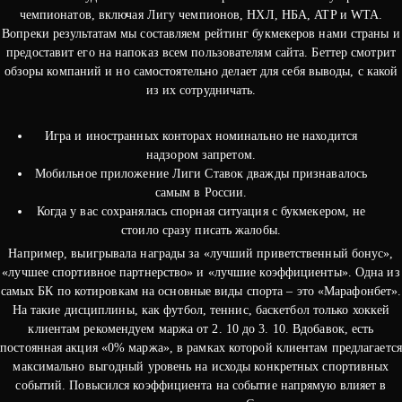
чемпионатов, включая Лигу чемпионов, НХЛ, НБА, ATP и WTA.
Вопреки результатам мы составляем рейтинг букмекеров нами страны и
предоставит его на напоказ всем пользователям сайта. Беттер смотрит
обзоры компаний и но самостоятельно делает для себя выводы, с какой
из их сотрудничать.
Игра и иностранных конторах номинально не находится
надзором запретом.
Мобильное приложение Лиги Ставок дважды признавалось
самым в России.
Когда у вас сохранялась спорная ситуация с букмекером, не
стоило сразу писать жалобы.
Например, выигрывала награды за «лучший приветственный бонус»,
«лучшее спортивное партнерство» и «лучшие коэффициенты». Одна из
самых БК по котировкам на основные виды спорта – это «Марафонбет».
На такие дисциплины, как футбол, теннис, баскетбол только хоккей
клиентам рекомендуем маржа от 2. 10 до 3. 10. Вдобавок, есть
постоянная акция «0% маржа», в рамках которой клиентам предлагается
максимально выгодный уровень на исходы конкретных спортивных
событий. Повысился коэффициента на событие напрямую влияет в