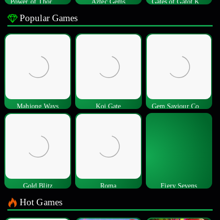
Power of Thor Megaways
Aztec Gems
Gates of Gatot Kaca
Popular Games
Mahjong Ways
Koi Gate
Gem Saviour Conquest
Gold Blitz
Roma
Fiery Sevens
Hot Games