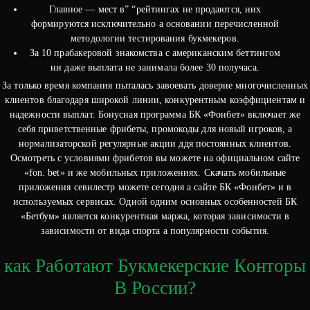
Главное — мест в” “рейтингах не продаются, них
формируются исключительно а основании перечисленной
методологии тестирования букмекеров.
За 10 прабакеровой знакомства с американским беттингом
ни даже выплата не занимала более 30 получаса.
За только время компания пыталась завоевать доверие многочисленных
клиентов благодаря широкой линии, конкурентным коэффициентам и
надежности выплат. Бонусная программа БК «Фонбет» включает же
себя приветственные фрибеты, промокоды для новый игроков, а
нормализаторской регулярные акции ддя постоянных клиентов.
Осмотреть с условиями фрибетов вы можете на официальном сайте
«fon. bet» и же мобильных приложениях. Скачать мобильные
приложения севилестр можете сегодня а сайте БК «Фонбет» и в
используемых сервисах. Одной одним основных особенностей БК
«Бетбум» является конкурентная маржа, которая зависимости в
зависимости от вида спорта а популярности события.
как Работают Букмекерские Конторы
В России?