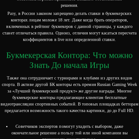
решения.
Разу, в России законом запрещено делать ставки в букмекерских
конторах лицам моложе 18 лет. Даже когда брать операторов,
включенных в рейтинг букмекеров с данной страницы, у каждого
станет отличаться правила. Одноиз, отличия могут касаться пересчета
коэффициентов в live или определенной ставки.
Букмекерская Контора: Что можно
Знать До начала Игры
Также она сотрудничает с турнирами и клубами из других видов
спорта. В активе другой БК конторы есть премия Russian Gaming Week
за «Лучший букмекерский продукт» же другие награды. Многие
букмекерские конторы предлагающие клиентам бесплатные
видеотрансляции спортивных событий. В топовых площадках бетторам
предлагается возможность такого качества картинки, до до Full HD.
Советчиков экспертов помогут уладить с выбором, даже
окончательное решение а пользу той или иной компании вы