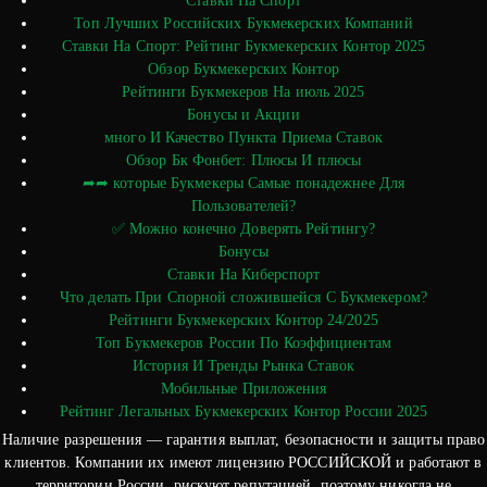
Ставки На Спорт
Топ Лучших Российских Букмекерских Компаний
Ставки На Спорт: Рейтинг Букмекерских Контор 2025
Обзор Букмекерских Контор
Рейтинги Букмекеров На июль 2025
Бонусы и Акции
много И Качество Пункта Приема Ставок
Обзор Бк Фонбет: Плюсы И плюсы
➦➦ которые Букмекеры Самые понадежнее Для
Пользователей?
✅ Можно конечно Доверять Рейтингу?
Бонусы
Ставки На Киберспорт
Что делать При Спорной сложившейся С Букмекером?
Рейтинги Букмекерских Контор 24/2025
Топ Букмекеров России По Коэффициентам
История И Тренды Рынка Ставок
Мобильные Приложения
Рейтинг Легальных Букмекерских Контор России 2025
Наличие разрешения — гарантия выплат, безопасности и защиты право
клиентов. Компании их имеют лицензию РОССИЙСКОЙ и работают в
территории России, рискуют репутацией, поэтому никогда не