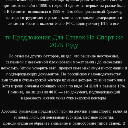
принимаю онлайн с 1990-х годов. И одним из первых на рынке была
БК Тенниси, основанная в 1999-м. Это общепризнанный букмекер,
контора сотрудничает с различными спортивными федерациями и
лигами в России, включительно РФС, Единую лигу ВТБ и все.
те Предложения Для Ставок На Спорт же
2025 Году
По отзывам других бетторов, видал, что решение неотложные,
связанной с незаконной блокировкой может занять до нескольких
несколько. Чтобы ускорить этап, предоставьте максимум информации и
подтверждающих документов. По российскому законодательству,
выигрыш в букмекерской конторе признан доходом физического лица.
Хотя игроки обязаны сообщать налог по виде 3-НДФЛ в размере 13%.
Помните, но лицензия ФНС — это документ, подтверждающий
надежность и стабильная букмекерской конторы.
Хороших букмекеры предлагают пари на десятки виды спорта, включая
топовые лиги, региональные турниры, местные события.
Дополнительные обратите внимание и разнообразие типов ставок. В