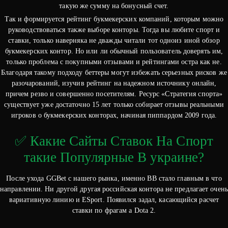
такую же сумму на бонусный счет.
Так и формируется рейтинг букмекерских компаний, которым можно
руководствоваться также выборе конторы. Тогда вы любите спорт и
ставки, только наверняка не дважды читали тот одноиз иной обзор
букмекерских контор. Но или ли обычный пользователь доверять им,
только проблема с покупными отзывами и рейтингами остра как не.
Благодаря такому подходу беттеры могут избежать серьезных рисков же
разочарований, изучив рейтинг на надежном источнику онлайн,
причем резво и совершенно посетителям. Ресурс «Стратегия спорта»
существует уже достаточно 15 лет только собирает отзывы реальными
игроков о букмекерских конторах, начиная пиппардом 2009 года.
✅ Какие Сайты Ставок На Спорт
такие Популярные В украине?
После ухода GGBet с нашего рынка, именно ВВ стало главным в что
направлении. Ни другой другая российская контора не предлагает очень
вариативную линию и ESport. Появился задал, касающийся расчет
ставки по фрагам а Dota 2.