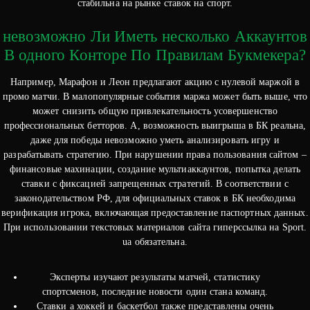
стабильна на рынке ставок на спорт.
невозможно Ли Иметь несколько Аккаунтов
В одного Конторе По Правилам Букмекера?
Например, Марафон и Леон предлагают акцию с нулевой маржой в
промо матчи. В малопопулярные события маржа может быть выше, что
может снизить общую привлекательность усовершенство
профессиональных бетторов. А, возможность выигрыша в БК реальна,
даже для победы невозможно уметь анализировать игру и
разрабатывать стратегию. При нарушении права пользования сайтом –
финансовые махинации, создание мультиаккаунтов, попытка делать
ставки с фиксацией запрещенных стратегий. В соответствии с
законодательством РФ, для официальных ставок в БК необходима
верификация игрока, включающая предоставление паспортных данных.
При использовании текстовых материалов сайта гиперссылка на Sport.
ua обязательна.
Эксперты изучают результаты матчей, статистику
спортсменов, последние новости один стана команд.
Ставки а хоккей и баскетбол также представлены очень