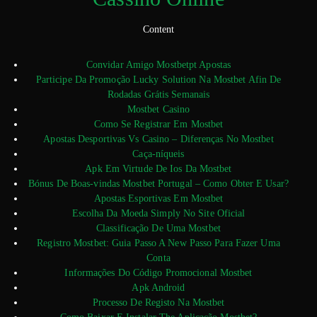
Content
Convidar Amigo Mostbetpt Apostas
Participe Da Promoção Lucky Solution Na Mostbet Afin De
Rodadas Grátis Semanais
Mostbet Casino
Como Se Registrar Em Mostbet
Apostas Desportivas Vs Casino – Diferenças No Mostbet
Caça-níqueis
Apk Em Virtude De Ios Da Mostbet
Bónus De Boas-vindas Mostbet Portugal – Como Obter E Usar?
Apostas Esportivas Em Mostbet
Escolha Da Moeda Simply No Site Oficial
Classificação De Uma Mostbet
Registro Mostbet: Guia Passo A New Passo Para Fazer Uma
Conta
Informações Do Código Promocional Mostbet
Apk Android
Processo De Registo Na Mostbet