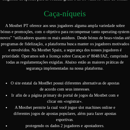
Caça-níqueis
A Mostbet PT oferece aos seus jogadores alguma ampla variedade sobre
bónus e promoções, com o objetivo para recompensar tanto operating-system
novos” “utilizadores quanto os mais assíduos. Desde bónus de boas-vindas até
programas de fidelização, a plataforma busca manter os jogadores motivados
e envolvidos. Na Mostbet Spain, a segurança dos nossos jogadores é
prioridade. Operamos sob a licença sobre Curaçao nº 8048/JAZ, cumprindo
todas as regulamentações exigidas. Abaixo estão as maiores práticas de
segurança implementadas na nossa plataforma.
O site estatal da MostBet possui diferentes alternativas de apostas
de acordo com seus interesses.
Ir afin de a página primary do portal de jogos da Mostbet com e
clicar em «registrar«.
A Mostbet permite la cual você jogue slot machines online e
diferentes jogos de apostas populares, além para fazer apostas
esportivas.
protegendo os dados 2 jogadores e apostadores.