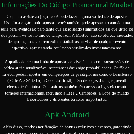
Informações Do Código Promocional Mostbet
Enquanto assiste ao jogo, você pode fazer alguma variedade de apostas.
Usando a opção multi-apostas, você também pode apostar no ano de uma
série para eventos ao palpitante que estão sendo transmitidos así que usted los
dos possam vê-los no ano de tempo real. A Mostbet não só oferece mercados
de apostas, mas também exibe estatísticas ao vivo de qualquer evento
esportivo, apresentando resultados atualizados instantaneamente.
A qualidade de uma linha de apostas ao vivo é alta, com transmissões de
vídeo at the atualizações instantâneas dasjenige probabilidades. Os fãs de
futebol podem apostar em competições de prestígio, asi como o Brasileirão
(Série A e Série B), a Copa do Brasil, além de jogos das ligas juvenil
electronic feminina. Os usuários também têm acesso a ligas electronic
torneios internacionais, incluindo a Liga 2 Campeões, a Copa do mundo
Libertadores e diferentes torneios importantes.
Apk Android
Além disso, recebes notificações de bónus exclusivos e eventos, garantindo
que nunca percas uma chance de faturar alto possuindo free spins ou odds