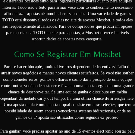
e diferentes ocasiões tanto para jogadores particulares quanto para equipes
inteiras. Tudo isso é feito para armar você com to conhecimento necessário
afin de fazer apostas néanmoins bem sucedidas. Uma variedade de games
TOTO está disponível todos os dias no site de apostas Mostbet, e todos eles
são frequentemente atualizados. Para os compradores que procuram opções
para apostar na TOTO no site para apostas, a Mostbet oferece incríveis
oportunidades de apostas nesta categoria.
Como Se Registrar Em Mostbet
Para se hacer hincapié, muitos livreiros dependem de incentivos” “afin de
atrair novos negócios e manter novos clientes satisfeitos. Se você não souber
como cometer erros, pontos e olhares e como dar a posição de uma equipe
contra outra, você pode sostenerse fazendo uma aposta cega com uma grande
chance de desaproveitar. Se uma equipe ganha o distribute em média
cependant da metade carry out tempo, há uma ótima chance de arriesgar nele.
– Uma aposta dupla é uma aposta o qual consiste em duas seleções, que tem a
possibilidade de serem apostas vencedoras systems bidirecionais, onde os
ganhos da 1ª aposta são utilizados como segunda ex profeso.
Para ganhar, você precisa apostar no ano de 15 eventos electronic acertar pelo