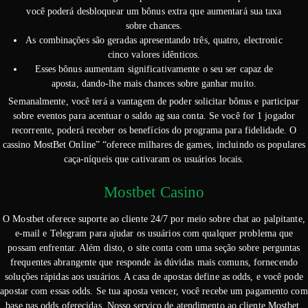
você poderá desbloquear um bônus extra que aumentará sua taxa
sobre chances.
As combinações são geradas apresentando três, quatro, electronic
cinco valores idênticos.
Esses bônus aumentam significativamente o seu ser capaz de
aposta, dando-lhe mais chances sobre ganhar muito.
Semanalmente, você terá a vantagem de poder solicitar bônus e participar
sobre eventos para acentuar o saldo ag sua conta. Se você for 1 jogador
recorrente, poderá receber os benefícios do programa para fidelidade. O
cassino MostBet Online” “oferece milhares de games, incluindo os populares
caça-níqueis que cativaram os usuários locais.
Mostbet Casino
O Mostbet oferece suporte ao cliente 24/7 por meio sobre chat ao palpitante,
e-mail e Telegram para ajudar os usuários com qualquer problema que
possam enfrentar. Além disto, o site conta com uma seção sobre perguntas
frequentes abrangente que responde às dúvidas mais comuns, fornecendo
soluções rápidas aos usuários. A casa de apostas define as odds, e você pode
apostar com essas odds. Se tua aposta vencer, você recebe um pagamento com
base nas odds oferecidas. Nosso serviço de atendimento ao cliente Mostbet,