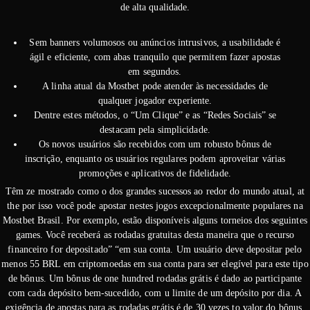
de alta qualidade.
Sem banners volumosos ou anúncios intrusivos, a usabilidade é
ágil e eficiente, com abas tranquilo que permitem fazer apostas
em segundos.
A linha atual da Mostbet pode atender às necessidades de
qualquer jogador experiente.
Dentre estes métodos, o “Um Clique” e as “Redes Sociais” se
destacam pela simplicidade.
Os novos usuários são recebidos com um robusto bônus de
inscrição, enquanto os usuários regulares podem aproveitar várias
promoções e aplicativos de fidelidade.
Têm ze mostrado como o dos grandes sucessos ao redor do mundo atual, at
the por isso você pode apostar nestes jogos excepcionalmente populares na
Mostbet Brasil. Por exemplo, estão disponíveis alguns torneios dos seguintes
games. Você receberá as rodadas gratuitas desta maneira que o recurso
financeiro for depositado” “em sua conta. Um usuário deve depositar pelo
menos 55 BRL em criptomoedas em sua conta para ser elegível para este tipo
de bônus. Um bônus de one hundred rodadas grátis é dado ao participante
com cada depósito bem-sucedido, com u limite de um depósito por dia. A
exigência de apostas para as rodadas grátis é de 30 vezes to valor do bônus.