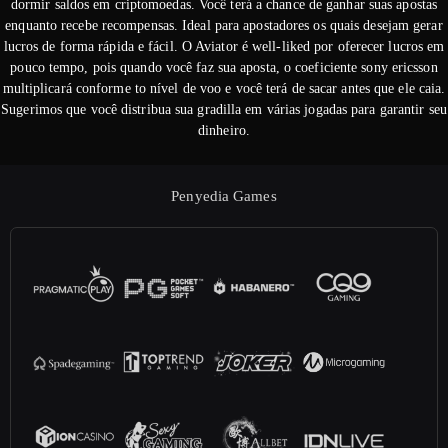
dormir saldos em criptomoedas. Você terá a chance de ganhar suas apostas
enquanto recebe recompensas. Ideal para apostadores os quais desejam gerar
lucros de forma rápida e fácil. O Aviator é well-liked por oferecer lucros em
pouco tempo, pois quando você faz sua aposta, o coeficiente sony ericsson
multiplicará conforme to nível de voo e você terá de sacar antes que ele caia.
Sugerimos que você distribua sua gradilla em várias jogadas para garantir seu
dinheiro.
Penyedia Games