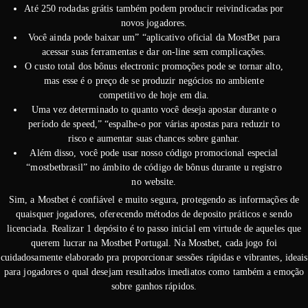
Até 250 rodadas grátis também podem producir reivindicadas por
novos jogadores.
Você ainda pode baixar um” “aplicativo oficial da MostBet para
acessar suas ferramentas e dar on-line sem complicações.
O custo total dos bônus electronic promoções pode se tornar alto,
mas esse é o preço de se produzir negócios no ambiente
competitivo de hoje em dia.
Uma vez determinado to quanto você deseja apostar durante o
período de speed,” “espalhe-o por várias apostas para reduzir to
risco e aumentar suas chances sobre ganhar.
Além disso, você pode usar nosso código promocional especial
“mostbetbrasil” no ámbito de código de bônus durante u registro
no website.
Sim, a Mostbet é confiável e muito segura, protegendo as informações de
quaisquer jogadores, oferecendo métodos de deposito práticos e sendo
licenciada. Realizar 1 depósito é to passo inicial em virtude de aqueles que
querem lucrar na Mostbet Portugal. Na Mostbet, cada jogo foi
cuidadosamente elaborado pra proporcionar sessões rápidas e vibrantes, ideais
para jogadores o qual desejam resultados imediatos como também a emoção
sobre ganhos rápidos.