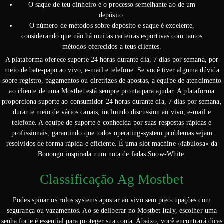
O saque de teu dinheiro é o processo semelhante ao de um
depósito.
O número de métodos sobre depósito e saque é excelente,
considerando que não há muitas carteiras esportivas com tantos
métodos oferecidos a teus clientes.
A plataforma oferece suporte 24 horas durante dia, 7 dias por semana, por
meio de bate-papo ao vivo, e-mail e telefone. Se você tiver alguma dúvida
sobre registro, pagamentos ou diretrizes de apostas, a equipe de atendimento
ao cliente de uma Mostbet está sempre pronta para ajudar. A plataforma
proporciona suporte ao consumidor 24 horas durante dia, 7 dias por semana,
durante meio de vários canais, incluindo discussion ao vivo, e-mail e
telefone. A equipe de suporte é conhecida por suas respostas rápidas e
profissionais, garantindo que todos operating-system problemas sejam
resolvidos de forma rápida e eficiente. É uma slot machine «fabulosa» da
Booongo inspirada num nota de fadas Snow-White.
Classificação Ag Mostbet
Podes spinar os rolos systems apostar ao vivo sem preocupações com
segurança ou vazamentos. Ao se deliberar no Mostbet Italy, escolher uma
senha forte é essential para proteger sua conta. Abaixo, você encontrará dicas