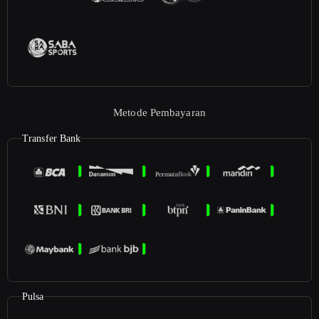
Metode Pembayaran
Transfer Bank
Pulsa