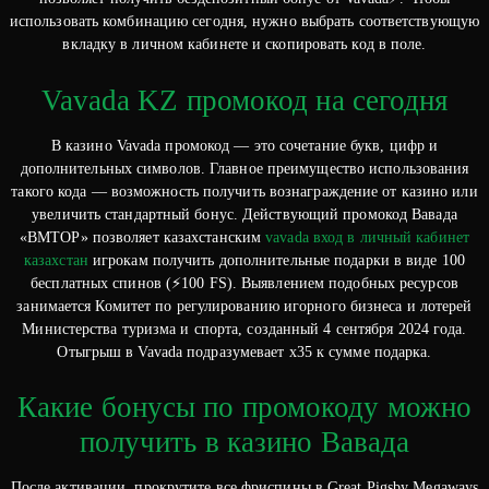
использовать комбинацию сегодня, нужно выбрать соответствующую
вкладку в личном кабинете и скопировать код в поле.
Vavada KZ промокод на сегодня
В казино Vavada промокод — это сочетание букв, цифр и
дополнительных символов. Главное преимущество использования
такого кода — возможность получить вознаграждение от казино или
увеличить стандартный бонус. Действующий промокод Вавада
«BMTOP» позволяет казахстанским
vavada вход в личный кабинет
казахстан
игрокам получить дополнительные подарки в виде 100
бесплатных спинов (⚡100 FS). Выявлением подобных ресурсов
занимается Комитет по регулированию игорного бизнеса и лотерей
Министерства туризма и спорта, созданный 4 сентября 2024 года.
Отыгрыш в Vavada подразумевает х35 к сумме подарка.
Какие бонусы по промокоду можно
получить в казино Вавада
После активации, прокрутите все фриспины в Great Pigsby Megaways