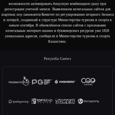
возможности активировать бонусную комбинацию сразу при
регистрации учетной записи. Выявлением нелегальных сайтов для
азартных игр занимается Комитет по регулированию игорного бизнеса
и лотерей, созданный в структуре Министерства туризма и спорта в
начале сентября. В обновлённом списке сайтов с признаками
нелегальных интернет-казино и букмекерских ресурсов уже 1820
уникальных адресов, сообщили в Министерстве туризма и спорта
Казахстана.
Penyedia Games