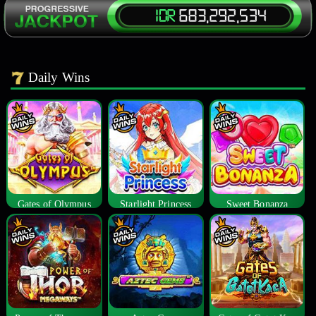
Daily Wins
Gates of Olympus
Starlight Princess
Sweet Bonanza